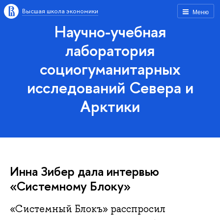
Высшая школа экономики
Меню
Научно-учебная
лаборатория
социогуманитарных
исследований Севера и
Арктики
Инна Зибер дала интервью
«Системному Блоку»
«Системный Блокъ» расспросил