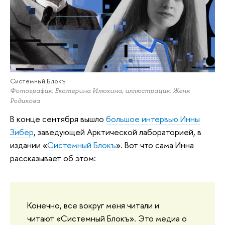
Системный Блокъ
Фотография: Екатерина Илюхина; иллюстрация: Женя
Родикова
В конце сентября вышло
большое интервью Инны
Зибер
, заведующей Арктической лабораторией, в
издании «
Системный Блокъ
». Вот что сама Инна
рассказывает об этом:
Конечно, все вокруг меня читали и
читают «Системный Блокъ». Это медиа о