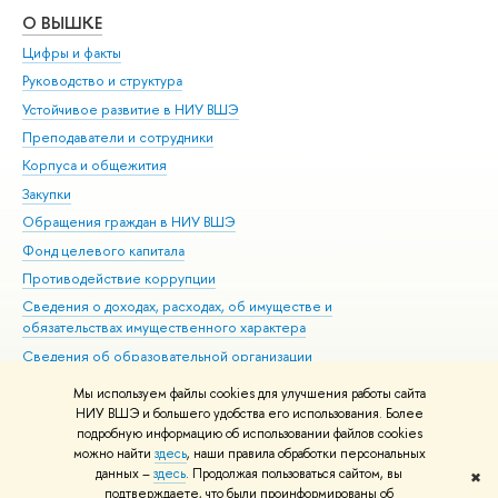
О ВЫШКЕ
ОБ
Цифры и факты
Ли
Руководство и структура
Дов
Устойчивое развитие в НИУ ВШЭ
Ол
Преподаватели и сотрудники
При
Корпуса и общежития
Вы
Закупки
При
Обращения граждан в НИУ ВШЭ
Ас
Фонд целевого капитала
До
Противодействие коррупции
Цен
Сведения о доходах, расходах, об имуществе и
Би
обязательствах имущественного характера
Об
Сведения об образовательной организации
Обр
Людям с ограниченными возможностями здоровья
Мы используем файлы cookies для улучшения работы сайта
Единая платежная страница
НИУ ВШЭ и большего удобства его использования. Более
подробную информацию об использовании файлов cookies
Работа в Вышке
можно найти
здесь
, наши правила обработки персональных
данных –
здесь
. Продолжая пользоваться сайтом, вы
✖
Редактору
подтверждаете, что были проинформированы об