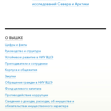
исследований Севера и Арктики
О ВЫШКЕ
ОБ
Цифры и факты
Ли
Руководство и структура
Дов
Устойчивое развитие в НИУ ВШЭ
Ол
Преподаватели и сотрудники
При
Корпуса и общежития
Вы
Закупки
При
Обращения граждан в НИУ ВШЭ
Ас
Фонд целевого капитала
До
Противодействие коррупции
Цен
Сведения о доходах, расходах, об имуществе и
Би
обязательствах имущественного характера
Об