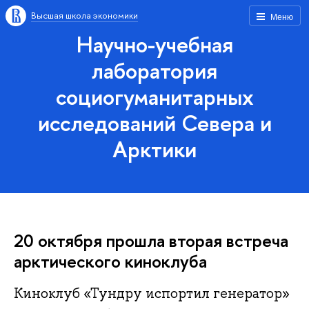
Высшая школа экономики
Меню
Научно-учебная
лаборатория
социогуманитарных
исследований Севера и
Арктики
20 октября прошла вторая встреча
арктического киноклуба
Киноклуб «Тундру испортил генератор»