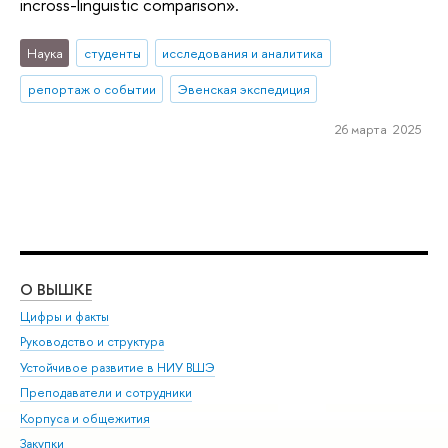
incross-linguistic comparison».
Наука
студенты
исследования и аналитика
репортаж о событии
Эвенская экспедиция
26 марта 2025
О ВЫШКЕ
ОБ
Цифры и факты
Ли
Руководство и структура
Дов
Устойчивое развитие в НИУ ВШЭ
Ол
Преподаватели и сотрудники
При
Корпуса и общежития
Вы
Закупки
При