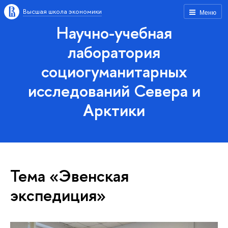
Высшая школа экономики
Меню
Научно-учебная
лаборатория
социогуманитарных
исследований Севера и
Арктики
Тема «Эвенская
экспедиция»