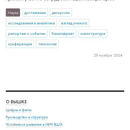
Наука
достижения
дискуссии
исследования и аналитика
взгляд ученого
репортаж о событии
бакалавриат
магистратура
конференция
типология
29 ноября 2024
О ВЫШКЕ
ОБ
Цифры и факты
Ли
Руководство и структура
Дов
Устойчивое развитие в НИУ ВШЭ
Ол