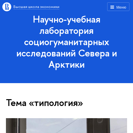
Высшая школа экономики
Меню
Научно-учебная
лаборатория
социогуманитарных
исследований Севера и
Арктики
Тема «типология»