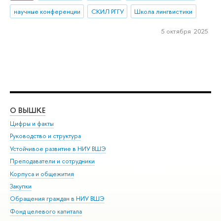
научные конференции
СКИЛ РГГУ
Школа лингвистики
5 октября 2025
О ВЫШКЕ
ОБ
Цифры и факты
Ли
Руководство и структура
Дов
Устойчивое развитие в НИУ ВШЭ
Ол
Преподаватели и сотрудники
При
Корпуса и общежития
Вы
Закупки
При
Обращения граждан в НИУ ВШЭ
Ас
Фонд целевого капитала
До