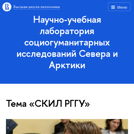
Высшая школа экономики
Меню
Научно-учебная
лаборатория
социогуманитарных
исследований Севера и
Арктики
Тема «СКИЛ РГГУ»