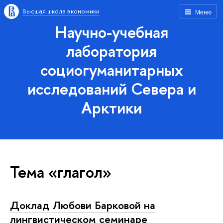
Высшая школа экономики
Меню
Научно-учебная
лаборатория
социогуманитарных
исследований Севера и
Арктики
Тема «глагол»
Доклад Любови Барковой на
лингвистическом семинаре