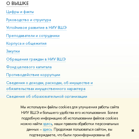
О ВЫШКЕ
ОБ
Цифры и факты
Ли
Руководство и структура
Дов
Устойчивое развитие в НИУ ВШЭ
Ол
Преподаватели и сотрудники
При
Корпуса и общежития
Вы
Закупки
При
Обращения граждан в НИУ ВШЭ
Ас
Фонд целевого капитала
До
Противодействие коррупции
Цен
Сведения о доходах, расходах, об имуществе и
Би
обязательствах имущественного характера
Об
Сведения об образовательной организации
Обр
Людям с ограниченными возможностями здоровья
Мы используем файлы cookies для улучшения работы сайта
Единая платежная страница
НИУ ВШЭ и большего удобства его использования. Более
подробную информацию об использовании файлов cookies
Работа в Вышке
можно найти
здесь
, наши правила обработки персональных
данных –
здесь
. Продолжая пользоваться сайтом, вы
✖
Редактору
подтверждаете, что были проинформированы об