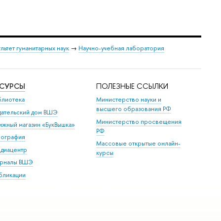
льтет гуманитарных наук
→
Научно-учебная лаборатория
ЕСУРСЫ
ПОЛЕЗНЫЕ ССЫЛКИ
блиотека
Министерство науки и
высшего образования РФ
дательский дом ВШЭ
Министерство просвещения
ижный магазин «БукВышка»
РФ
пография
Массовые открытые онлайн-
диацентр
курсы
рналы ВШЭ
бликации