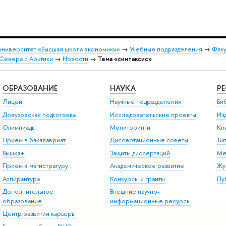
университет «Высшая школа экономики»
→
Учебные подразделения
→
Факу
Севера и Арктики
→
Новости
→
Тема «синтаксис»
ОБРАЗОВАНИЕ
НАУКА
Р
Лицей
Научные подразделения
Би
Довузовская подготовка
Исследовательские проекты
Из
Олимпиады
Мониторинги
Кн
Прием в бакалавриат
Диссертационные советы
Ти
Вышка+
Защиты диссертаций
Ме
Прием в магистратуру
Академическое развитие
Жу
Аспирантура
Конкурсы и гранты
Пу
Дополнительное
Внешние научно-
образование
информационные ресурсы
Центр развития карьеры