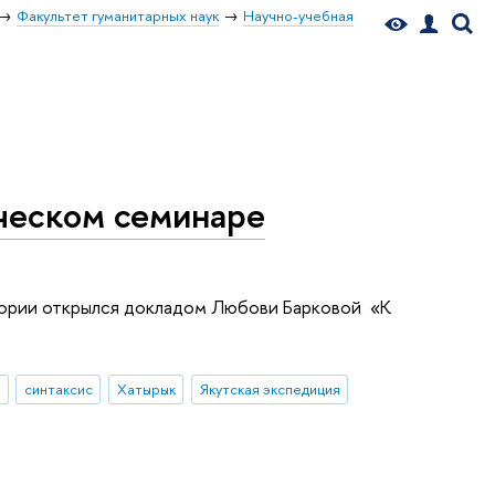
Факультет гуманитарных наук
Научно-учебная
ческом семинаре
тории открылся докладом Любови Барковой «К
синтаксис
Хатырык
Якутская экспедиция