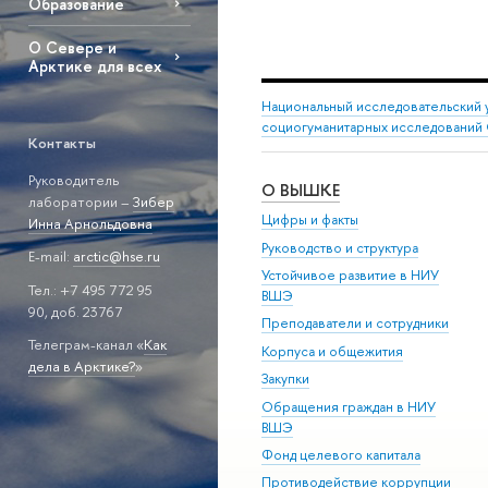
Образование
О Севере и
Арктике для всех
Национальный исследовательский 
социогуманитарных исследований 
Контакты
Руководитель
О ВЫШКЕ
лаборатории –
Зибер
Цифры и факты
Инна Арнольдовна
Руководство и структура
E-mail:
arctic@hse.ru
Устойчивое развитие в НИУ
Тел.: +7 495 772 95
ВШЭ
90, доб. 23767
Преподаватели и сотрудники
Телеграм-канал «
Как
Корпуса и общежития
дела в Арктике?
»
Закупки
Обращения граждан в НИУ
ВШЭ
Фонд целевого капитала
Противодействие коррупции