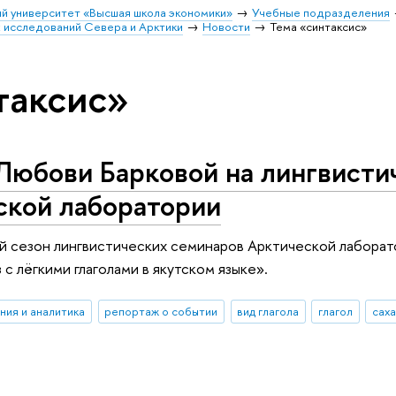
й университет «Высшая школа экономики»
Учебные подразделения
 исследований Севера и Арктики
Новости
Тема «синтаксис»
таксис»
Любови Барковой на лингвисти
ской лаборатории
й сезон лингвистических семинаров Арктической лабора
 с лёгкими глаголами в якутском языке».
ния и аналитика
репортаж о событии
вид глагола
глагол
саха