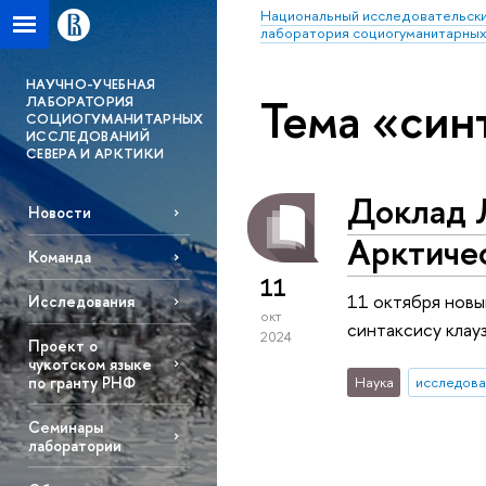
Национальный исследовательски
лаборатория социогуманитарных
НАУЧНО-УЧЕБНАЯ
Тема «син
ЛАБОРАТОРИЯ
СОЦИОГУМАНИТАРНЫХ
ИССЛЕДОВАНИЙ
СЕВЕРА И АРКТИКИ
Доклад 
Новости
Арктиче
Команда
11
11 октября новы
Исследования
окт
синтаксису клауз
2024
Проект о
чукотском языке
по гранту РНФ
Наука
исследова
Семинары
лаборатории