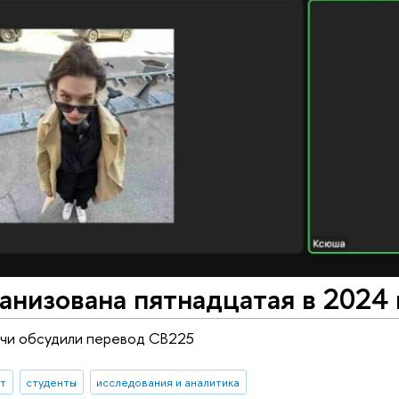
анизована пятнадцатая в 2024 
ечи обсудили перевод CB225
ыт
студенты
исследования и аналитика