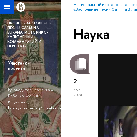
Национальный исследовательски
«Застольные песни Carmina Bura
ПРОЕКТ «ЗАСТОЛЬНЫЕ
Наука
ПЕСНИ CARMINA
BURANA: ИСТОРИКО-
КУЛЬТУРНЫЙ
КОММЕНТАРИЙ И
ПЕРЕВОД»
Участники
проекта
2
июн
Руководитель проекта –
2024
Бабенко Ксения
Вадимовна,
ksieniya.babenko@gmail.com