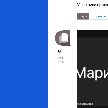
Участники прое
Наука
студенты
9
мая
2024