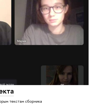
екта
торым текстам сборника