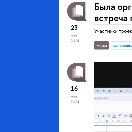
Была орг
встреча 
23
Участники проек
мая
2024
Наука
выпускник
16
мая
2024