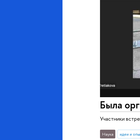
Была орг
Участники встр
Наука
идеи и оп