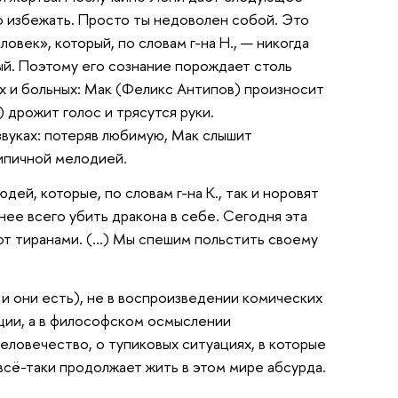
о избежать. Просто ты недоволен собой. Это
век», который, по словам г-на Н., — никогда
ый. Поэтому его сознание порождает столь
ых и больных: Мак (Феликс Антипов) произносит
 дрожит голос и трясутся руки.
звуках: потеряв любимую, Мак слышит
рипичной мелодией.
ей, которые, по словам г-на К., так и норовят
днее всего убить дракона в себе. Сегодня эта
ют тиранами. (…) Мы спешим польстить своему
и они есть), не в воспроизведении комических
ации, а в философском осмыслении
ловечество, о тупиковых ситуациях, в которые
 всё-таки продолжает жить в этом мире абсурда.