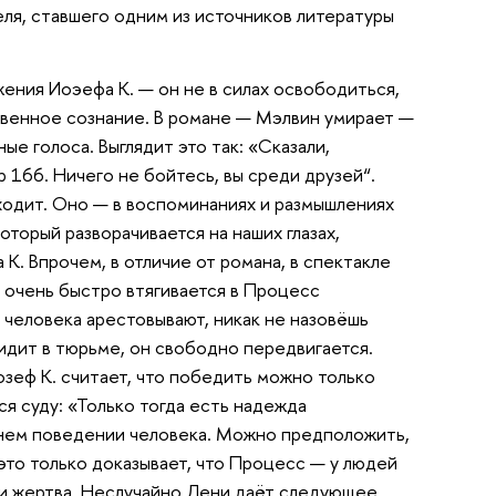
ля, ставшего одним из источников литературы
жения Иоэефа К. — он не в силах освободиться,
твенное сознание. В романе — Мэлвин умирает —
ые голоса. Выглядит это так: «Сказали,
 166. Ничего не бойтесь, вы среди друзей“.
ходит. Оно — в воспоминаниях и размышлениях
оторый разворачивается на наших глазах,
 К. Впрочем, в отличие от романа, в спектакле
он очень быстро втягивается в Процесс
о человека арестовывают, никак не назовёшь
идит в тюрьме, он свободно передвигается.
озеф К. считает, что победить можно только
я суду: «Только тогда есть надежда
еннем поведении человека. Можно предположить,
это только доказывает, что Процесс — у людей
ч, и жертва. Неслучайно Лени даёт следующее