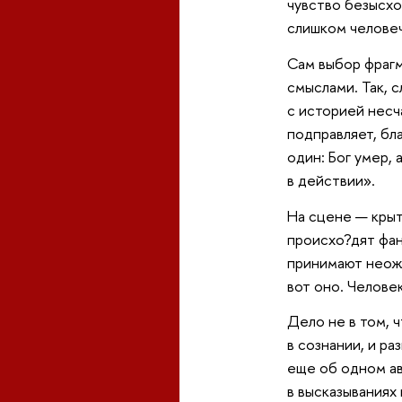
чувство безысхо
слишком человеч
Сам выбор фрагм
смыслами. Так, 
с историей несч
подправляет, бл
один: Бог умер,
в действии».
На сцене — крыт
происхо?дят фан
принимают неожи
вот оно. Челове
Дело не в том, 
в сознании, и р
еще об одном ав
в высказываниях