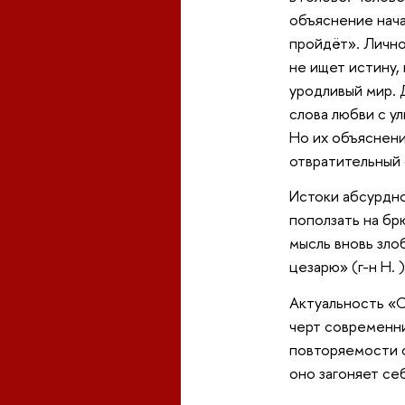
объяснение нача
пройдёт». Лично
не ищет истину,
уродливый мир. 
слова любви с у
Но их объяснени
отвратительный 
Истоки абсурдно
поползать на бр
мысль вновь зло
цезарю» (г-н Н. )
Актуальность «С
черт современни
повторяемости о
оно загоняет се