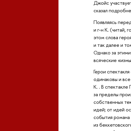
Джойс участвует
сказал подробне
Появляясь перед 
и г-н К. (читай
этом слова геро
и так далее и т
Однако за этими
всяческие «измы
Герои спектакля 
одинаковы и все
К. . В спектакл
за пределы произ
собственных тек
идей; от идей ос
события романа
из беккетовског