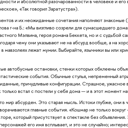
дности и абсолютной разочарованности в человеке и его 
еское», «Так говорил Заратустра»).
ентов и их неожиданные сочетания наполняют знакомые (
слова г-на Б.: «Мы визгливо созрели для сумасшедшего до
астного Мэлвина, героя романа Беккета, но и с судьбой 
агодаря чему они указывают не на абсурд вообще, а на хо
 а в мавзолеях лежат мумии. Выбирайте, язычники вы или 
ые автобусные остановки, стенки которых обклеены объяв
тастические события. Обычные стулья, непременный атри
данные, причудливые конфигурации. Страшное, ужасное в
к только встал с постели у себя дома — и в этот момент 
что мир абсурден. Это старая мысль. Истоки глубже, они в
азворачиваются главные события. «Кошмар не только вокруг
торе, который присутствует в спектакле без объявления.
 персонажей его имя всплывает, и это не случайно; интере