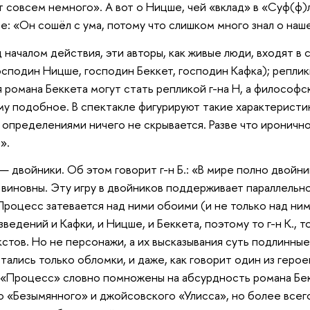
 совсем немного». А вот о Ницше, чей «вклад» в «Суф(ф)
е: «Он сошёл с ума, потому что слишком много знал о наш
началом действия, эти авторы, как живые люди, входят в сп
, господин Ницше, господин Беккет, господин Кафка); репл
я романа Беккета могут стать репликой г-на Н, а философс
ому подобное. В спектакле фигурируют такие характеристи
 определениями ничего не скрывается. Разве что ироничн
».
— двойники. Об этом говорит г-н Б.: «В мире полно двойни
 виновны. Эту игру в двойников поддерживает параллельно
е Процесс затевается над ними обоими (и не только над ни
ведений и Кафки, и Ницше, и Беккета, поэтому то г-н К., то
стов. Но не персонажи, а их высказывания суть подлинные
тались только обломки, и даже, как говорит один из герое
 «Процесс» словно помножены на абсурдность романа Бек
о «Безымянного» и джойсовского «Улисса», но более все