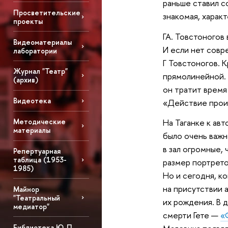
раньше ставил с
Просветительские
знакомая, характ
проекты
ГА. Товстоногов
Видеоматериалы
И если нет совр
лаборатории
Г Товстоногов. К
Журнал "Театр"
прямолинейной. 
(архив)
он тратит время
Видеотека
«Действие проис
Методические
На Таганке к ав
материалы
было очень важн
в зал огромные, 
Репертуарная
таблица (1953-
размер портрето
1985)
Но и сегодня, к
на присутствии 
Майнор
"Театральный
их рождения. В 
медиатор"
смерти Гете —
«
Библиотека Ю. П.