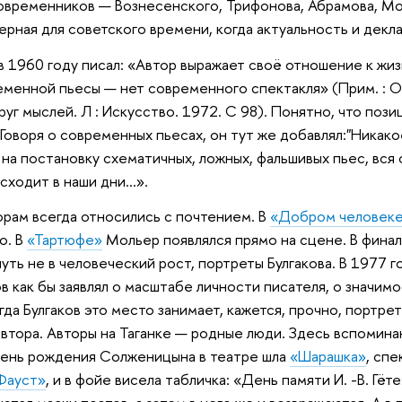
овременников — Вознесенского, Трифонова, Абрамова, Мож
ерная для советского времени, когда актуальность и декла
 в 1960 году писал: «Автор выражает своё отношение к жиз
еменной пьесы — нет современного спектакля» (Прим. : 
руг мыслей. Л : Искусствo. 1972. С 98). Понятно, что поз
Говоря о современных пьесах, он тут же добавлял:"Никако
 на постановку схематичных, ложных, фальшивых пьес, вся
ходит в наши дни...».
торам всегда относились с почтением. В
«Добром человеке
о. В
«Тартюфе»
Мольер появлялся прямо на сцене. В фина
чуть не в человеческий рост, портреты Булгакова. В 1977 
в как бы заявлял о масштабе личности писателя, о значимо
огда Булгаков это место занимает, кажется, прочно, портр
автора. Авторы на Таганке — родные люди. Здесь вспомина
день рождения Солженицына в театре шла
«Шарашка»
, спе
Фауст»
, и в фойе висела табличка: «День памяти И. -В. Гёте