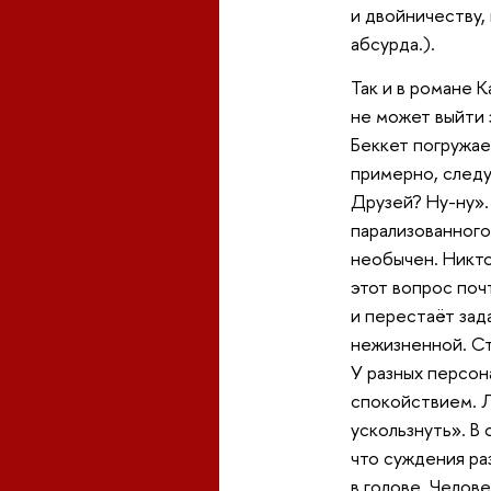
и двойничеству,
абсурда.).
Так и в романе 
не может выйти 
Беккет погружает
примерно, следу
Друзей? Ну-ну».
парализованного 
необычен. Никто
этот вопрос поч
и перестаёт зад
нежизненной. Ст
У разных персон
спокойствием. Л
ускользнуть». В
что суждения ра
в голове. Челов