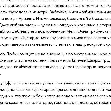
лу Процесса: «Процесс нельзя выиграть. Его можно тольк
сть изуродована изнутри. Заблудившийся «лабиринтный чело
 но всегда Ариадну. Иными словами, бездумный и безвольн
Даже любовь здесь — удел не молодых и красивых, а стар
лыбкой дебила; у его возлюбленной Мелл (Алла Трибунская)
е волнует. Дисгармония окружающего мира отражается в 
скрип двери, а заканчивается спектакль надтреснутой ск
го Любимов ищет не во внешнем, а во внутреннем мире люд
юхе или упасть на колени. Как заметил Евгений Шварц, тру
бодневна: «Начинают всплывать существа, которых называ
.
уф(ф)ле» не в сиюминутных политических аллюзиям (хотя 
ков, попавших в характерные для сегодняшнего дня ситу
дних и тех же ошибок, которые совершает «недалёкое» че
бя на каждом витке истории, наконец, о надежде, которая