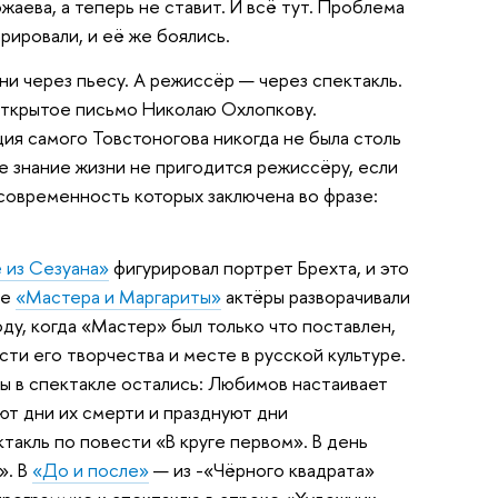
аева, а теперь не ставит. И всё тут. Проблема
рировали, и её же боялись.
ни через пьесу. А режиссёр — через спектакль.
Открытое письмо Николаю Охлопкову.
иция самого Товстоногова никогда не была столь
е знание жизни не пригодится режиссёру, если
 современность которых заключена во фразе:
 из Сезуана»
фигурировал портрет Брехта, и это
ле
«Мастера и Маргариты»
актёры разворачивали
году, когда «Мастер» был только что поставлен,
сти его творчества и месте в русской культуре.
еты в спектакле остались: Любимов настаивает
ют дни их смерти и празднуют дни
ктакль по повести «В круге первом». В день
». В
«До и после»
— из -«Чёрного квадрата»