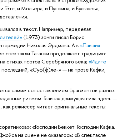
 программке к спектаклю в строке «Художник
Гёте, и Мольера, и Пушкина, и Булгакова,
дставления.
ивался в текст. Например, переделал
елителей»
(1973) зонги писал Борис
интермедии Николая Эрдмана. А в
«Павших
ие спектакли Таганки продолжают традицию:
на стихах поэтов Серебряного века;
«Идите
 последний, «Суф(ф)ле-» — на прозе Кафки,
ется самим сопоставлением фрагментов разных
заданным ритмом. Главная движущая сила здесь —
, как режиссёр читает оригинальные тексты:
ратников»: «Господин Беккет. Господин Кафка.
Джойса на сцене не оказалось: «В спектакле