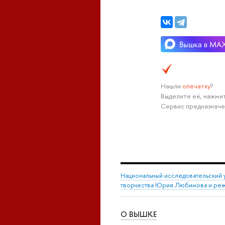
Нашли
опечатку
?
Выделите её, нажмит
Сервис предназначе
Национальный исследовательский 
творчества Юрия Любимова и режи
О ВЫШКЕ