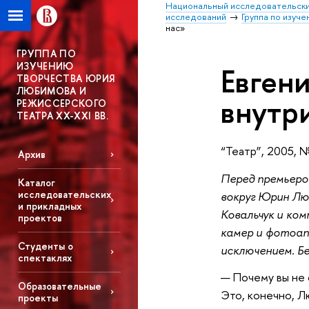
Национальный исследовательски
исследований
Группа по изуч
нас»
ГРУППА ПО
ИЗУЧЕНИЮ
Евген
ТВОРЧЕСТВА ЮРИЯ
ЛЮБИМОВА И
внутр
РЕЖИССЕРСКОГО
ТЕАТРА XX-XXI ВВ.
“Театр”, 2005, 
Архив
Перед премьер
Каталог
исследовательских
вокруг Юрин Лю
и прикладных
Ковальчук и ко
проектов
камер и фотоапп
Студенты о
исключением. Б
спектаклях
— Почему вы не
Образовательные
Это, конечно, Л
проекты