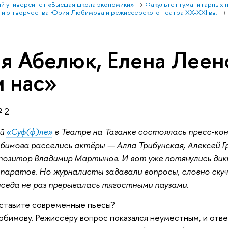
й университет «Высшая школа экономики»
Факультет гуманитарных н
ению творчества Юрия Любимова и режиссерского театра XX-XXI вв.
ия Абелюк, Елена Леен
и нас»
№ 2
ой
«Суф(ф)ле»
в Театре на Таганке состоялась пресс-кон
бимова расселись актёры — Алла Трибунская, Алексей Г
мпозитор Владимир Мартынов. И вот уже потянулись ди
аратов. Но журналисты задавали вопросы, словно скуча
еседа не раз прерывалась тягостными паузами.
 ставите современные пьесы?
юбимову. Режиссёру вопрос показался неуместным, и отвеча