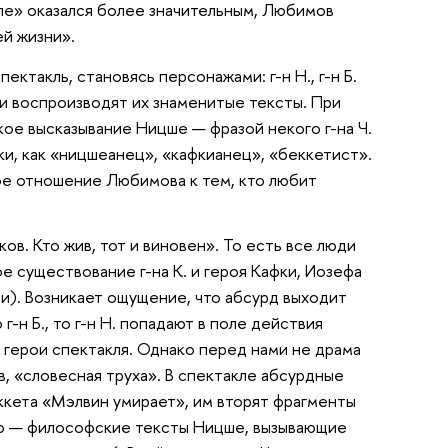
ле» оказался более значительным, Любимов
ей жизни».
ектакль, становясь персонажами: г-н Н., г-н Б.
ики воспроизводят их знаменитые тексты. При
кое высказывание Ницше — фразой некого г-на Ч.
ки, как «ницшеанец», «кафкианец», «беккетист».
ое отношение Любимова к тем, кто любит
ков. Кто жив, тот и виновен». То есть все люди
е существование г-на К. и героя Кафки, Иозефа
ми). Возникает ощущение, что абсурд выходит
 г-н Б., то г-н Н. попадают в поле действия
 герои спектакля. Однако перед нами не драма
в, «словесная труха». В спектакле абсурдные
кета «Мэлвин умирает», им вторят фрагменты
го — философские тексты Ницше, вызывающие