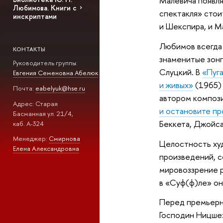
Малевича появля
Любимова. Книги с
спектакля» стоит
инскриптами
и Шекспира, и М
Любимов всегда 
КОНТАКТЫ
знаменитые зонг
Руководитель группы:
Слуцкий. В
«Пуг
Евгения Семеновна Абелюк
и живых»
(1965) 
Почта:
eabelyuk@hse.ru
автором композ
Адрес: Старая
и остановите пр
Басманная ул. 21/4,
Беккета, Джойса
каб. А-324
Менеджер:
Смирнова
Целостность ху
Елена Александровна
произведений, с
мировоззрение р
в «Суф(ф)ле» он
Перед премьерны
Господин Ницше»