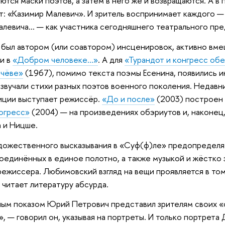
ются маски поэтов, а затем в него же и возвращаются. А в
: «Казимир Малевич». И зритель воспринимает каждого — и 
алевича… — как участника сегодняшнего театрального пре
был автором (или соавтором) инсценировок, активно вмеш
и в
«Добром человеке…»
. А для
«Турандот и конгресс об
ачёве»
(1967), помимо текста поэмы Есенина, появились 
звучали стихи разных поэтов военного поколения. Недавн
иции выступает режиссёр.
«До и после»
(2003) построен 
огресс»
(2004) — на произведениях обэриутов и, наконец,
 и Ницше.
дожественного высказывания в «Суф(ф)ле» предопределя
оединённых в единое полотно, а также музыкой и жёстко 
ежиссера. Любимовский взгляд на вещи проявляется в том
 читает литературу абсурда.
м показом Юрий Петрович представил зрителям своих «со
, — говорил он, указывая на портреты. И только портрета 