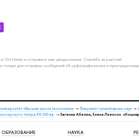
е Ctrl+Enter и отправьте нам уведомление. Спасибо за участие!
н только для отправки сообщений об орфографических и пунктуационных
университет «Высшая школа экономики»
→
Факультет гуманитарных наук
→
ссерского театра XX-XXI вв.
→
Евгения Абелюк, Елена Леенсон. «Кошмар
ОБРАЗОВАНИЕ
НАУКА
Р