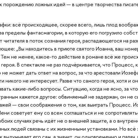
 к порождению ложных идей — в центре творчества писате
Кафки: всё происходящее, скорее всего, лишь плод вообра
за пределы фантасмагории, в которую его погрузило собс
 читателя в поток сознания героя, распадающегося на разн
ющее: „Вы находитесь в приюте святого Иоанна, ваш номер
 Тем не менее, какое-то действие в романе всё же проис
героя. В спектакле не раз подчёркивается, что Процесс, к
 не может дать ответ на вопрос, за что арестовали Иозефа
ти никого не интересует. Разве что самого героя, хотя и 
авать какие-либо вопросы. Ситуацию, когда не ясно, за чт
ранным кажется другое: обвиняемый не задержан, он не с
ажей — свои соображения о том, как выиграть Процесс. И
ени советует ему со всем соглашаться и не сопротивлятьс
 обоих случаях речь идёт не о внешней защите, а о внутр
зных людей связаны с их жизненными установками. Но всё 
ек выдумывает его сам, а значит, он одновременно и пала