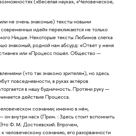
возможностях («Весёлая наука», «Человеческое,
или не очень знакомые) тексты новыми
ма современных идей» перекликаются не только
самого Ницше. Некоторые тексты Любимов слегка
рошо знакомый, родной нам абсурд: «Ответ у меня
христиане» или «Процесс пошёл. Общество —
лениями (что так знакомо зрителям), но здесь
бут повседневности, в руках актёров
торгается в нашу будничность. Протяни руку —
начинается действие Процесса.
 человеческом сознании; именно в нём,
 — он внутри нас» (Прим. : Здесь стоит вспомнить
 Это Ф. М. Достоевский. Впрочем,
с к человеческому сознанию, его разорванности