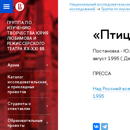
Национальный исследовательски
исследований
Группа по изуч
ГРУППА ПО
ИЗУЧЕНИЮ
«Птиц
ТВОРЧЕСТВА ЮРИЯ
ЛЮБИМОВА И
РЕЖИССЕРСКОГО
ТЕАТРА XX-XXI ВВ.
Постановка - Ю
август 1995 ( Д
Архив
ПРЕССА
Каталог
исследовательских
и прикладных
Над Россией все
проектов
1995
Студенты о
спектаклях
Образовательные
проекты