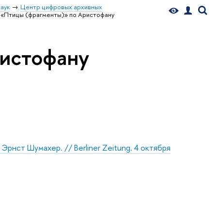
аук
Центр цифровых архивных
«Птицы (фрагменты)» по Аристофану
истофану
нст Шумахер. // Berliner Zeitung. 4 октября