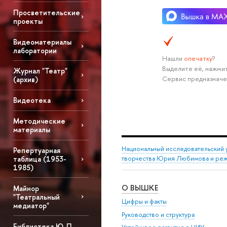
Просветительские
проекты
Видеоматериалы
лаборатории
Нашли
опечатку
?
Выделите её, нажмит
Журнал "Театр"
Сервис предназначе
(архив)
Видеотека
Методические
материалы
Национальный исследовательский 
Репертуарная
таблица (1953-
творчества Юрия Любимова и режи
1985)
О ВЫШКЕ
Майнор
"Театральный
Цифры и факты
медиатор"
Руководство и структура
Библиотека Ю. П.