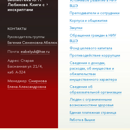
Устойчивое развитие в НИУ
Любимова. Книги с
ВШЭ
инскриптами
Преподаватели и сотрудники
Корпуса и общежития
Закупки
КОНТАКТЫ
Обращения граждан в НИУ
Руководитель группы:
ВШЭ
Евгения Семеновна Абелюк
Фонд целевого капитала
Почта:
eabelyuk@hse.ru
Противодействие коррупции
Адрес: Старая
Сведения о доходах,
Басманная ул. 21/4,
расходах, об имуществе и
каб. А-324
обязательствах
имущественного характера
Менеджер:
Смирнова
Елена Александровна
Сведения об
образовательной организации
Людям с ограниченными
возможностями здоровья
Единая платежная страница
Работа в Вышке