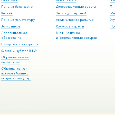
Олимпиады
Мониторинги
Кн
Прием в бакалавриат
Диссертационные советы
Ти
Вышка+
Защиты диссертаций
Ме
Прием в магистратуру
Академическое развитие
Жу
Аспирантура
Конкурсы и гранты
Пу
Дополнительное
Внешние научно-
образование
информационные ресурсы
Центр развития карьеры
Бизнес-инкубатор ВШЭ
Образовательные
партнерства
Обратная связь и
взаимодействие с
получателями услуг