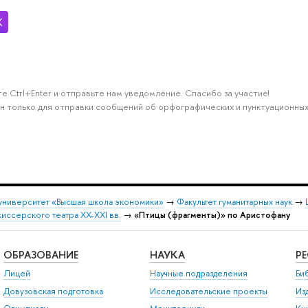
е Ctrl+Enter и отправьте нам уведомление. Спасибо за участие!
н только для отправки сообщений об орфографических и пунктуационных
университет «Высшая школа экономики»
→
Факультет гуманитарных наук
→
ссерского театра XX-XXI вв.
→
«Птицы (фрагменты)» по Аристофану
ОБРАЗОВАНИЕ
НАУКА
Р
Лицей
Научные подразделения
Би
Довузовская подготовка
Исследовательские проекты
Из