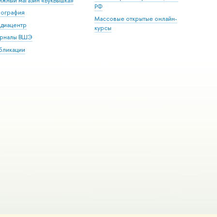
ижный магазин «БукВышка»
РФ
пография
Массовые открытые онлайн-
диацентр
курсы
рналы ВШЭ
бликации