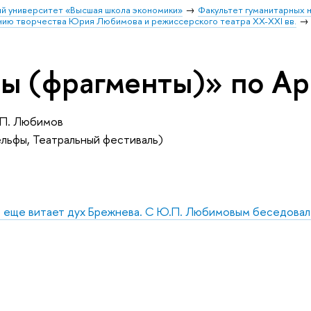
й университет «Высшая школа экономики»
Факультет гуманитарных н
ению творчества Юрия Любимова и режиссерского театра XX-XXI вв.
ы (фрагменты)» по Ар
.П. Любимов
ельфы, Театральный фестиваль)
 еще витает дух Брежнева. С Ю.П. Любимовым беседовал Эр