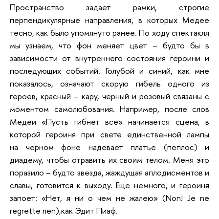
Пространство задает рамки, строгие
перпендикулярные направления, в которых Медее
тесно, как было упомянуто ранее. По ходу спектакля
мы узнаем, что фон меняет цвет – будто бы в
зависимости от внутреннего состояния героини и
последующих событий. Голубой и синий, как мне
показалось, означают скорую гибель одного из
героев, красный – кару, черный и розовый связаны с
моментом самолюбования. Например, после слов
Медеи «Пусть гибнет все» начинается сцена, в
которой героиня при свете единственной лампы
на черном фоне надевает платье (пеплос) и
диадему, чтобы отравить их своим телом. Меня это
поразило – будто звезда, жаждущая аплодисментов и
славы, готовится к выходу. Еще немного, и героиня
запоет: «Нет, я ни о чем не жалею» (Non! Je ne
regrette rien),как Эдит Пиаф.