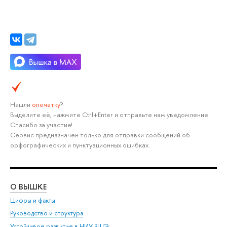
Нашли
опечатку
?
Выделите её, нажмите Ctrl+Enter и отправьте нам уведомление.
Спасибо за участие!
Сервис предназначен только для отправки сообщений об
орфографических и пунктуационных ошибках.
О ВЫШКЕ
ОБ
Цифры и факты
Ли
Руководство и структура
Дов
Устойчивое развитие в НИУ ВШЭ
Ол