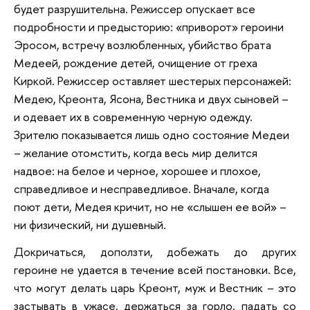
будет разрушительна. Режиссер опускает все
подробности и предысторию: «приворот» героини
Эросом, встречу возлюбленных, убийство брата
Медеей, рождение детей, очищение от греха
Киркой. Режиссер оставляет шестерых персонажей:
Медею, Креонта, Ясона, Вестника и двух сыновей –
и одевает их в современную черную одежду.
Зрителю показывается лишь одно состояние Медеи
– желание отомстить, когда весь мир делится
надвое: на белое и черное, хорошее и плохое,
справедливое и несправедливое. Вначале, когда
поют дети, Медея кричит, но не «слышен ее вой» –
ни физический, ни душевный.
Докричаться, доползти, добежать до других
героине не удается в течение всей постановки. Все,
что могут делать царь Креонт, муж и Вестник – это
застывать в ужасе, держаться за горло, падать со