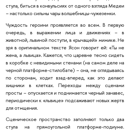
стула, биться в конвульсиях от одного взгляда Медеи
– настолько сильны чары волшебницы-чужеземки.
Чуждость героини проявляется во всем. В первую
очередь, в выражении лица и движениях – в
животной, львиной поступи, в «рычащей» мимике. Не
зря в оригинальном тексте Ясон говорит ей: «Ты не
жена, а львица». Кажется, что царевне тесно сидеть
в коробке с невидимыми стенами (на самом деле на
черной платформе-стилобате) – она, не оглядываясь
по сторонам, ходит взад-вперед, как это делают
хищники в клетках. Переходы между сценами
просты – опускается и поднимается черный занавес,
периодически к «львице» подсаживают новых жертв
для отмщения.
Сценическое пространство заполняют только два
стула на прямоугольной платформе-подиуме.