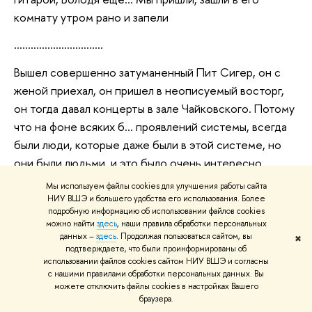
комнату утром рано и запели
…………………………..
Вышел совершенно затуманенный Пит Сигер, он с
женой приехал, он пришел в неописуемый восторг,
он тогда давал концерты в зале Чайковского. Потому
что на фоне всяких б… проявлений системы, всегда
были люди, которые даже были в этой системе, но
они были людьми, и это было очень интересно.
Володина семья она очень много мне дала в этом
Мы используем файлы cookies для улучшения работы сайта
смысле.
НИУ ВШЭ и большего удобства его использования. Более
подробную информацию об использовании файлов cookies
можно найти
здесь
, наши правила обработки персональных
Е.С. А как случилось, что ты обратил внимание на
данных –
здесь
. Продолжая пользоваться сайтом, вы
✖
песни Галича?
подтверждаете, что были проинформированы об
использовании файлов cookies сайтом НИУ ВШЭ и согласны
Ч. На песни Галича я обратил внимание, когда был на
с нашими правилами обработки персональных данных. Вы
можете отключить файлы cookies в настройках Вашего
3-м курсе. Я же жил в общаге, а в общаге происходит
браузера.
черт знает что, и туда принесли диктофончик, или я