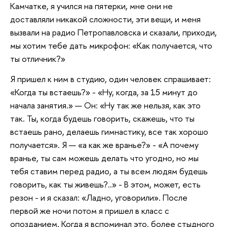
Камчатке, я учился на пятерки, мне они не
доставляли никакой сложности, эти вещи, и меня
вызвали на радио Петропавловска и сказали, приходи,
мы хотим тебе дать микрофон: «Как получается, что
ты отличник?»
Я пришел к ним в студию, один человек спрашивает:
«Когда ты встаешь?» - «Ну, когда, за 15 минут до
начала занятия.» — Он: «Ну так же нельзя, как это
так. Ты, когда будешь говорить, скажешь, что ты
встаешь рано, делаешь гимнастику, все так хорошо
получается». Я — «а как же вранье?» - «А почему
вранье, ты сам можешь делать что угодно, но мы
тебя ставим перед радио, а ты всем людям будешь
говорить, как ты живешь?..» - В этом, может, есть
резон - и я сказал: «Ладно, уговорили». После
первой же ночи потом я пришел в класс с
опозданием. Когда я вспоминал это, более стыдного