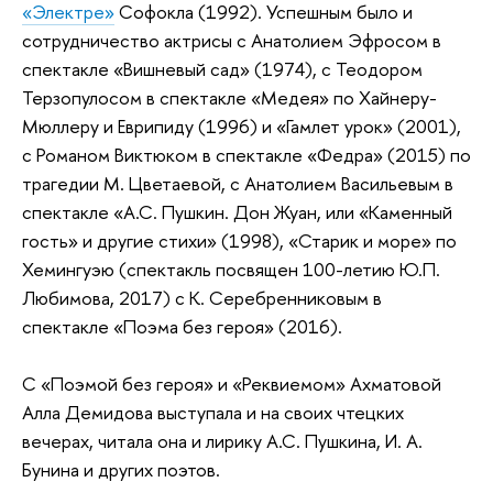
«Электре»
Софокла (1992). Успешным было и
сотрудничество актрисы с Анатолием Эфросом в
спектакле «Вишневый сад» (1974), с Теодором
Терзопулосом в спектакле «Медея» по Хайнеру-
Мюллеру и Еврипиду (1996) и «Гамлет урок» (2001),
с Романом Виктюком в спектакле «Федра» (2015) по
трагедии М. Цветаевой, с Анатолием Васильевым в
спектакле «А.С. Пушкин. Дон Жуан, или «Каменный
гость» и другие стихи» (1998), «Старик и море» по
Хемингуэю (спектакль посвящен 100-летию Ю.П.
Любимова, 2017) с К. Серебренниковым в
спектакле «Поэма без героя» (2016).
С «Поэмой без героя» и «Реквиемом» Ахматовой
Алла Демидова выступала и на своих чтецких
вечерах, читала она и лирику А.С. Пушкина, И. А.
Бунина и других поэтов.