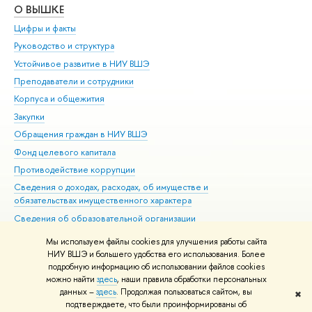
О ВЫШКЕ
ОБ
Цифры и факты
Ли
Руководство и структура
Дов
Устойчивое развитие в НИУ ВШЭ
Ол
Преподаватели и сотрудники
При
Корпуса и общежития
Вы
Закупки
При
Обращения граждан в НИУ ВШЭ
Ас
Фонд целевого капитала
До
Противодействие коррупции
Цен
Сведения о доходах, расходах, об имуществе и
Би
обязательствах имущественного характера
Об
Сведения об образовательной организации
Обр
Людям с ограниченными возможностями здоровья
Мы используем файлы cookies для улучшения работы сайта
Единая платежная страница
НИУ ВШЭ и большего удобства его использования. Более
подробную информацию об использовании файлов cookies
Работа в Вышке
можно найти
здесь
, наши правила обработки персональных
данных –
здесь
. Продолжая пользоваться сайтом, вы
✖
Редактору
подтверждаете, что были проинформированы об