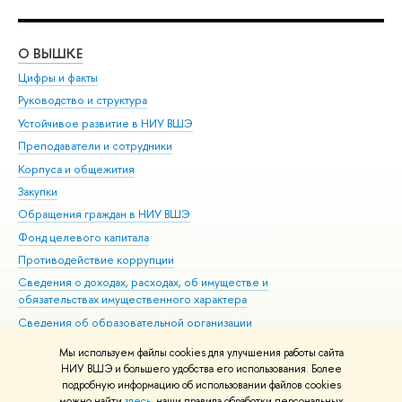
О ВЫШКЕ
ОБ
Цифры и факты
Ли
Руководство и структура
Дов
Устойчивое развитие в НИУ ВШЭ
Ол
Преподаватели и сотрудники
При
Корпуса и общежития
Вы
Закупки
При
Обращения граждан в НИУ ВШЭ
Ас
Фонд целевого капитала
До
Противодействие коррупции
Цен
Сведения о доходах, расходах, об имуществе и
Би
обязательствах имущественного характера
Об
Сведения об образовательной организации
Обр
Людям с ограниченными возможностями здоровья
Мы используем файлы cookies для улучшения работы сайта
Единая платежная страница
НИУ ВШЭ и большего удобства его использования. Более
подробную информацию об использовании файлов cookies
Работа в Вышке
можно найти
здесь
, наши правила обработки персональных