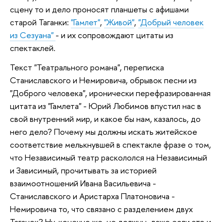
сцену то и дело проносят планшеты с афишами
старой Таганки:
"Гамлет"
,
"Живой"
,
"Добрый человек
из Сезуана"
- и их сопровождают цитаты из
спектаклей.
Текст "Театрального романа", переписка
Станиславского и Немировича, обрывок песни из
"Доброго человека", иронически перефразированная
цитата из "Гамлета" - Юрий Любимов впустил нас в
свой внутренний мир, и какое бы нам, казалось, до
него дело? Почему мы должны искать житейское
соответствие мелькнувшей в спектакле фразе о том,
что Независимый театр раскололся на Независимый
и Зависимый, прочитывать за историей
взаимоотношений Ивана Васильевича -
Станиславского и Аристарха Платоновича -
Немировича то, что связано с разделением двух
Таганок? Ну, конечно же, не должны, даже если это и