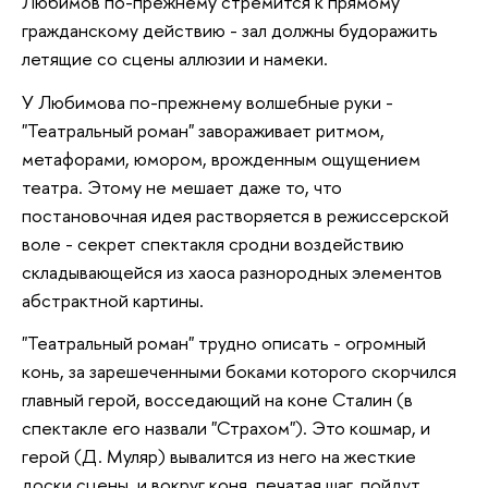
Любимов по-прежнему стремится к прямому
гражданскому действию - зал должны будоражить
летящие со сцены аллюзии и намеки.
У Любимова по-прежнему волшебные руки -
"Театральный роман" завораживает ритмом,
метафорами, юмором, врожденным ощущением
театра. Этому не мешает даже то, что
постановочная идея растворяется в режиссерской
воле - секрет спектакля сродни воздействию
складывающейся из хаоса разнородных элементов
абстрактной картины.
"Театральный роман" трудно описать - огромный
конь, за зарешеченными боками которого скорчился
главный герой, восседающий на коне Сталин (в
спектакле его назвали "Страхом"). Это кошмар, и
герой (Д. Муляр) вывалится из него на жесткие
доски сцены, и вокруг коня, печатая шаг, пойдут