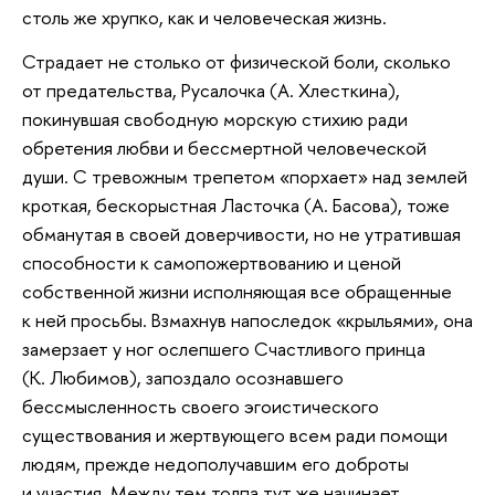
столь же хрупко, как и человеческая жизнь.
Страдает не столько от физической боли, сколько
от предательства, Русалочка (А. Хлесткина),
покинувшая свободную морскую стихию ради
обретения любви и бессмертной человеческой
души. С тревожным трепетом «порхает» над землей
кроткая, бескорыстная Ласточка (А. Басова), тоже
обманутая в своей доверчивости, но не утратившая
способности к самопожертвованию и ценой
собственной жизни исполняющая все обращенные
к ней просьбы. Взмахнув напоследок «крыльями», она
замерзает у ног ослепшего Счастливого принца
(К. Любимов), запоздало осознавшего
бессмысленность своего эгоистического
существования и жертвующего всем ради помощи
людям, прежде недополучавшим его доброты
и участия. Между тем толпа тут же начинает