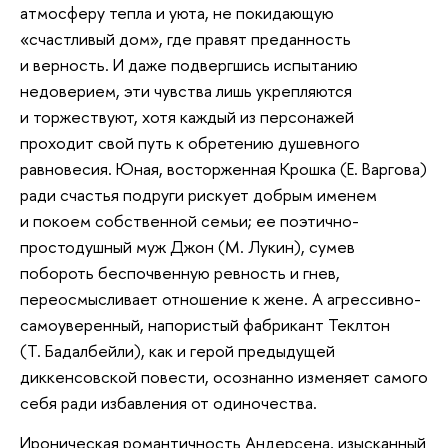
атмосферу тепла и уюта, не покидающую
«счастливый дом», где правят преданность
и верность. И даже подвергшись испытанию
недоверием, эти чувства лишь укрепляются
и торжествуют, хотя каждый из персонажей
проходит свой путь к обретению душевного
равновесия. Юная, восторженная Крошка (Е. Варгова)
ради счастья подруги рискует добрым именем
и покоем собственной семьи; ее поэтично-
простодушный муж Джон (М. Лукин), сумев
побороть беспочвенную ревность и гнев,
переосмысливает отношение к жене. А агрессивно-
самоуверенный, напористый фабрикант Теклтон
(Т. Бадалбейли), как и герой предыдущей
диккенсовской повести, осознанно изменяет самого
себя ради избавления от одиночества.
Ироническая романтичность Андерсена, изысканный