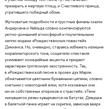
презирать и мертвую птицу, и Счастливого принца,
утратившего победный облик.
Жутковатые подробности и грустные финалы сказок
Андерсена и Уайльда словно компенсируются
уютно-домашней атмосферой и поучительными
хеппи-эндами «Рождественских повестей»
Диккенса. Но, очевидно, стараясь избежать излишне
морализаторского тона, создатели спектакля
усиливают комедийные акценты и придают
характерам гротескную заостренность. Так,
в «Рождественской песне в прозе» дух Марли
обматывается цветными бумажными цепями, словно
снятыми с новогодней елки, хотя «скованы» они
им из собственных «пороков и страстей». «Тени
минувшего» резво кувыркаются на батутах. Девушка
в балетной пачке играет на скрипке, зависнув вверх