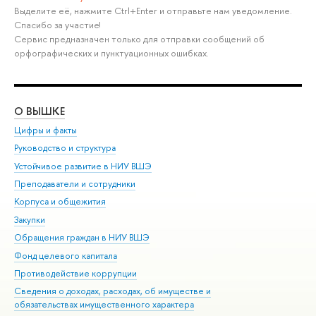
Выделите её, нажмите Ctrl+Enter и отправьте нам уведомление.
Спасибо за участие!
Сервис предназначен только для отправки сообщений об
орфографических и пунктуационных ошибках.
О ВЫШКЕ
ОБ
Цифры и факты
Ли
Руководство и структура
Дов
Устойчивое развитие в НИУ ВШЭ
Ол
Преподаватели и сотрудники
При
Корпуса и общежития
Вы
Закупки
При
Обращения граждан в НИУ ВШЭ
Ас
Фонд целевого капитала
До
Противодействие коррупции
Цен
Сведения о доходах, расходах, об имуществе и
Би
обязательствах имущественного характера
Об