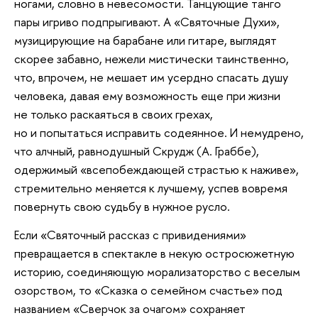
ногами, словно в невесомости. Танцующие танго
пары игриво подпрыгивают. А «Святочные Духи»,
музицирующие на барабане или гитаре, выглядят
скорее забавно, нежели мистически таинственно,
что, впрочем, не мешает им усердно спасать душу
человека, давая ему возможность еще при жизни
не только раскаяться в своих грехах,
но и попытаться исправить содеянное. И немудрено,
что алчный, равнодушный Скрудж (А. Граббе),
одержимый «всепобеждающей страстью к наживе»,
стремительно меняется к лучшему, успев вовремя
повернуть свою судьбу в нужное русло.
Если «Святочный рассказ с привидениями»
превращается в спектакле в некую остросюжетную
историю, соединяющую морализаторство с веселым
озорством, то «Сказка о семейном счастье» под
названием «Сверчок за очагом» сохраняет