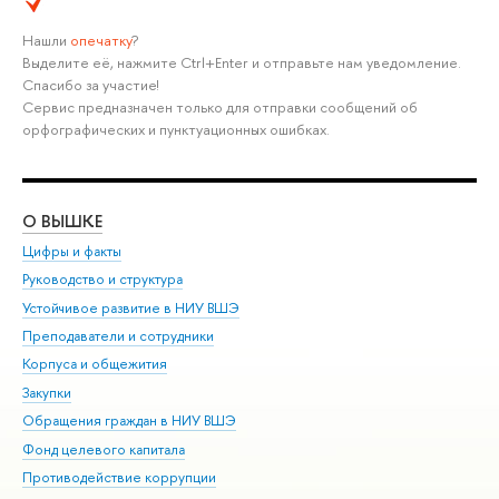
Нашли
опечатку
?
Выделите её, нажмите Ctrl+Enter и отправьте нам уведомление.
Спасибо за участие!
Сервис предназначен только для отправки сообщений об
орфографических и пунктуационных ошибках.
О ВЫШКЕ
ОБ
Цифры и факты
Ли
Руководство и структура
Дов
Устойчивое развитие в НИУ ВШЭ
Ол
Преподаватели и сотрудники
При
Корпуса и общежития
Вы
Закупки
При
Обращения граждан в НИУ ВШЭ
Ас
Фонд целевого капитала
До
Противодействие коррупции
Цен