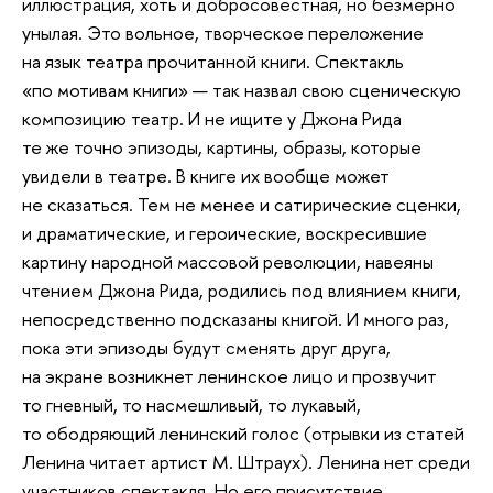
иллюстрация, хоть и добросовестная, но безмерно
унылая. Это вольное, творческое переложение
на язык театра прочитанной книги. Спектакль
«по мотивам книги» — так назвал свою сценическую
композицию театр. И не ищите у Джона Рида
те же точно эпизоды, картины, образы, которые
увидели в театре. В книге их вообще может
не сказаться. Тем не менее и сатирические сценки,
и драматические, и героические, воскресившие
картину народной массовой революции, навеяны
чтением Джона Рида, родились под влиянием книги,
непосредственно подсказаны книгой. И много раз,
пока эти эпизоды будут сменять друг друга,
на экране возникнет ленинское лицо и прозвучит
то гневный, то насмешливый, то лукавый,
то ободряющий ленинский голос (отрывки из статей
Ленина читает артист М. Штраух). Ленина нет среди
участников спектакля. Но его присутствие