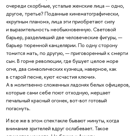
очереди скорбные, усталые женские лица — одно,
другое, третье? Поданные кинематографически,
«крупным планом», лица эти приобретают силу
и выразительность необыкновенную. Световой
барьер, разделивший две человеческие фигуры, —
барьер тюремной канцелярии. По одну сторону
томится мать, по другую, — приговоренный к смерти
сын. В горне революции, где бушует целое море
огня, два символических кузнеца, наверное, как
в старой песне, куют «счастия ключи».
А в молитвенно сложенных ладонях белых офицеров,
которые сами себе поют отходную, мерцает
печальный красный огонек, вот-вот готовый
погаснуть.
И все же в этом спектакле бывают минуты, когда
внимание зрителей вдруг ослабевает. Такое