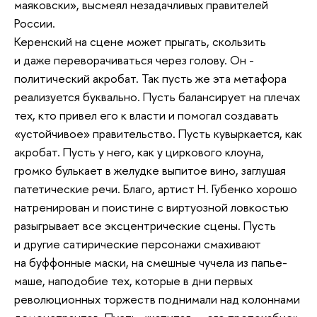
маяковски», высмеял незадачливых правителей
России.
Керенский на сцене может прыгать, скользить
и даже переворачиваться через голову. Он -
политический акробат. Так пусть же эта метафора
реализуется буквально. Пусть балансирует на плечах
тех, кто привел его к власти и помогал создавать
«устойчивое» правительство. Пусть кувыркается, как
акробат. Пусть у него, как у циркового клоуна,
громко булькает в желудке выпитое вино, заглушая
патетические речи. Благо, артист Н. Губенко хорошо
натренирован и поистине с виртуозной ловкостью
разыгрывает все эксцентрические сцены. Пусть
и другие сатирические персонажи смахивают
на буффонные маски, на смешные чучела из папье-
маше, наподобие тех, которые в дни первых
революционных торжеств поднимали над колоннами