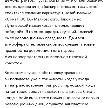
демонстрантов. Пусть, «капитал — его препохабие»,
«поп», «дворянин», «банкир» напомнят нам в этом
спектакле ожившие карикатуры, незабываемые
«Окна РОСТА» Маяковского. Такой смех
Луначарский назвал когда-то «блистающим
победой». Это смех народных гуляний, колючий
смех революционных празднеств. Да и вся
атмосфера спектакля как бы воскрешает первые
празднества революционного народа
с их непосредственным весельем и грозной
красотой.
Во всяком случае, в обстановку праздника
вы попадаете уже с той минуты, когда у входа
в театр вас встречает матрос с гармошкой, когда
на контроле солдат надевает на штык ваш билет,
когда в фойе вы читаете пламенные лозунги первых
революционных дней, слушаете залихватские