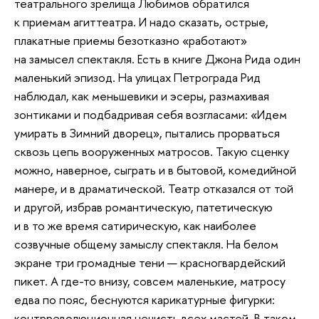
театрального зрелища Любимов обратился
к приемам агиттеатра. И надо сказать, острые,
плакатные приемы безотказно «работают»
на замысел спектакля. Есть в книге Джона Рида один
маленький эпизод. На улицах Петрограда Рид
наблюдал, как меньшевики и эсеры, размахивая
зонтиками и подбадривая себя возгласами: «Идем
умирать в Зимний дворец», пытались прорваться
сквозь цепь вооруженных матросов. Такую сценку
можно, наверное, сыграть и в бытовой, комедийной
манере, и в драматической. Театр отказался от той
и другой, избрав романтическую, патетическую
и в то же время сатирическую, как наиболее
созвучные общему замыслу спектакля. На белом
экране три громадные тени — красногвардейский
пикет. А где-то внизу, совсем маленькие, матросу
едва по пояс, беснуются карикатурные фигурки:
контрреволюционная нечисть всех мастей. В таком