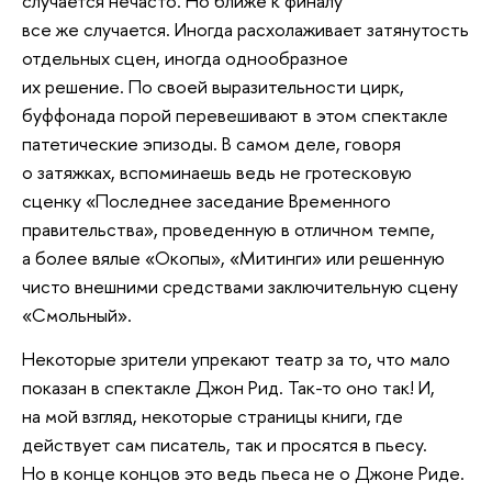
случается нечасто. Но ближе к финалу
все же случается. Иногда расхолаживает затянутость
отдельных сцен, иногда однообразное
их решение. По своей выразительности цирк,
буффонада порой перевешивают в этом спектакле
патетические эпизоды. В самом деле, говоря
о затяжках, вспоминаешь ведь не гротесковую
сценку «Последнее заседание Временного
правительства», проведенную в отличном темпе,
а более вялые «Окопы», «Митинги» или решенную
чисто внешними средствами заключительную сцену
«Смольный».
Некоторые зрители упрекают театр за то, что мало
показан в спектакле Джон Рид. Так-то оно так! И,
на мой взгляд, некоторые страницы книги, где
действует сам писатель, так и просятся в пьесу.
Но в конце концов это ведь пьеса не о Джоне Риде.