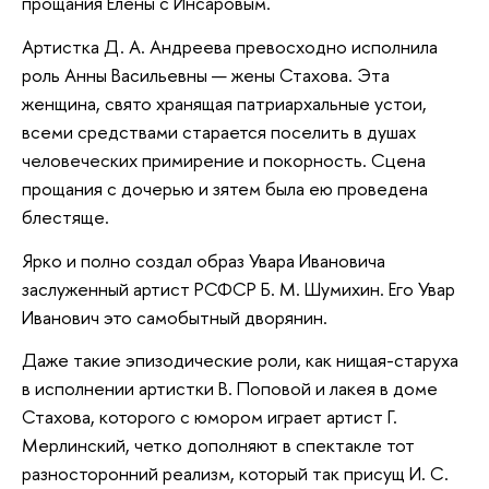
прощания Елены с Инсаровым.
Артистка Д. А. Андреева превосходно исполнила
роль Анны Васильевны — жены Стахова. Эта
женщина, свято хранящая патриархальные устои,
всеми средствами старается поселить в душах
человеческих примирение и покорность. Сцена
прощания с дочерью и зятем была ею проведена
блестяще.
Ярко и полно создал образ Увара Ивановича
заслуженный артист РСФСР Б. М. Шумихин. Его Увар
Иванович это самобытный дворянин.
Даже такие эпизодические роли, как нищая-старуха
в исполнении артистки В. Поповой и лакея в доме
Стахова, которого с юмором играет артист Г.
Мерлинский, четко дополняют в спектакле тот
разносторонний реализм, который так присущ И. С.