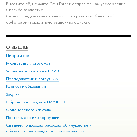
Выделите её, нажмите Ctrl+Enter и отправьте нам уведомление.
Спасибо за участие!
Сервис предназначен только для отправки сообщений об
орфографических и пунктуационных ошибках.
О ВЫШКЕ
ОБ
Цифры и факты
Ли
Руководство и структура
Дов
Устойчивое развитие в НИУ ВШЭ
Ол
Преподаватели и сотрудники
При
Корпуса и общежития
Вы
Закупки
При
Обращения граждан в НИУ ВШЭ
Ас
Фонд целевого капитала
До
Противодействие коррупции
Цен
Сведения о доходах, расходах, об имуществе и
Би
обязательствах имущественного характера
Об