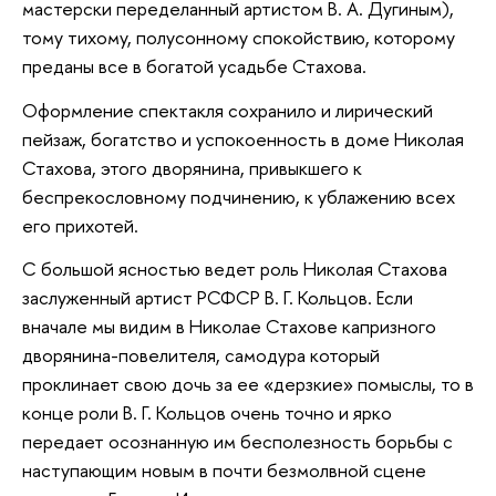
мастерски переделанный артистом В. А. Дугиным),
тому тихому, полусонному спокойствию, которому
преданы все в богатой усадьбе Стахова.
Оформление спектакля сохранило и лирический
пейзаж, богатство и успокоенность в доме Николая
Стахова, этого дворянина, привыкшего к
беспрекословному подчинению, к ублажению всех
его прихотей.
С большой ясностью ведет роль Николая Стахова
заслуженный артист РСФСР В. Г. Кольцов. Если
вначале мы видим в Николае Стахове капризного
дворянина-повелителя, самодура который
проклинает свою дочь за ее «дерзкие» помыслы, то в
конце роли В. Г. Кольцов очень точно и ярко
передает осознанную им бесполезность борьбы с
наступающим новым в почти безмолвной сцене