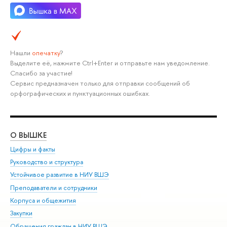
Нашли
опечатку
?
Выделите её, нажмите Ctrl+Enter и отправьте нам уведомление.
Спасибо за участие!
Сервис предназначен только для отправки сообщений об
орфографических и пунктуационных ошибках.
О ВЫШКЕ
ОБ
Цифры и факты
Ли
Руководство и структура
Дов
Устойчивое развитие в НИУ ВШЭ
Ол
Преподаватели и сотрудники
При
Корпуса и общежития
Вы
Закупки
При
Обращения граждан в НИУ ВШЭ
Ас