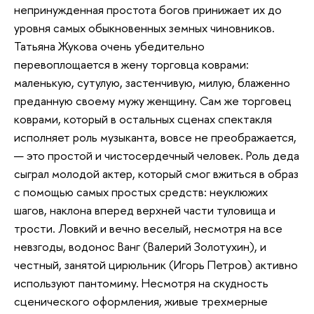
непринужденная простота богов принижает их до
уровня самых обыкновенных земных чиновников.
Татьяна Жукова очень убедительно
перевоплощается в жену торговца коврами:
маленькую, сутулую, застенчивую, милую, блаженно
преданную своему мужу женщину. Сам же торговец
коврами, который в остальных сценах спектакля
исполняет роль музыканта, вовсе не преображается,
— это простой и чистосердечный человек. Роль деда
сыграл молодой актер, который смог вжиться в образ
с помощью самых простых средств: неуклюжих
шагов, наклона вперед верхней части туловища и
трости. Ловкий и вечно веселый, несмотря на все
невзгоды, водонос Ванг (Валерий Золотухин), и
честный, занятой цирюльник (Игорь Петров) активно
используют пантомиму. Несмотря на скудность
сценического оформления, живые трехмерные