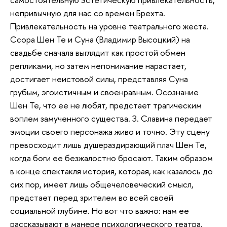
непривычную для нас со времен Брехта.
Привлекательность на уровне театрального жеста.
Ссора Шен Те и Суна (Владимир Высоцкий) на
свадьбе сначала выглядит как простой обмен
репликами, но затем непонимание нарастает,
достигает неистовой силы, представляя Суна
грубым, эгоистичным и своенравным. Осознание
Шен Те, что ее не любят, предстает трагическим
воплем замученного существа. З. Славина передает
эмоции своего персонажа живо и точно. Эту сцену
превосходит лишь душераздирающий плач Шен Те,
когда боги ее безжалостно бросают. Таким образом
в конце спектакля история, которая, как казалось до
сих пор, имеет лишь общечеловеческий смысл,
предстает перед зрителем во всей своей
социальной глубине. Но вот что важно: нам ее
рассказывают в манере психологического театра.