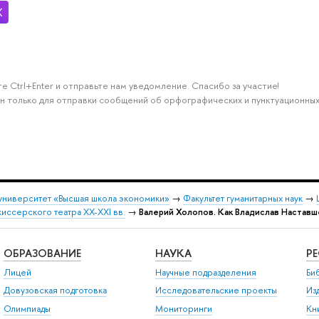
е Ctrl+Enter и отправьте нам уведомление. Спасибо за участие!
н только для отправки сообщений об орфографических и пунктуационных
университет «Высшая школа экономики»
→
Факультет гуманитарных наук
→
ссерского театра XX-XXI вв.
→
Валерий Холопов. Как Владислав Наставш
ОБРАЗОВАНИЕ
НАУКА
Р
Лицей
Научные подразделения
Би
Довузовская подготовка
Исследовательские проекты
Из
Олимпиады
Мониторинги
Кн