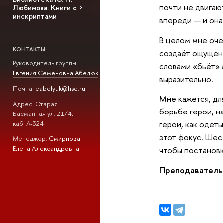
почти не двигаю
Любимова. Книги с
инскриптами
впереди — и она
В целом мне оче
КОНТАКТЫ
создаёт ощущени
Руководитель группы:
словами «бьёт» 
Евгения Семеновна Абелюк
выразительно.
Почта:
eabelyuk@hse.ru
Мне кажется, дл
Адрес: Старая
борьбе герои, н
Басманная ул. 21/4,
герои, как одеты
каб. А-324
этот фокус. Шест
Менеджер:
Смирнова
Елена Александровна
чтобы постановк
Преподаватель 