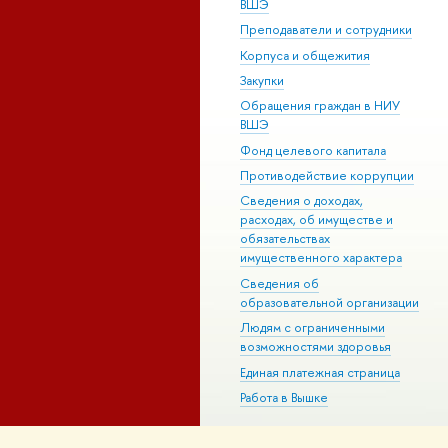
ВШЭ
Преподаватели и сотрудники
Корпуса и общежития
Закупки
Обращения граждан в НИУ
ВШЭ
Фонд целевого капитала
Противодействие коррупции
Сведения о доходах,
расходах, об имуществе и
обязательствах
имущественного характера
Сведения об
образовательной организации
Людям с ограниченными
возможностями здоровья
Единая платежная страница
Работа в Вышке