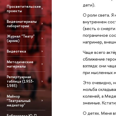
дети).
Просветительские
проекты
О роли света. Я
внутреннем сос
Видеоматериалы
лаборатории
(весть о смерти
пограничное сос
Журнал "Театр"
(архив)
например, внешн
Видеотека
Чаще всего актё
сближение герое
Методические
взгляда: они ча
материалы
при мысленных м
Репертуарная
таблица (1953-
Это очевидно, н
1985)
мольба складыва
коленей, а Меде
Майнор
"Театральный
змеиные. Кстати
медиатор"
О детях. Меня в
Библиотека Ю. П.