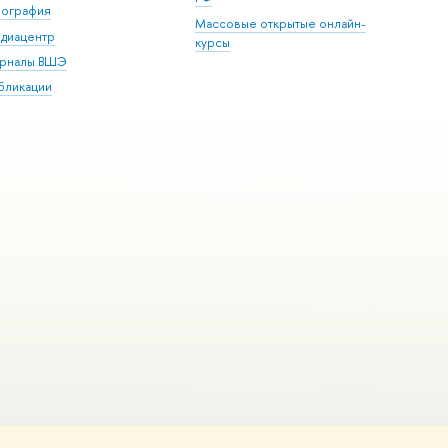
пография
Массовые открытые онлайн-
диацентр
курсы
рналы ВШЭ
бликации