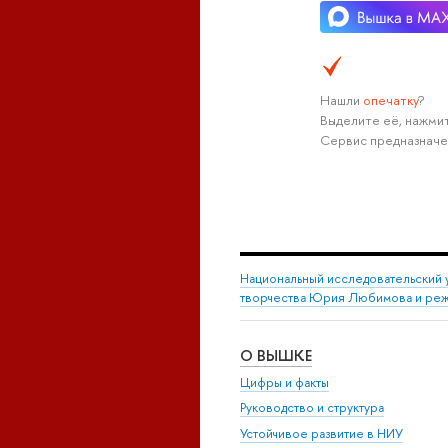
Нашли
опечатку
?
Выделите её, нажмит
Сервис предназначе
Национальный исследовательский 
творчества Юрия Любимова и режи
О ВЫШКЕ
Цифры и факты
Руководство и структура
Устойчивое развитие в НИУ