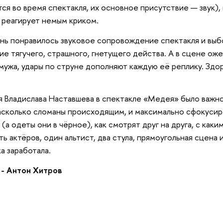
тся во время спектакля, их основное присутствие — звук
 реагирует немым криком.
нь понравилось звуковое сопровождение спектакля и выб
е тягучего, страшного, гнетущего действа. А в сцене ож
мужа, удары по струне дополняют каждую её реплику. Здор
я Владислава Наставшева в спектакле «Медея» было важно
асколько сломаны происходящим, и максимально сфокусиро
 (а одеты они в чёрное), как смотрят друг на друга, с ка
ь актёров, один альтист, два стула, прямоугольная сцена 
а заработала.
- Антон Хитров