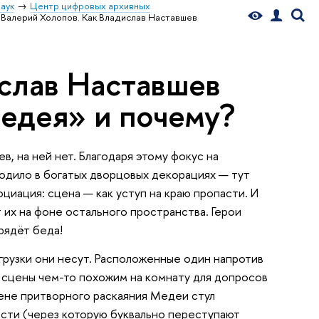
аук
Центр цифровых архивных
Валерий Холопов. Как Владислав Наставшев
слав Наставшев
едея» и почему?
, на ней нет. Благодаря этому фокус на
одило в богатых дворцовых декорациях — тут
циация: сцена — как уступ на краю пропасти. И
 их на фоне остального пространства. Герои
рядёт беда!
грузки они несут. Расположенные один напротив
 сцены чем-то похожим на комнату для допросов
цене притворного раскаяния Медеи стул
ости (через которую буквально переступают