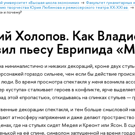
й университет «Высшая школа экономики»
Факультет гуманитарных н
ению творчества Юрия Любимова и режиссерского театра XX-XXI вв.
» и почему?
ий Холопов. Как Влади
вил пьесу Еврипида «М
 минималистично и никаких декораций, кроме двух стульев
рсонажей гораздо сильнее, чем если бы действие происх
 люди. Во время просмотра спектакля у меня возникла ассо
р «уступа» сталкивает героев в конфликте, ярче выделяет
над этой «пропастью», откидываясь на спинках стульев — г
венные декорации спектакля, и тем больше смысловой на
здают атмосферу напряжения и даже делают пространство
енах, где на стульях сидят Медея и Креонт или Ясон. В с
енькой на её спине, символом заглушенной на время горд