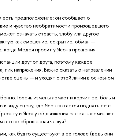
 но есть предположение: он сообщает о
овие и чувство необратимости произошедшего
может означать страсть, злобу или другое
рактую как смешение, сокрытие, обман —
, когда Медея просит у Ясона прощения.
истанции друг от друга, поэтому каждое
, пик напряжения. Важно сказать о направлении
нстве сцены — и уходят с этой линии в основном
бенно. Горечь измены ломает и корчит её, боль и
 в виду сцену, где Ясон пытается поднять её с
 Креонту и Ясону её движения слегка напоминают
ем это не сброшенная чешуя?
и, как будто существуют в её голове (ведь они