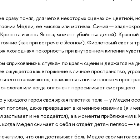
 не сразу понял, для чего в некоторых сценах он цветной,
тоянии Медеи, её мыслях или мотивах. Синий — хладнокр
 Креонта и жены Ясона; момент убийства детей). Красный 
тояние (как при встрече с Ясоном). Фиолетовый свет я т
яя «холодная» покорность при внутреннем кипении чувств
ры «прикованы» к стульям по краям сцены и держатся на д
в ощущается как вторжение в личное пространство, угроза
ще всего сталкиваются, сражаются в почти плоском простра
онологах или когда оппонент пересиливает смотрящего.
о у каждого героя своя яркая пластика тела — у Медеи осо
ет пополам, даже превращает в каменное изваяние (я имею
я застывает и не поддаётся), а в моменты приближения к
, когда Медея снимает с себя и отдаёт детям пеплос — ч
печатлило, что они доставляют боль Медее своими голосам