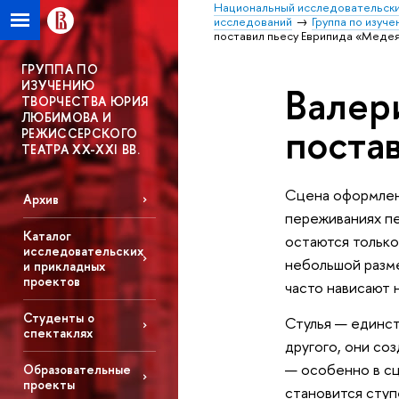
Национальный исследовательски
исследований
Группа по изуч
поставил пьесу Еврипида «Медея
ГРУППА ПО
ИЗУЧЕНИЮ
Валер
ТВОРЧЕСТВА ЮРИЯ
ЛЮБИМОВА И
поста
РЕЖИССЕРСКОГО
ТЕАТРА XX-XXI ВВ.
Сцена оформлена
Архив
переживаниях пе
Каталог
остаются только
исследовательских
небольшой разме
и прикладных
проектов
часто нависают 
Студенты о
Стулья — единст
спектаклях
другого, они со
— особенно в сц
Образовательные
проекты
становится ступ