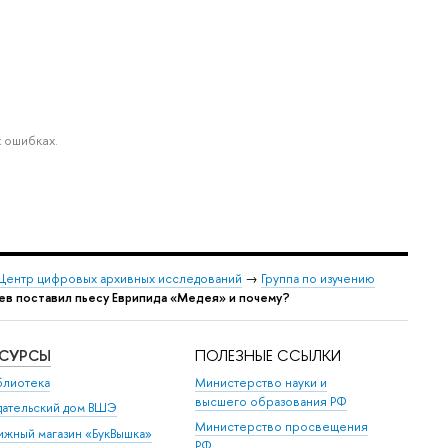
 ошибках.
Центр цифровых архивных исследований
→
Группа по изучению
ев поставил пьесу Еврипида «Медея» и почему?
ЕСУРСЫ
ПОЛЕЗНЫЕ ССЫЛКИ
блиотека
Министерство науки и
высшего образования РФ
дательский дом ВШЭ
Министерство просвещения
ижный магазин «БукВышка»
РФ