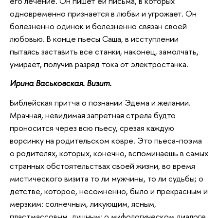
его лечение. Он пишет ей письма, в которых
одновременно признается в любви и угрожает. Он
болезненно одинок и болезненно связан своей
любовью. В конце пьесы Саша, в исступлении
пытаясь заставить все станки, наконец, замолчать,
умирает, получив разряд тока от электростанка.
Ирина Васьковская. Визит.
Библейская притча о познании Эдема и желании.
Мрачная, невидимая запретная стрела будто
проносится через всю пьесу, срезая каждую
ворсинку на родительском ковре. Это пьеса-поэма
о родителях, которых, конечно, вспоминаешь в самых
странных обстоятельствах своей жизни, во время
мистического визита то ли мужчины, то ли судьбы; о
детстве, которое, несомненно, было и прекрасным и
мерзким: солнечным, ликующим, ясным,
пластмассовым, душным; о мифологическом диалоге