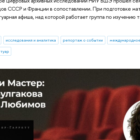
тре цифровых архивных исследований НИУ ВШЭ прошел се
ов СССР и Франции в сопоставлении. При подготовке ма
уарная афиша, над которой работает группа по изучению
исследования и аналитика
репортаж о событии
международное
ртуар