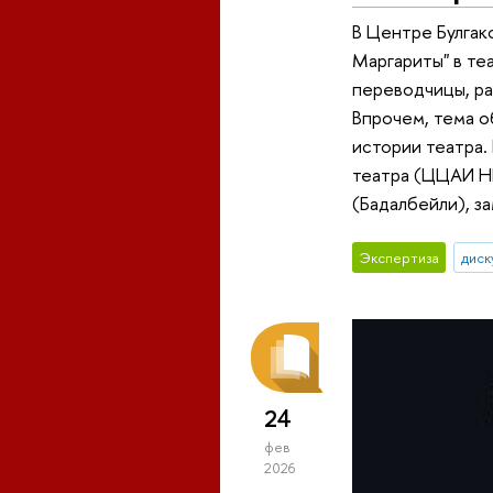
В Центре Булга
Маргариты" в те
переводчицы, ра
Впрочем, тема о
истории театра.
театра (ЦЦАИ НИ
(Бадалбейли), з
Экспертиза
диск
24
фев
2026