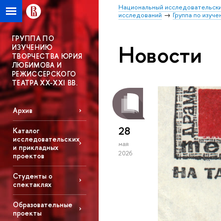
Национальный исследовательски
исследований
Группа по изуч
ГРУППА ПО
Новости
ИЗУЧЕНИЮ
ТВОРЧЕСТВА ЮРИЯ
ЛЮБИМОВА И
РЕЖИССЕРСКОГО
ТЕАТРА XX-XXI ВВ.
Архив
28
Каталог
исследовательских
мая
и прикладных
2026
проектов
Студенты о
спектаклях
Образовательные
проекты