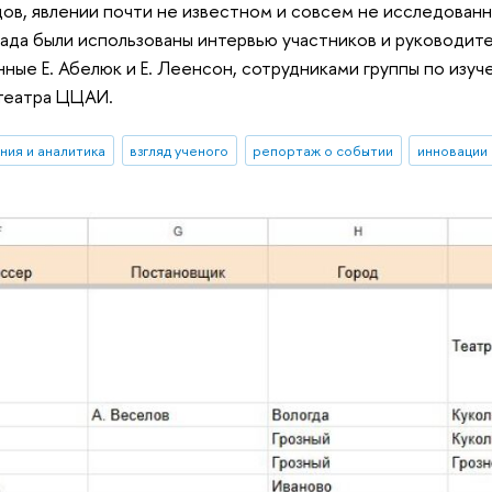
ов, явлении почти не известном и совсем не исследованн
ада были использованы интервью участников и руководит
нные Е. Абелюк и Е. Леенсон, сотрудниками группы по изу
театра ЦЦАИ.
ния и аналитика
взгляд ученого
репортаж о событии
инновации