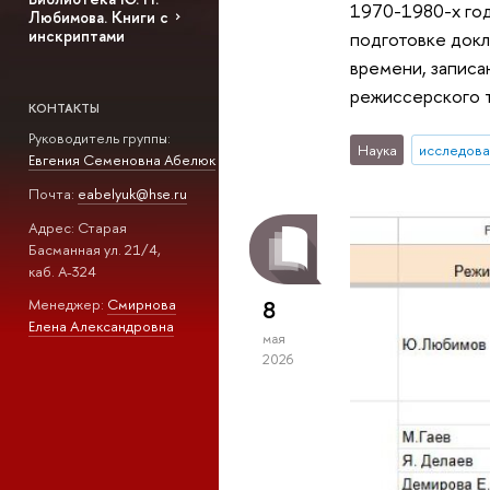
1970-1980-х год
Любимова. Книги с
инскриптами
подготовке докл
времени, записа
режиссерского 
КОНТАКТЫ
Руководитель группы:
Наука
исследова
Евгения Семеновна Абелюк
Почта:
eabelyuk@hse.ru
Адрес: Старая
Басманная ул. 21/4,
каб. А-324
8
Менеджер:
Смирнова
Елена Александровна
мая
2026