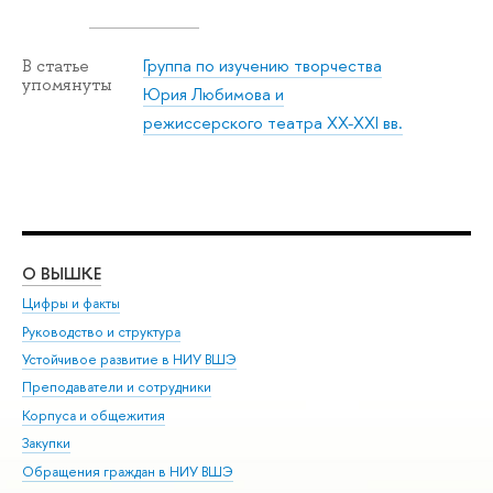
Группа по изучению творчества
В статье
упомянуты
Юрия Любимова и
режиссерского театра XX-XXI вв.
О ВЫШКЕ
ОБ
Цифры и факты
Ли
Руководство и структура
Дов
Устойчивое развитие в НИУ ВШЭ
Ол
Преподаватели и сотрудники
При
Корпуса и общежития
Вы
Закупки
При
Обращения граждан в НИУ ВШЭ
Ас