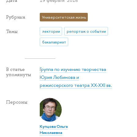
19 февраля 2018
Дата
Рубрики
Университетская жизнь
Темы
лектории
репортаж о событии
бакалавриат
Группа по изучению творчества
В статье
упомянуты
Юрия Любимова и
режиссерского театра XX-XXI вв.
Персоны
Купцова Ольга
Николаевна