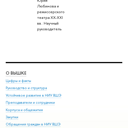
Юрия
Любимова и
режиссерского
театра XX-XXI
вв.: Научный
руководитель
О ВЫШКЕ
ОБ
Цифры и факты
Ли
Руководство и структура
Дов
Устойчивое развитие в НИУ ВШЭ
Ол
Преподаватели и сотрудники
При
Корпуса и общежития
Вы
Закупки
При
Обращения граждан в НИУ ВШЭ
Ас