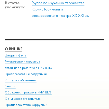
Группа по изучению творчества
В статье
упомянуты
Юрия Любимова и
режиссерского театра XX-XXI вв.
О ВЫШКЕ
ОБ
Цифры и факты
Ли
Руководство и структура
Дов
Устойчивое развитие в НИУ ВШЭ
Ол
Преподаватели и сотрудники
При
Корпуса и общежития
Вы
Закупки
При
Обращения граждан в НИУ ВШЭ
Ас
Фонд целевого капитала
До
Противодействие коррупции
Цен