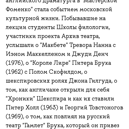
английского драматурга в "Мастерской
Фоменко" стала событием московской
культурной жизни. Побывавшие на
лекции студенты Школы филологии,
участники проекта Архив театра,
услышали о "Макбете" Тревора Нанна с
Иэном Маккелленом и Джуди Денч
(1976), о "Короле Лире" Питера Брука
(1962) с Полом Скофилдом, о
шекспировских ролях Джона Гилгуда, о
том, как англичане открыли для себя
"Хроники" Шекспира и как их ставили
Питер Холл (1963) и Георгий Товстоногов
(1969), о том, как повлиял на русский
театр "Гамлет" Брука, который он привез