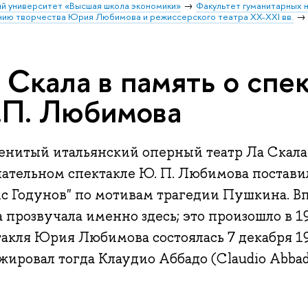
й университет «Высшая школа экономики»
Факультет гуманитарных н
ению творчества Юрия Любимова и режиссерского театра XX-XXI вв.
 Скала в память о спе
П. Любимова
енитый итальянский оперный театр Ла Скала 
чательном спектакле Ю. П. Любимова постави
ис Годунов" по мотивам трагедии Пушкина. В
 прозвучала именно здесь; это произошло в 1
акля Юрия Любимова состоялась 7 декабря 19
жировал тогда Клаудио Аббадо (Claudio Abbad