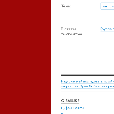
Темы
мы пом
Группа
В статье
упомянуты
Национальный исследовательский 
творчества Юрия Любимова и режи
О ВЫШКЕ
Цифры и факты