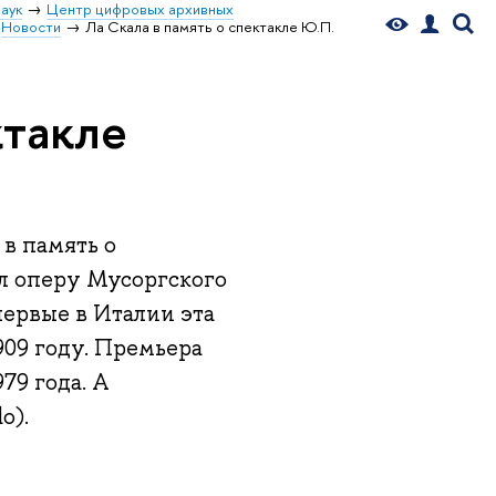
аук
Центр цифровых архивных
Новости
Ла Скала в память о спектакле Ю.П.
ктакле
в память о
л оперу Мусоргского
первые в Италии эта
909 году. Премьера
79 года. А
o).