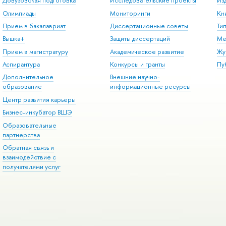
Довузовская подготовка
Исследовательские проекты
Из
Олимпиады
Мониторинги
Кн
Прием в бакалавриат
Диссертационные советы
Ти
Вышка+
Защиты диссертаций
Ме
Прием в магистратуру
Академическое развитие
Жу
Аспирантура
Конкурсы и гранты
Пу
Дополнительное
Внешние научно-
образование
информационные ресурсы
Центр развития карьеры
Бизнес-инкубатор ВШЭ
Образовательные
партнерства
Обратная связь и
взаимодействие с
получателями услуг