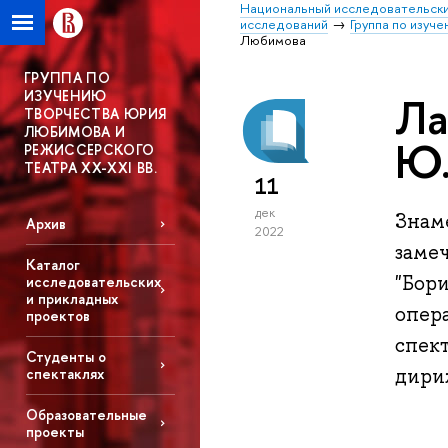
Национальный исследовательски
исследований
Группа по изуч
Любимова
ГРУППА ПО
ИЗУЧЕНИЮ
Ла
ТВОРЧЕСТВА ЮРИЯ
ЛЮБИМОВА И
Ю.
РЕЖИССЕРСКОГО
ТЕАТРА XX-XXI ВВ.
11
дек
Знам
Архив
2022
заме
Каталог
"Бор
исследовательских
и прикладных
опера
проектов
спект
Студенты о
дири
спектаклях
Образовательные
проекты