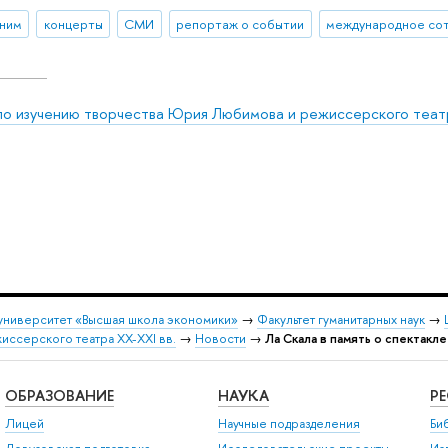
ним
концерты
СМИ
репортаж о событии
 по изучению творчества Юрия Любимова и режиссерского театр
университет «Высшая школа экономики»
→
Факультет гуманитарных наук
→
ссерского театра XX-XXI вв.
→
Новости
→
Ла Скала в память о спектакл
ОБРАЗОВАНИЕ
НАУКА
Р
Лицей
Научные подразделения
Би