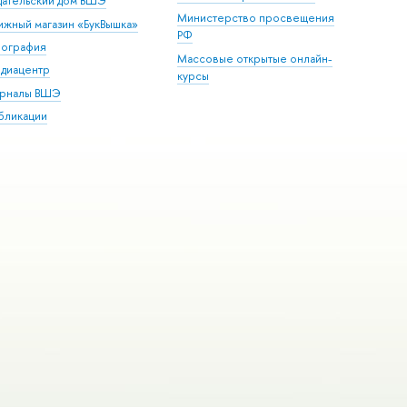
дательский дом ВШЭ
Министерство просвещения
ижный магазин «БукВышка»
РФ
пография
Массовые открытые онлайн-
диацентр
курсы
рналы ВШЭ
бликации