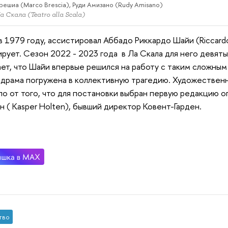
ешиа (Marco Brescia), Руди Амизано (Rudy Amisano)
 Скала (Teatro alla Scala)
 в 1979 году, ассистировал Аббадо Риккардо Шайи (Riccardo
рует. Сезон 2022 - 2023 года в Ла Скала для него девяты
ет, что Шайи впервые решился на работу с таким сложным
 драма погружена в коллективную трагедию. Художестве
ло от того, что для постановки выбран первую редакцию о
н ( Kasper Holten), бывший директор Ковент-Гарден.
тво