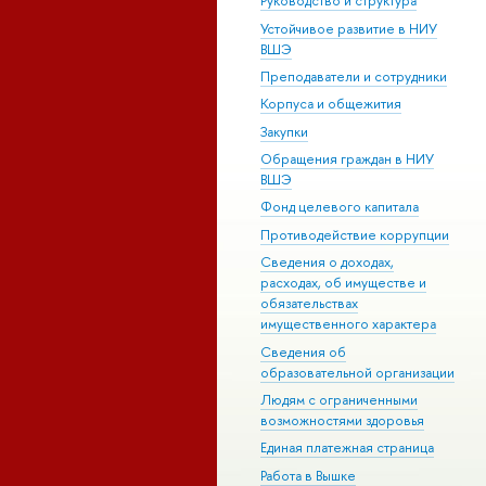
Руководство и структура
Устойчивое развитие в НИУ
ВШЭ
Преподаватели и сотрудники
Корпуса и общежития
Закупки
Обращения граждан в НИУ
ВШЭ
Фонд целевого капитала
Противодействие коррупции
Сведения о доходах,
расходах, об имуществе и
обязательствах
имущественного характера
Сведения об
образовательной организации
Людям с ограниченными
возможностями здоровья
Единая платежная страница
Работа в Вышке