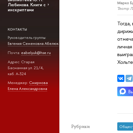
Марко Бр
Любимова. Книги с
Театр Ла
инскриптами
Тогда,
КОНТАКТЫ
дирижи
Руководитель группы:
отмеча
Евгения Семеновна Абелюк
личная
Почта:
eabelyuk@hse.ru
выигра
Хольте
Адрес: Старая
Басманная ул. 21/4,
каб. А-324
Менеджер:
Смирнова
Елена Александровна
Рубрики
Общес