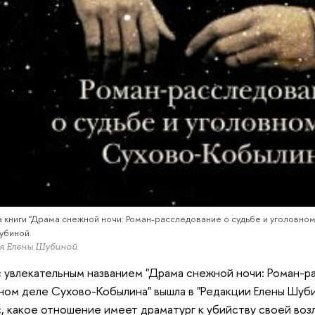
 книги "Драма снежной ночи: Роман-расследование о судьбе и уголовном
убиной.
я Елены Шубиной
с увлекательным названием "Драма снежной ночи: Роман-р
ном деле Сухово-Кобылина" вышла в "Редакции Елены Шуби
, какое отношение имеет драматург к убийству своей во