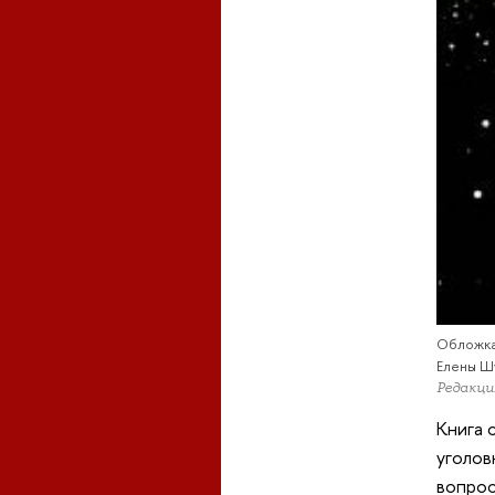
Обложка
Елены Ш
Редакци
Книга 
уголов
вопрос