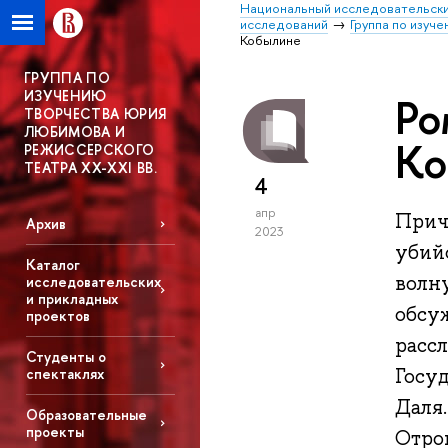
Национальный исследовательски
исследований
Группа по изуч
Кобылине
ГРУППА ПО
ИЗУЧЕНИЮ
Ро
ТВОРЧЕСТВА ЮРИЯ
ЛЮБИМОВА И
Ко
РЕЖИССЕРСКОГО
ТЕАТРА XX-XXI ВВ.
4
апр
Прич
Архив
2023
убий
Каталог
волну
исследовательских
и прикладных
обсу
проектов
расс
Студенты о
Госу
спектаклях
Даля.
Образовательные
проекты
Отро