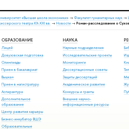
университет «Высшая школа экономики»
→
Факультет гуманитарных наук
→
ссерского театра XX-XXI вв.
→
Новости
→
Роман-расследование о Сух
ОБРАЗОВАНИЕ
НАУКА
Р
Лицей
Научные подразделения
Би
Довузовская подготовка
Исследовательские проекты
Из
Олимпиады
Мониторинги
Кн
Прием в бакалавриат
Диссертационные советы
Ти
Вышка+
Защиты диссертаций
Ме
Прием в магистратуру
Академическое развитие
Жу
Аспирантура
Конкурсы и гранты
Пу
Дополнительное
Внешние научно-
образование
информационные ресурсы
Центр развития карьеры
Бизнес-инкубатор ВШЭ
Образовательные