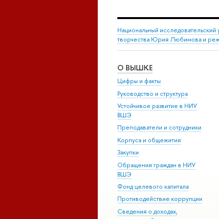
Национальный исследовательский 
творчества Юрия Любимова и режи
О ВЫШКЕ
Цифры и факты
Руководство и структура
Устойчивое развитие в НИУ
ВШЭ
Преподаватели и сотрудники
Корпуса и общежития
Закупки
Обращения граждан в НИУ
ВШЭ
Фонд целевого капитала
Противодействие коррупции
Сведения о доходах,