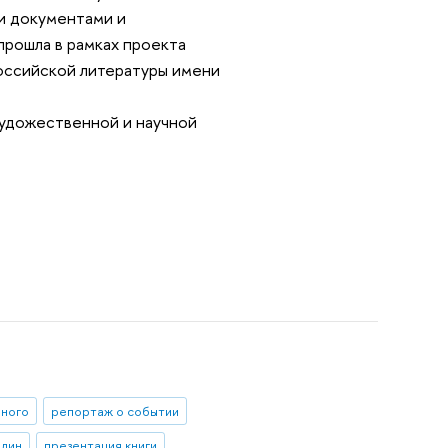
и документами и
рошла в рамках проекта
оссийской литературы имени
художественной и научной
еного
репортаж о событии
ылин
презентация книги