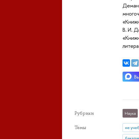
Деманш
многоч
«Книжн
В. И. Д
«Книжн
литера
Рубрики
Наука
Темы
не уче
бакала