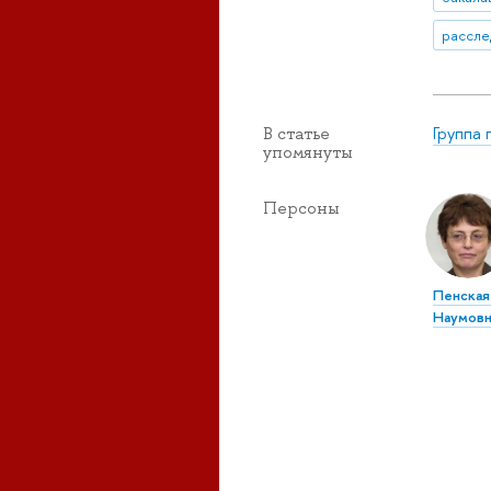
рассле
Группа
В статье
упомянуты
Персоны
Пенская
Наумовн