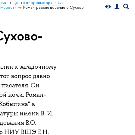
аук
Центр цифровых архивных
Новости
Роман-расследование о Сухово-
Сухово-
ылин к загадочному
от вопрос давно
 писателя. Он
ой ночи: Роман-
Кобылина" в
атуры имени В. И.
дования В.О.
ор НИУ ВШЭ Е.Н.