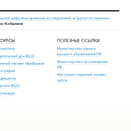
Центр цифровых архивных исследований
→
Группа по изучению
ово-Кобылине
ЕСУРСЫ
ПОЛЕЗНЫЕ ССЫЛКИ
блиотека
Министерство науки и
высшего образования РФ
дательский дом ВШЭ
Министерство просвещения
ижный магазин «БукВышка»
РФ
пография
Массовые открытые онлайн-
диацентр
курсы
рналы ВШЭ
бликации