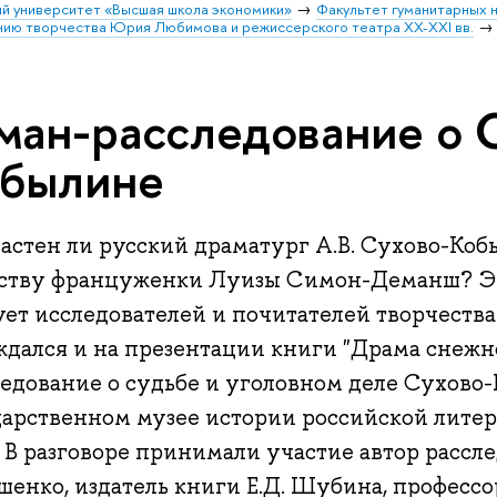
й университет «Высшая школа экономики»
Факультет гуманитарных н
ению творчества Юрия Любимова и режиссерского театра XX-XXI вв.
ман-расследование о 
былине
астен ли русский драматург А.В. Сухово-Коб
ству француженки Луизы Симон-Деманш? Эт
ет исследователей и почитателей творчества
ждался и на презентации книги "Драма снежн
ледование о судьбе и уголовном деле Сухово-
дарственном музее истории российской литер
 В разговоре принимали участие автор рассле
шенко, издатель книги Е.Д. Шубина, професс