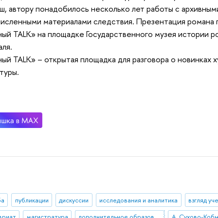
, автору понадобилось несколько лет работы с архивным
исленными материалами следствия. Презентация романа п
ый TALK» на площадке Государственного музея истории р
аля.
ый TALK» – открытая площадка для разговора о новинках 
туры.
ба
публикации
дискуссии
исследования и аналитика
взгляд уч
вриат
магистратура
дополнительное образование
А. Сухово-Коб