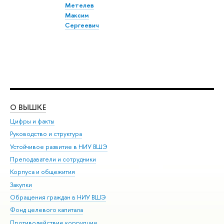
Метелев
Максим
Сергеевич
О ВЫШКЕ
ОБ
Цифры и факты
Ли
Руководство и структура
Дов
Устойчивое развитие в НИУ ВШЭ
Ол
Преподаватели и сотрудники
При
Корпуса и общежития
Вы
Закупки
При
Обращения граждан в НИУ ВШЭ
Ас
Фонд целевого капитала
До
Противодействие коррупции
Цен