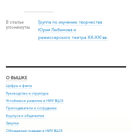
Группа по изучению творчества
В статье
упомянуты
Юрия Любимова и
режиссерского театра XX-XXI вв.
О ВЫШКЕ
ОБ
Цифры и факты
Ли
Руководство и структура
Дов
Устойчивое развитие в НИУ ВШЭ
Ол
Преподаватели и сотрудники
При
Корпуса и общежития
Вы
Закупки
При
Обращения граждан в НИУ ВШЭ
Ас