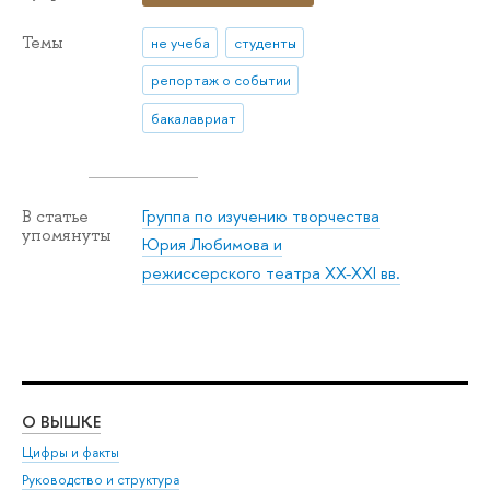
Темы
не учеба
студенты
репортаж о событии
бакалавриат
Группа по изучению творчества
В статье
упомянуты
Юрия Любимова и
режиссерского театра XX-XXI вв.
О ВЫШКЕ
ОБ
Цифры и факты
Ли
Руководство и структура
Дов