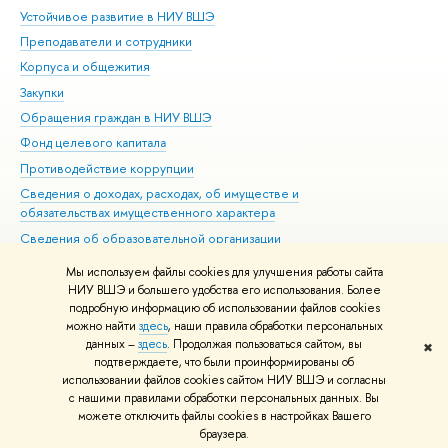
Устойчивое развитие в НИУ ВШЭ
Ол
Преподаватели и сотрудники
При
Корпуса и общежития
Вы
Закупки
При
Обращения граждан в НИУ ВШЭ
Ас
Фонд целевого капитала
До
Противодействие коррупции
Цен
Сведения о доходах, расходах, об имуществе и
Би
обязательствах имущественного характера
Об
Сведения об образовательной организации
Обр
Людям с ограниченными возможностями здоровья
Мы используем файлы cookies для улучшения работы сайта
Единая платежная страница
НИУ ВШЭ и большего удобства его использования. Более
подробную информацию об использовании файлов cookies
Работа в Вышке
можно найти
здесь
, наши правила обработки персональных
данных –
здесь
. Продолжая пользоваться сайтом, вы
✖
Редактору
подтверждаете, что были проинформированы об
© НИУ ВШЭ 1993–2026
Адреса и контакты
Условия использования
использовании файлов cookies сайтом НИУ ВШЭ и согласны
с нашими правилами обработки персональных данных. Вы
материалов
Политика конфиденциальности
Карта сайта
можете отключить файлы cookies в настройках Вашего
Шрифты HSE Sans и HSE Slab разработаны в
Школе дизайна НИУ ВШЭ
браузера.