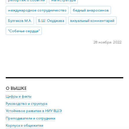
международное сотрудничество
бедный амвросимов
Булгаков М.А.
Б.Ш. Окуджава
визуальный комментарий
''Собачье сердце''
28 ноября 2022
О ВЫШКЕ
ОБ
Цифры и факты
Ли
Руководство и структура
Дов
Устойчивое развитие в НИУ ВШЭ
Ол
Преподаватели и сотрудники
При
Корпуса и общежития
Вы