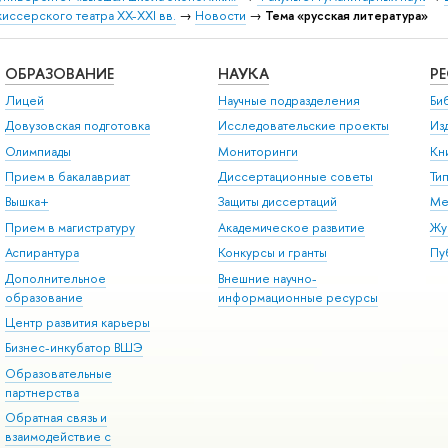
ссерского театра XX-XXI вв.
→
Новости
→
Тема «русская литература»
ОБРАЗОВАНИЕ
НАУКА
Р
Лицей
Научные подразделения
Би
Довузовская подготовка
Исследовательские проекты
Из
Олимпиады
Мониторинги
Кн
Прием в бакалавриат
Диссертационные советы
Ти
Вышка+
Защиты диссертаций
Ме
Прием в магистратуру
Академическое развитие
Жу
Аспирантура
Конкурсы и гранты
Пу
Дополнительное
Внешние научно-
образование
информационные ресурсы
Центр развития карьеры
Бизнес-инкубатор ВШЭ
Образовательные
партнерства
Обратная связь и
взаимодействие с