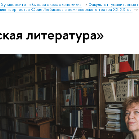
й университет «Высшая школа экономики»
Факультет гуманитарных н
ению творчества Юрия Любимова и режиссерского театра XX-XXI вв.
ская литература»