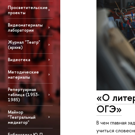
Просветительские
проекты
Видеоматериалы
лаборатории
Журнал "Театр"
(архив)
Видеотека
Методические
материалы
Репертуарная
«О литер
таблица (1953-
1985)
ОГЭ»
Майнор
"Театральный
В чем главная з
медиатор"
учиться словесн
Библиотека Ю. П.