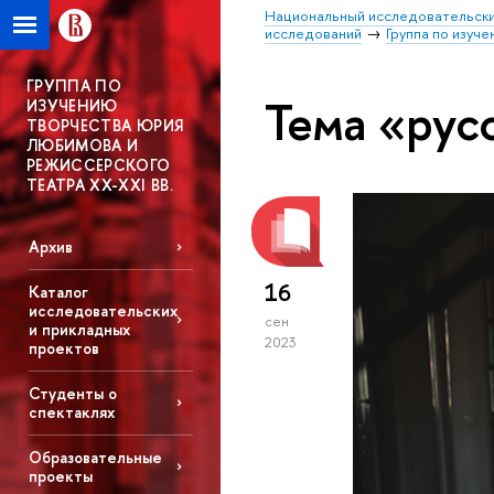
Национальный исследовательски
исследований
Группа по изуч
ГРУППА ПО
Тема «рус
ИЗУЧЕНИЮ
ТВОРЧЕСТВА ЮРИЯ
ЛЮБИМОВА И
РЕЖИССЕРСКОГО
ТЕАТРА XX-XXI ВВ.
Архив
16
Каталог
исследовательских
сен
и прикладных
2023
проектов
Студенты о
спектаклях
Образовательные
проекты