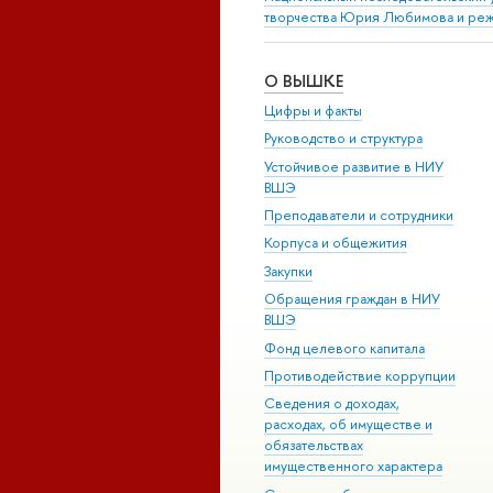
творчества Юрия Любимова и режи
О ВЫШКЕ
Цифры и факты
Руководство и структура
Устойчивое развитие в НИУ
ВШЭ
Преподаватели и сотрудники
Корпуса и общежития
Закупки
Обращения граждан в НИУ
ВШЭ
Фонд целевого капитала
Противодействие коррупции
Сведения о доходах,
расходах, об имуществе и
обязательствах
имущественного характера