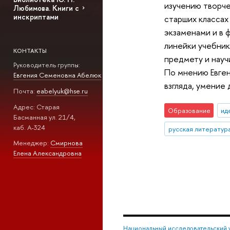
изучению творч
Любимова. Книги с
инскриптами
старших классах 
экзаменами и в 
линейки учебник
КОНТАКТЫ
предмету и науч
Руководитель группы:
По мнению Евге
Евгения Семеновна Абелюк
взгляда, умение 
Почта:
eabelyuk@hse.ru
Адрес: Старая
Образование
ид
Басманная ул. 21/4,
каб. А-324
русская литератур
Менеджер:
Смирнова
Елена Александровна
Национальный исследовательский 