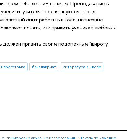
ителем с 40-летним стажем. Преподавание в
 ученики, учителя - все волнуются перед
олголетний опыт работы в школе, написание
озволяют понять, как привить ученикам любовь к
ь должен привить своим подопечным "широту
ая подготовка
бакалавриат
литература в школе
Центр цифровых архивных исследований
→
Группа по изучению