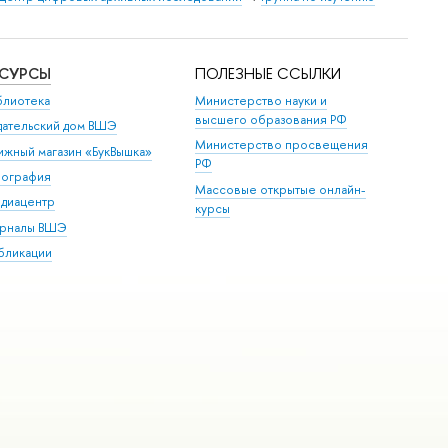
ЕСУРСЫ
ПОЛЕЗНЫЕ ССЫЛКИ
блиотека
Министерство науки и
высшего образования РФ
дательский дом ВШЭ
Министерство просвещения
ижный магазин «БукВышка»
РФ
пография
Массовые открытые онлайн-
диацентр
курсы
рналы ВШЭ
бликации