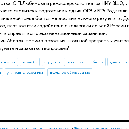
ества Ю.П.Любимова и режиссерского театра НИУ ВШЭ, уч
часто сводится к подготовке к сдаче ОГЭ и ЕГЭ. Родители,
финальной гонке боятся не достичь нужного результата. Д
ов, плотное взаимодействие с коллегами со всей России п
ить справляться с экзаменационными заданиями.
нии Абелюк, помимо освоения школьной программы учител
думать и задаваться вопросами".
еи и опыт
не учеба
студенты
репортаж о событии
довузовск
а
учителя-словесники
школьное образование
университет «Высшая школа экономики»
→
Факультет гуманитарных наук
→