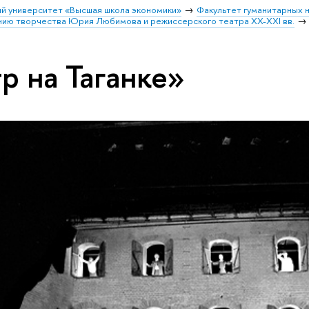
й университет «Высшая школа экономики»
Факультет гуманитарных н
ению творчества Юрия Любимова и режиссерского театра XX-XXI вв.
р на Таганке»