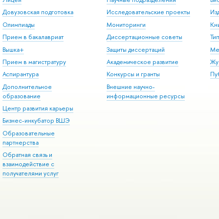
Довузовская подготовка
Исследовательские проекты
Из
Олимпиады
Мониторинги
Кн
Прием в бакалавриат
Диссертационные советы
Ти
Вышка+
Защиты диссертаций
Ме
Прием в магистратуру
Академическое развитие
Жу
Аспирантура
Конкурсы и гранты
Пу
Дополнительное
Внешние научно-
образование
информационные ресурсы
Центр развития карьеры
Бизнес-инкубатор ВШЭ
Образовательные
партнерства
Обратная связь и
взаимодействие с
получателями услуг