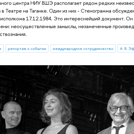
ного центра НИУ ВШЭ располагает рядом редких неизвес
 в Театре на Таганке. Один из них - Стенограмма обсужден
иcполкома 17.12.1984. Это интереснейший документ. Он
ени: неосуществленные замыслы, незамеченные произвед
ствознания.
и
репортаж о событии
международное сотрудничество
А. В. Э