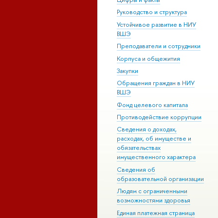
Руководство и структура
Устойчивое развитие в НИУ
ВШЭ
Преподаватели и сотрудники
Корпуса и общежития
Закупки
Обращения граждан в НИУ
ВШЭ
Фонд целевого капитала
Противодействие коррупции
Сведения о доходах,
расходах, об имуществе и
обязательствах
имущественного характера
Сведения об
образовательной организации
Людям с ограниченными
возможностями здоровья
Единая платежная страница