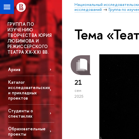
Национальный исследовательски
исследований
Группа по изуч
ГРУППА ПО
Тема «Теат
ИЗУЧЕНИЮ
ТВОРЧЕСТВА ЮРИЯ
ЛЮБИМОВА И
РЕЖИССЕРСКОГО
ТЕАТРА XX-XXI ВВ.
Архив
21
Каталог
исследовательских
сен
и прикладных
2025
проектов
Студенты о
спектаклях
Образовательные
проекты