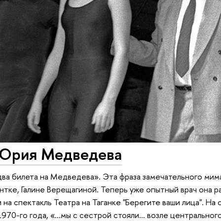
Юрия Медведева
 два билета на Медведева». Эта фраза замечательного мима
тке, Галине Верещагиной. Теперь уже опытный врач она ра
на спектакль Театра на Таганке "Берегите ваши лица". На 
1970-го года, «…мы с сестрой стояли… возле центрального