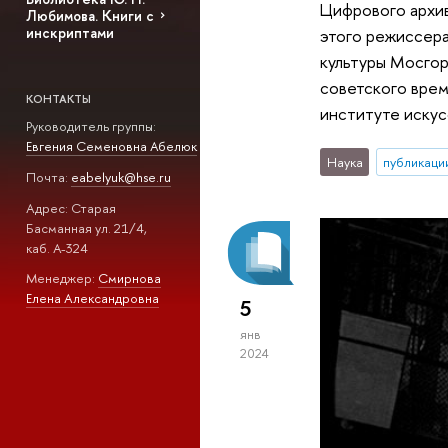
Цифрового архив
Любимова. Книги с
инскриптами
этого режиссера
культуры Мосгор
советского врем
КОНТАКТЫ
институте искус
Руководитель группы:
Евгения Семеновна Абелюк
Наука
публикаци
Почта:
eabelyuk@hse.ru
Адрес: Старая
Басманная ул. 21/4,
каб. А-324
Менеджер:
Смирнова
Елена Александровна
5
янв
2024