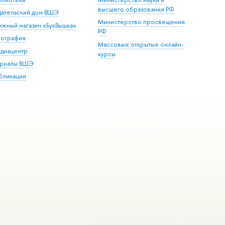
высшего образования РФ
дательский дом ВШЭ
Министерство просвещения
ижный магазин «БукВышка»
РФ
пография
Массовые открытые онлайн-
диацентр
курсы
рналы ВШЭ
бликации