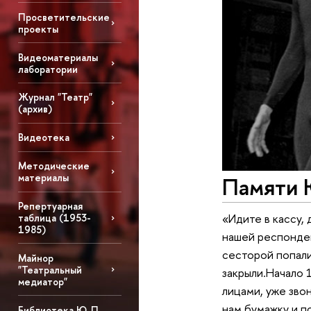
Просветительские
проекты
Видеоматериалы
лаборатории
Журнал "Театр"
(архив)
Видеотека
Методические
материалы
Памяти 
Репертуарная
«Идите в кассу,
таблица (1953-
1985)
нашей респонден
сесторой попали 
Майнор
"Театральный
закрыли.Начало 
медиатор"
лицами, уже звон
нам бумажку и п
Библиотека Ю. П.