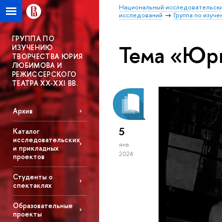
Национальный исследовательски
исследований
Группа по изуч
ГРУППА ПО
Тема «Юр
ИЗУЧЕНИЮ
ТВОРЧЕСТВА ЮРИЯ
ЛЮБИМОВА И
РЕЖИССЕРСКОГО
ТЕАТРА XX-XXI ВВ.
Архив
5
Каталог
исследовательских
янв
и прикладных
2024
проектов
Студенты о
спектаклях
Образовательные
проекты