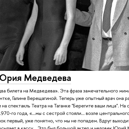
Юрия Медведева
 два билета на Медведева». Эта фраза замечательного мима
тке, Галине Верещагиной. Теперь уже опытный врач она ра
на спектакль Театра на Таганке "Берегите ваши лица". На 
1970-го года, «…мы с сестрой стояли… возле центрального
ок первый, уже понятно, что мы не попадем. Вдруг выходит
осылает в кассу… Это был большой актер и человек Юрий