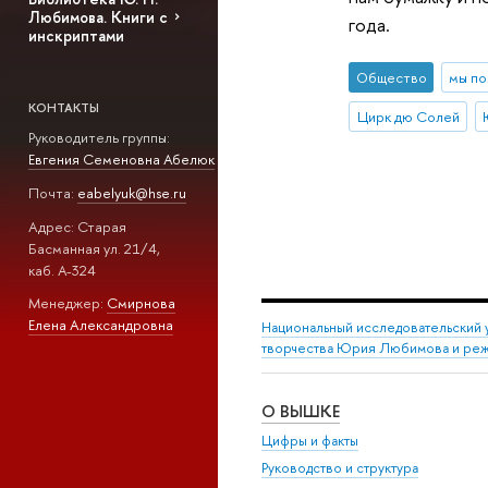
Любимова. Книги с
года.
инскриптами
Общество
мы п
КОНТАКТЫ
Цирк дю Солей
Руководитель группы:
Евгения Семеновна Абелюк
Почта:
eabelyuk@hse.ru
Адрес: Старая
Басманная ул. 21/4,
каб. А-324
Менеджер:
Смирнова
Елена Александровна
Национальный исследовательский 
творчества Юрия Любимова и режи
О ВЫШКЕ
Цифры и факты
Руководство и структура