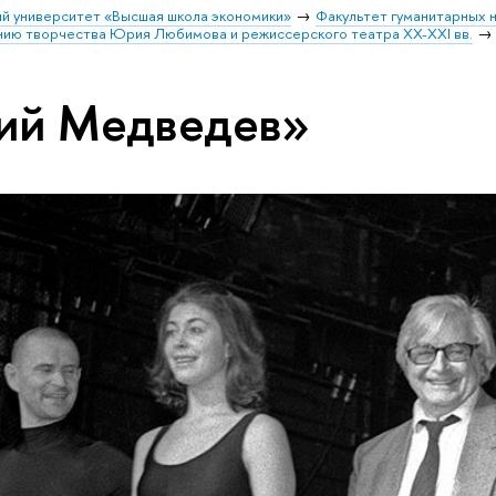
й университет «Высшая школа экономики»
Факультет гуманитарных н
ению творчества Юрия Любимова и режиссерского театра XX-XXI вв.
ий Медведев»