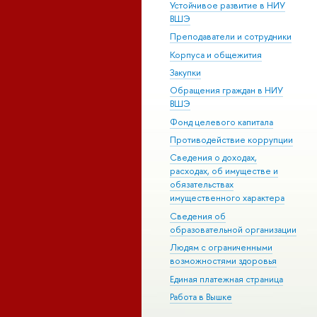
Устойчивое развитие в НИУ
ВШЭ
Преподаватели и сотрудники
Корпуса и общежития
Закупки
Обращения граждан в НИУ
ВШЭ
Фонд целевого капитала
Противодействие коррупции
Сведения о доходах,
расходах, об имуществе и
обязательствах
имущественного характера
Сведения об
образовательной организации
Людям с ограниченными
возможностями здоровья
Единая платежная страница
Работа в Вышке