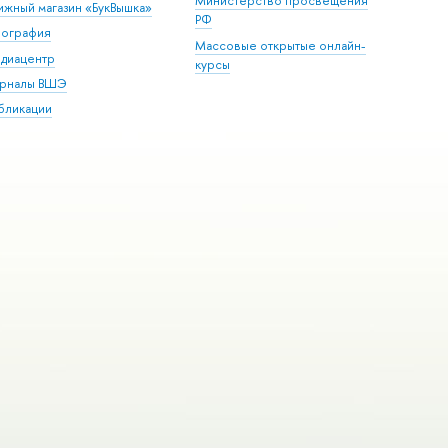
Министерство просвещения
ижный магазин «БукВышка»
РФ
пография
Массовые открытые онлайн-
диацентр
курсы
рналы ВШЭ
бликации