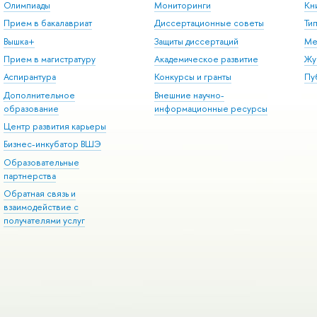
Олимпиады
Мониторинги
Кн
Прием в бакалавриат
Диссертационные советы
Ти
Вышка+
Защиты диссертаций
Ме
Прием в магистратуру
Академическое развитие
Жу
Аспирантура
Конкурсы и гранты
Пу
Дополнительное
Внешние научно-
образование
информационные ресурсы
Центр развития карьеры
Бизнес-инкубатор ВШЭ
Образовательные
партнерства
Обратная связь и
взаимодействие с
получателями услуг