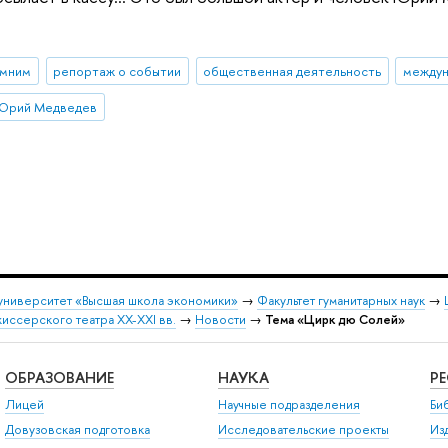
омним
репортаж о событии
общественная деятельность
междун
Юрий Медведев
университет «Высшая школа экономики»
→
Факультет гуманитарных наук
→
ссерского театра XX-XXI вв.
→
Новости
→
Тема «Цирк дю Солей»
ОБРАЗОВАНИЕ
НАУКА
Р
Лицей
Научные подразделения
Би
Довузовская подготовка
Исследовательские проекты
Из