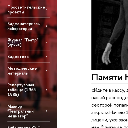
Просветительские
проекты
Видеоматериалы
лаборатории
Журнал "Театр"
(архив)
Видеотека
Методические
материалы
Памяти 
Репертуарная
«Идите в кассу,
таблица (1953-
1985)
нашей респонден
сесторой попали 
Майнор
"Театральный
закрыли.Начало 
медиатор"
лицами, уже звон
нам бумажку и п
Библиотека Ю. П.