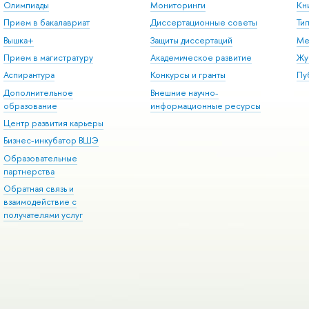
Олимпиады
Мониторинги
Кн
Прием в бакалавриат
Диссертационные советы
Ти
Вышка+
Защиты диссертаций
Ме
Прием в магистратуру
Академическое развитие
Жу
Аспирантура
Конкурсы и гранты
Пу
Дополнительное
Внешние научно-
образование
информационные ресурсы
Центр развития карьеры
Бизнес-инкубатор ВШЭ
Образовательные
партнерства
Обратная связь и
взаимодействие с
получателями услуг