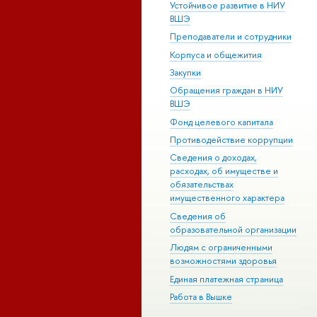
Устойчивое развитие в НИУ
ВШЭ
Преподаватели и сотрудники
Корпуса и общежития
Закупки
Обращения граждан в НИУ
ВШЭ
Фонд целевого капитала
Противодействие коррупции
Сведения о доходах,
расходах, об имуществе и
обязательствах
имущественного характера
Сведения об
образовательной организации
Людям с ограниченными
возможностями здоровья
Единая платежная страница
Работа в Вышке