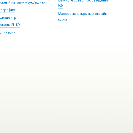
Министерство просвещения
ижный магазин «БукВышка»
РФ
пография
Массовые открытые онлайн-
диацентр
курсы
рналы ВШЭ
бликации