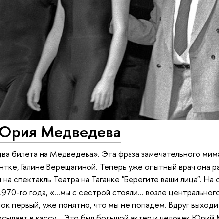
Юрия Медведева
 два билета на Медведева». Эта фраза замечательного мима
тке, Галине Верещагиной. Теперь уже опытный врач она ра
на спектакль Театра на Таганке "Берегите ваши лица". На 
1970-го года, «…мы с сестрой стояли… возле центрального
ок первый, уже понятно, что мы не попадем. Вдруг выходит
осылает в кассу… Это был большой актер и человек Юрий