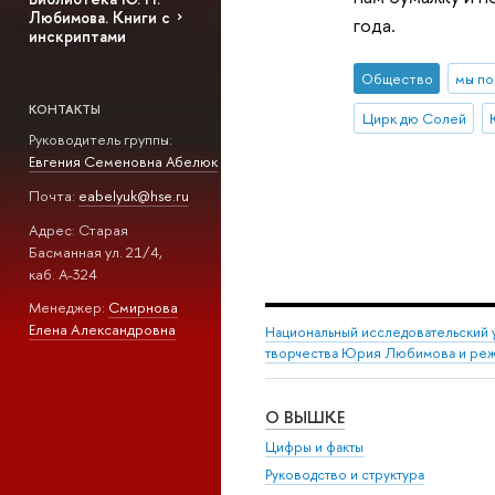
Любимова. Книги с
года.
инскриптами
Общество
мы п
КОНТАКТЫ
Цирк дю Солей
Руководитель группы:
Евгения Семеновна Абелюк
Почта:
eabelyuk@hse.ru
Адрес: Старая
Басманная ул. 21/4,
каб. А-324
Менеджер:
Смирнова
Елена Александровна
Национальный исследовательский 
творчества Юрия Любимова и режи
О ВЫШКЕ
Цифры и факты
Руководство и структура