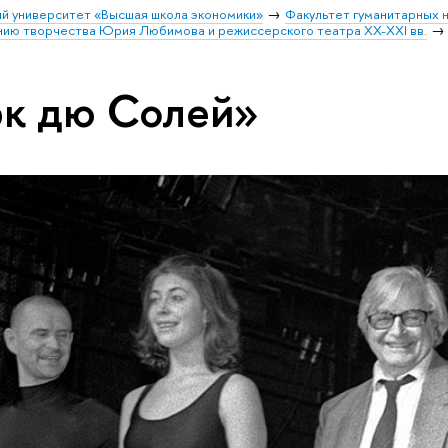
й университет «Высшая школа экономики»
Факультет гуманитарных н
ению творчества Юрия Любимова и режиссерского театра XX-XXI вв.
рк дю Солей»