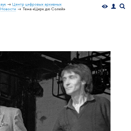
аук
Центр цифровых архивных
Новости
Тема «Цирк дю Солей»