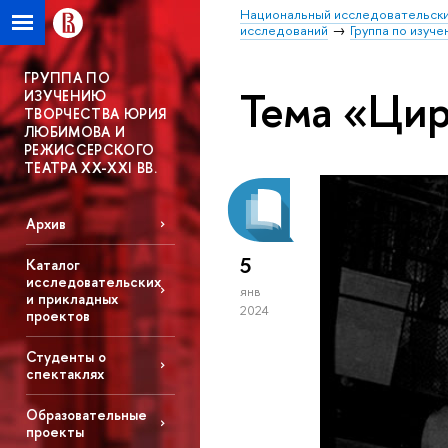
Национальный исследовательски
исследований
Группа по изуч
ГРУППА ПО
Тема «Ци
ИЗУЧЕНИЮ
ТВОРЧЕСТВА ЮРИЯ
ЛЮБИМОВА И
РЕЖИССЕРСКОГО
ТЕАТРА XX-XXI ВВ.
Архив
5
Каталог
исследовательских
янв
и прикладных
2024
проектов
Студенты о
спектаклях
Образовательные
проекты