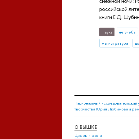
снежной ночи: Р
российской лите
книги Е.Д. Шуби
Наука
не учеба
магистратура
д
Национальный исследовательский 
творчества Юрия Любимова и режи
О ВЫШКЕ
Цифры и факты