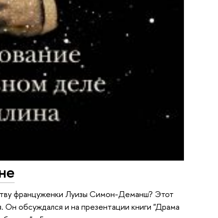
не
ийству француженки Луизы Симон-Деманш? Этот
. Он обсуждался и на презентации книги "Драма