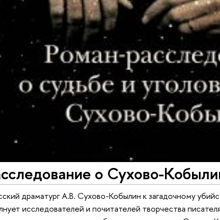
асследование о Сухово-Кобыли
сский драматург А.В. Сухово-Кобылин к загадочному уб
лнует исследователей и почитателей творчества писателя