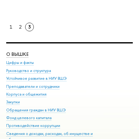
1
2
3
О ВЫШКЕ
ОБ
Цифры и факты
Ли
Руководство и структура
Дов
Устойчивое развитие в НИУ ВШЭ
Ол
Преподаватели и сотрудники
При
Корпуса и общежития
Вы
Закупки
При
Обращения граждан в НИУ ВШЭ
Ас
Фонд целевого капитала
До
Противодействие коррупции
Цен
Сведения о доходах, расходах, об имуществе и
Би