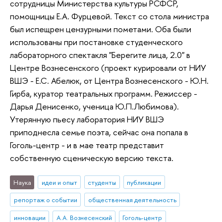
сотрудницы Министерства культуры РСФСР,
помощницы Е.А. Фурцевой. Текст со стола министра
был испещрен цензурными пометами. Оба были
использованы при постановке студенческого
лабораторного спектакля "Берегите лица, 2.0" в
Центре Вознесенского (проект курировали от НИУ
ВШЭ - Е.С. Абелюк, от Центра Вознесенского - Ю.Н.
Гирба, куратор театральных программ. Режиссер -
Дарья Денисенко, ученица Ю.П.Любимова).
Утерянную пьесу лаборатория НИУ ВШЭ
приподнесла семье поэта, сейчас она попала в
Гоголь-центр - и в мае театр представит
собственную сценическую версию текста.
Наука
идеи и опыт
студенты
публикации
репортаж о событии
общественная деятельность
инновации
А.А. Вознесенский
Гоголь-центр