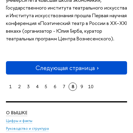
Государственного института театрального искусства
и Института искусствознания прошла Первая научная
конференция «Поэтический театр в России в ХХ–ХХI
веках» (организатор - Юлия Гирба, куратор
театральных программ Центра Вознесенского).
Следующая страница
1
2
3
4
5
6
7
8
9
10
О ВЫШКЕ
ОБ
Цифры и факты
Ли
Руководство и структура
Дов