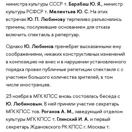
министра культуры СССР т.
Барабаш Ю. Я
., министр
культуры РСФСР т.
Мелентьев Ю. С
. На этих
встречах
Ю. П. Любимову
терпеливо разъяснялись
причины, послужившие основанием для отказа
включить спектакль в репертуар.
Однако
Ю. Любимов
пренебрег высказанными ему
соображениями, никаких конструктивных изменений
в композицию не внес и в нарушении установленного
порядка провел публичные репетиции спектакля с с
участием большого количества зрителей, в том
числе иностранцев.
23 ноября в МГК КПСС вновь состоялась беседа с
Ю. Любимовым
. В ней приняли участие секретарь
МГК КПСС тов.
Роганов
А. М
., заведующий отделом
культуры МГК КПСС т.
Глинский И. А
. и первый
секретарь Ждановского РК КПСС г. Москвы т.