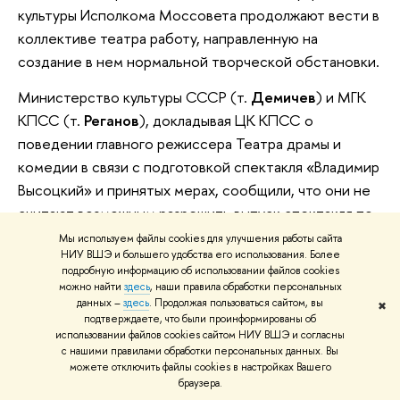
культуры Исполкома Моссовета продолжают вести в
коллективе театра работу, направленную на
создание в нем нормальной творческой обстановки.
Министерство культуры СССР (т.
Демичев
) и МГК
КПСС (т.
Реганов
), докладывая ЦК КПСС о
поведении главного режиссера Театра драмы и
комедии в связи с подготовкой спектакля «Владимир
Высоцкий» и принятых мерах, сообщили, что они не
считают возможным разрешить выпуск спектакля по
данной литературной композиции, так как она по
Мы используем файлы cookies для улучшения работы сайта
НИУ ВШЭ и большего удобства его использования. Более
своей сути антиобщественна. (Информации
подробную информацию об использовании файлов cookies
Министерства культуры СССР и МГК КПСС
можно найти
здесь
, наши правила обработки персональных
прилагаются.)
данных –
здесь
. Продолжая пользоваться сайтом, вы
✖
подтверждаете, что были проинформированы об
использовании файлов cookies сайтом НИУ ВШЭ и согласны
Министерству культуры СССР и отделу культуры ЦК
с нашими правилами обработки персональных данных. Вы
КПСС поручено сообщить авторам о результатах
можете отключить файлы cookies в настройках Вашего
браузера.
рассмотрения их писем.