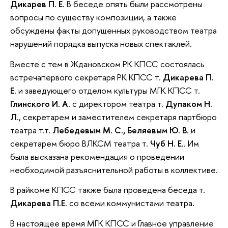
Дикарев П. Е
. В беседе опять были рассмотрены
вопросы по существу композиции, а также
обсуждены факты допущенных руководством театра
нарушений порядка выпуска новых спектаклей.
Вместе с тем в Ждановском РК КПСС состоялась
встречапервого секретаря РК КПСС т.
Дикарева П.
Е
. и заведующего отделом культуры МГК КПСС т.
Глинского И. А
. с директором театра т.
Дупаком Н.
Л
., секретарем и заместителем секретаря партбюро
театра т.т.
Лебедевым М. С., Беляевым Ю. В
. и
секретарем бюро ВЛКСМ театра т.
Чуб Н. Е
.. Им
была высказана рекомендация о проведении
необходимой разъяснительной работы в коллективе.
В райкоме КПСС также была проведена беседа т.
Дикарева П.Е
. со всеми коммунистами театра.
В настоящее время МГК КПСС и Главное управление