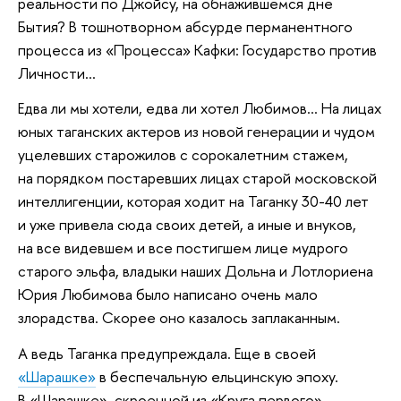
реальности по Джойсу, на обнажившемся дне
Бытия? В тошнотворном абсурде перманентного
процесса из «Процесса» Кафки: Государство против
Личности…
Едва ли мы хотели, едва ли хотел Любимов… На лицах
юных таганских актеров из новой генерации и чудом
уцелевших старожилов с сорокалетним стажем,
на порядком постаревших лицах старой московской
интеллигенции, которая ходит на Таганку 30-40 лет
и уже привела сюда своих детей, а иные и внуков,
на все видевшем и все постигшем лице мудрого
старого эльфа, владыки наших Дольна и Лотлориена
Юрия Любимова было написано очень мало
злорадства. Скорее оно казалось заплаканным.
А ведь Таганка предупреждала. Еще в своей
«Шарашке»
в беспечальную ельцинскую эпоху.
В «Шарашке», скроенной из «Круга первого»