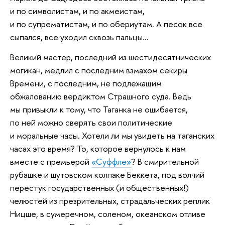
и по символистам, и по акмеистам,
и по супрематистам, и по обериутам. А песок все
сыпался, все уходил сквозь пальцы…
Великий мастер, последний из шестидесятнических
могикан, медлил с последним взмахом секиры
Времени, с последним, не подлежащим
обжалованию вердиктом Страшного суда. Ведь
мы привыкли к тому, что Таганка не ошибается,
по ней можно сверять свои политические
и моральные часы. Хотели ли мы увидеть на таганских
часах это время? То, которое вернулось к нам
вместе с премьерой
«Суффле»
? В смирительной
рубашке и шутовском колпаке Беккета, под волчий
перестук государственных (и общественных!)
челюстей из презрительных, страдальческих реплик
Ницше, в сумеречном, соленом, океанском отливе