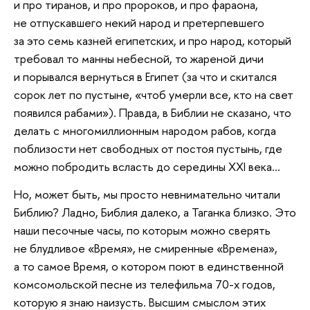
и про тиранов, и про пророков, и про фараона,
не отпускавшего некий народ и претерпевшего
за это семь казней египетских, и про народ, который
требовал то манны небесной, то жареной дичи
и порывался вернуться в Египет (за что и скитался
сорок лет по пустыне, «чтоб умерли все, кто на свет
появился рабами»). Правда, в Библии не сказано, что
делать с многомиллионным народом рабов, когда
поблизости нет свободных от постоя пустынь, где
можно побродить всласть до середины XXI века…
Но, может быть, мы просто невнимательно читали
Библию? Ладно, Библия далеко, а Таганка близко. Это
наши песочные часы, по которым можно сверять
не блудливое «Время», не смиренные «Времена»,
а то самое Время, о котором поют в единственной
комсомольской песне из телефильма 70-х годов,
которую я знаю наизусть. Высшим смыслом этих