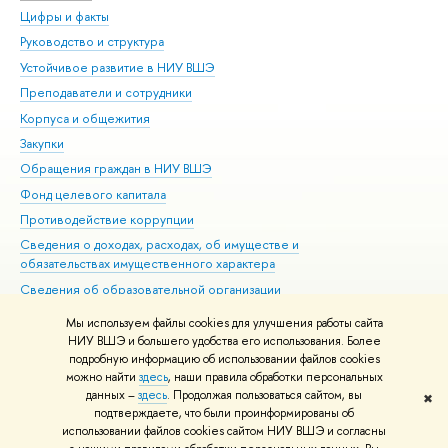
Цифры и факты
Ли
Руководство и структура
Дов
Устойчивое развитие в НИУ ВШЭ
Ол
Преподаватели и сотрудники
При
Корпуса и общежития
Вы
Закупки
При
Обращения граждан в НИУ ВШЭ
Ас
Фонд целевого капитала
До
Противодействие коррупции
Цен
Сведения о доходах, расходах, об имуществе и
Би
обязательствах имущественного характера
Об
Сведения об образовательной организации
Обр
Людям с ограниченными возможностями здоровья
Мы используем файлы cookies для улучшения работы сайта
Единая платежная страница
НИУ ВШЭ и большего удобства его использования. Более
подробную информацию об использовании файлов cookies
Работа в Вышке
можно найти
здесь
, наши правила обработки персональных
данных –
здесь
. Продолжая пользоваться сайтом, вы
✖
Редактору
подтверждаете, что были проинформированы об
© НИУ ВШЭ 1993–2026
Адреса и контакты
Условия использования
использовании файлов cookies сайтом НИУ ВШЭ и согласны