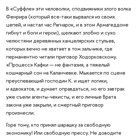
В «Суффле» эти человолки, сподвижники злого волка
Фенрира (который все-таки вырвался из своих
цепей, и настал час Рагнарок, и в этом Армагеддоне
гибнут и боги и герои), щелкают злобно и сухо
челюстями деревянных канцелярских стульев,
которых вечно не хватает в том зальчике, где
перманентно читали приговор Ходорковскому.
«Процесс» Кафки — не фантазия, а тяжелый
кошмарный сон на Каланчевке. Мыкается по сцене
преуспевающий господин К. и ищет логики,
и адвокатов, и думает оправдаться, но его завтрак
уже съели агенты-чекисты, и его личные Врата
закона уже закрыли, и смертный приговор
произнесли.
Горе тому, кто принял шарашку за свободную
экономику! Или свободную прессу. Не доводите