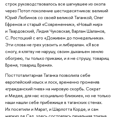
строк руководствовалось все шагнувшее из окопа
через Потоп поколение шестидесятников: великий
Юрий Любимов со своей великой Таганкой, Олег
Ефремов и старый «Современник», «Новый мир»
и Твардовский, Лидия Чуковская, Варлам Шаламов,
С. Ростоцкий с его «Доживем до понедельника».
Эти слова не грех усвоить и либералам. «Я все
смогу, я клятву не нарушу, своим дыханьем землю
обогрею, ты только прикажи, и я не струшу, товарищ
Время, товарищ Время».
Посттоталитарная Таганка позволила себе
европейский изыск и лоск, временно променяв
«гражданский гнев» на мировую скорбь. Сократ
и Медея, для нас «социально близкие», но не только
наши нашли себе прибежище в таганских стенах.
Их посетили и Марат, и Шарлотта Корде, и сам
маркиз де Сад, здесь состоялась печальная тризна