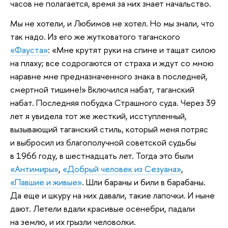
часов не полагается, время за них знает начальство.
Мы не хотели, и Любимов не хотел. Но мы знали, что
так надо. Из его же жутковатого таганского
«Фауста»
: «Мне крутят руки на спине и тащат силою
на плаху; все содрогаются от страха и ждут со мною
наравне мне предназначенного знака в последней,
смертной тишине!» Включился набат, таганский
набат. Последняя побудка Страшного суда. Через 39
лет я увидела тот же жесткий, исступленный,
вызывающий таганский стиль, который меня потряс
и выбросил из благополучной советской судьбы
в 1966 году, в шестнадцать лет. Тогда это были
«Антимиры»
,
«Добрый человек из Сезуана»
,
«Павшие и живые»
. Шли бараны и били в барабаны.
Да еще и шкуру на них давали, такие лапочки. И ныне
дают. Летели вдали красивые осенебри, падали
на землю, и их грызли человолки.