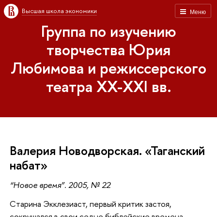
Высшая школа экономики
Меню
Группа по изучению
творчества Юрия
Любимова и режиссерского
театра XX-XXI вв.
Валерия Новодворская. «Таганский
набат»
“Новое время”. 2005, № 22
Cтарина Экклезиаст, первый критик застоя,
сокрушался в свои седые библейские времена