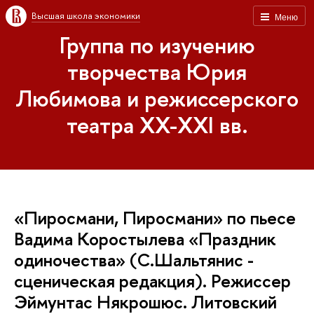
Высшая школа экономики
Меню
Группа по изучению
творчества Юрия
Любимова и режиссерского
театра XX-XXI вв.
«Пиросмани, Пиросмани» по пьесе
Вадима Коростылева «Праздник
одиночества» (С.Шальтянис -
сценическая редакция). Режиссер
Эймунтас Някрошюс. Литовский