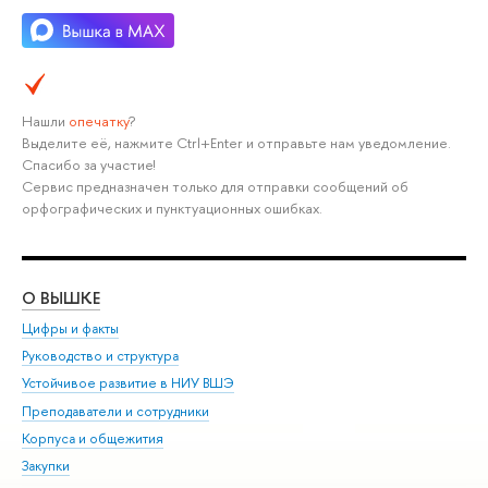
Нашли
опечатку
?
Выделите её, нажмите Ctrl+Enter и отправьте нам уведомление.
Спасибо за участие!
Сервис предназначен только для отправки сообщений об
орфографических и пунктуационных ошибках.
О ВЫШКЕ
ОБ
Цифры и факты
Ли
Руководство и структура
Дов
Устойчивое развитие в НИУ ВШЭ
Ол
Преподаватели и сотрудники
При
Корпуса и общежития
Вы
Закупки
При