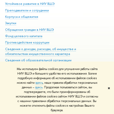
Устойчивое развитие в НИУ ВШЭ
Ол
Преподаватели и сотрудники
При
Корпуса и общежития
Вы
Закупки
При
Обращения граждан в НИУ ВШЭ
Ас
Фонд целевого капитала
До
Противодействие коррупции
Цен
Сведения о доходах, расходах, об имуществе и
Би
обязательствах имущественного характера
Об
Сведения об образовательной организации
Обр
Людям с ограниченными возможностями здоровья
Мы используем файлы cookies для улучшения работы сайта
Единая платежная страница
НИУ ВШЭ и большего удобства его использования. Более
подробную информацию об использовании файлов cookies
Работа в Вышке
можно найти
здесь
, наши правила обработки персональных
данных –
здесь
. Продолжая пользоваться сайтом, вы
✖
Редактору
подтверждаете, что были проинформированы об
© НИУ ВШЭ 1993–2026
Адреса и контакты
Условия использования
использовании файлов cookies сайтом НИУ ВШЭ и согласны
с нашими правилами обработки персональных данных. Вы
материалов
Политика конфиденциальности
Карта сайта
можете отключить файлы cookies в настройках Вашего
Шрифты HSE Sans и HSE Slab разработаны в
Школе дизайна НИУ ВШЭ
браузера.