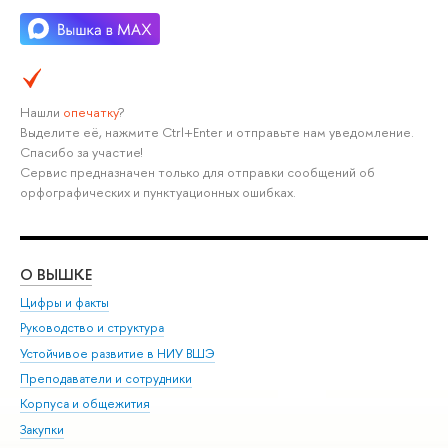
Нашли
опечатку
?
Выделите её, нажмите Ctrl+Enter и отправьте нам уведомление.
Спасибо за участие!
Сервис предназначен только для отправки сообщений об
орфографических и пунктуационных ошибках.
О ВЫШКЕ
ОБ
Цифры и факты
Ли
Руководство и структура
Дов
Устойчивое развитие в НИУ ВШЭ
Ол
Преподаватели и сотрудники
При
Корпуса и общежития
Вы
Закупки
При