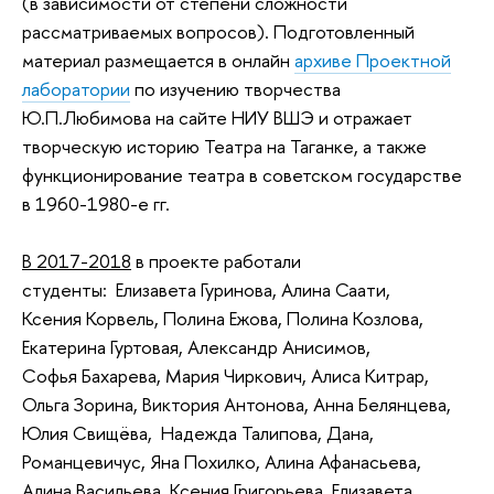
(в зависимости от степени сложности
рассматриваемых вопросов). Подготовленный
материал размещается в онлайн
архиве Проектной
лаборатории
по изучению творчества
Ю.П.Любимова на сайте НИУ ВШЭ и отражает
творческую историю Театра на Таганке, а также
функционирование театра в советском государстве
в 1960-1980-е гг.
В 2017-2018
в проекте работали
студенты: Елизавета Гуринова, Алина Саати,
Ксения Корвель, Полина Ежова, Полина Козлова,
Екатерина Гуртовая, Александр Анисимов,
Софья Бахарева, Мария Чиркович, Алиса Китрар,
Ольга Зорина, Виктория Антонова, Анна Белянцева,
Юлия Свищёва, Надежда Талипова, Дана,
Романцевичус, Яна Похилко, Алина Афанасьева,
Алина Васильева, Ксения Григорьева, Елизавета