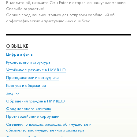
Выделите её, нажмите Ctrl+Enter и отправьте нам уведомление.
Спасибо за участие!
Сервис предназначен только для отправки сообщений об
орфографических и пунктуационных ошибках.
О ВЫШКЕ
ОБ
Цифры и факты
Ли
Руководство и структура
Дов
Устойчивое развитие в НИУ ВШЭ
Ол
Преподаватели и сотрудники
При
Корпуса и общежития
Вы
Закупки
При
Обращения граждан в НИУ ВШЭ
Ас
Фонд целевого капитала
До
Противодействие коррупции
Цен
Сведения о доходах, расходах, об имуществе и
Би
обязательствах имущественного характера
Об