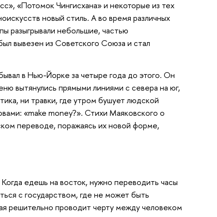
сс», «Потомок Чингисхана» и некоторые из тех
оискусств новый стиль. А во время различных
пы разыгрывали небольшие, частью
был вывезен из Советского Союза и стал
ывал в Нью-Йорке за четыре года до этого. Он
еню вытянулись прямыми линиями с севера на юг,
стика, ни травки, где утром бушует людской
словами: «make money?». Стихи Маяковского о
ском переводе, поражаясь их новой форме,
. Когда едешь на восток, нужно переводить часы
ться с государством, где не может быть
рая решительно проводит черту между человеком