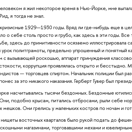
еловеком я жил некоторое время в Нью-Йорке, мне выпала
ид, я тогда не знал.
 кризисные 1929—1930 годы. Вряд ли где-нибудь еще в ц
о о себе столь просто и грубо, как здесь в эти годы. Все 
ьбе, здесь до примитивности осязаемо иллюстрировала с
й урок политграмоты, предельно упрошенный и понятный к
м с вызывающей роскошью, аппарат принуждения классов
токости, коррупция проявлялась открыто и бесстыдно. Мэ
андистов — торговцев спиртом. Начальник полиции был ра
 понес за это никакого наказания. Герберт Гувер был през
рке насчитывались тысячи бездомных. Бездомные ютились
 Они, подобно крысам, питались отбросами, рыли себе нор
х мешков. Они грелись у маленьких костров по ночам и го
 нищеты восточных кварталов было рукой подать до феше
оскошными магазинами, торговавшими мехами и ювелирным