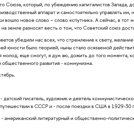
о Союза, который, по убеждению капиталистов Запада, д
изводственный аппарат и самостоятельно управлять им, н
ки вошло новое слово – слово «спутник». А сейчас, в тот м
на земле разносят весть о том, что Советский союз дост
етов убедили нас всех, что стремление к свету, желание
моей юности было теорией, ныны стало осязаемой действи
ня молод, еще смогут, я дум аю, дожить до того момента, 
 общественного развития - коммунизма.
тябрь.
 - датский писатель, художник и деятель коммунистическ
путешествии в СССР и - после поездки в США в 1929-30 гг
" - американский литературный и общественно-политическ