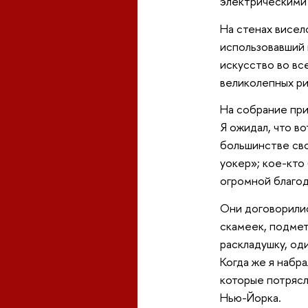
электрическими 
На стенах висело
использовавший 
искусство во вс
великолепных ри
На собрание при
Я ожидал, что в
большинстве сво
уокер»; кое-кто
огромной благо
Они договорилис
скамеек, подмет
раскладушку, од
Когда же я набр
которые потрясл
Нью-Йорка.