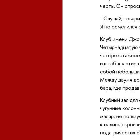
честь. Он спроси
- Слушай, товар
Я не осмелился 
Клуб имени Джон
Четырнадцатую у
четырехэтажное 
и штаб-квартира
собой небольшие
Между двумя дом
бара, где продав
Клубный зал для
чугунные колонн
маляр, не польз
казались окрова
подагрических с