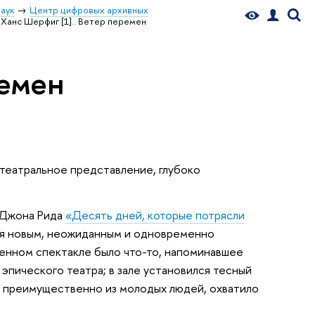
аук
Центр цифровых архивных
Ханс Шерфиг [1].. Ветер перемен
ремен
л театральное представление, глубоко
ж Джона Рида
«Десять дней, которые потрясли
ня новым, неожиданным и одновременно
енном спектакле было что-то, напоминавшее
эпического театра; в зале установился тесный
— преимущественно из молодых людей, охватило