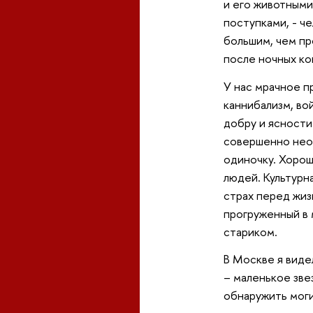
и его животными
поступками, - ч
большим, чем пр
после ночных ко
У нас мрачное п
каннибализм, во
добру и ясности
совершенно необ
одиночку. Хорош
людей. Культурн
страх перед жиз
прогруженный в 
стариком.
В Москве я виде
– маленькое зве
обнаружить моги