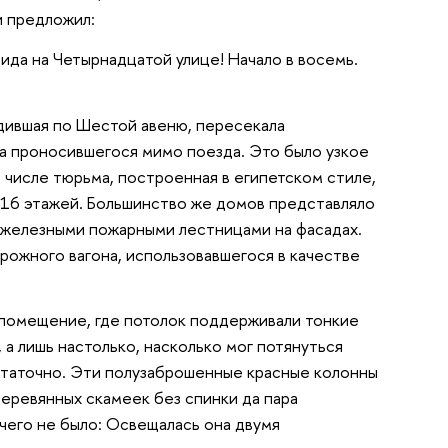
 и предложил:
ида на Четырнадцатой улице! Начало в восемь.
одившая по Шестой авеню, пересекала
та проносившегося мимо поезда. Это было узкое
 числе тюрьма, построенная в египетском стиле,
 16 этажей. Большинство же домов представляло
и железными пожарными лестницами на фасадах.
ожного вагона, использовавшегося в качестве
 помещение, где потолок поддерживали тонкие
 а лишь настолько, насколько мог потянуться
остаточно. Эти полузаброшенные красные колонны
еревянных скамеек без спинки да пара
чего не было: Освещалась она двумя