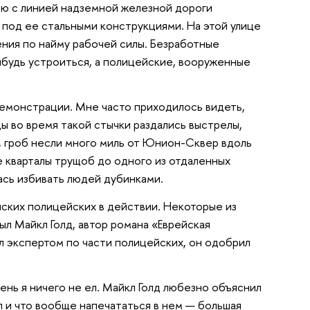
ню с линией надземной железной дороги
под ее стальными конструкциями. На этой улице
ния по найму рабочей силы. Безработные
ибудь устроиться, а полицейские, вооруженные
емонстрации. Мне часто приходилось видеть,
ы во время такой стычки раздались выстрелы,
и, гроб несли много миль от Юнион-Сквер вдоль
 кварталы трущоб до одного из отдаленных
ась избивать людей дубинками.
анских полицейских в действии. Некоторые из
ыл Майкл Голд, автор романа «Еврейская
ыл экспертом по части полицейских, он одобрил
день я ничего не ел. Майкл Голд любезно объяснил
л и что вообще напечататься в нем — большая