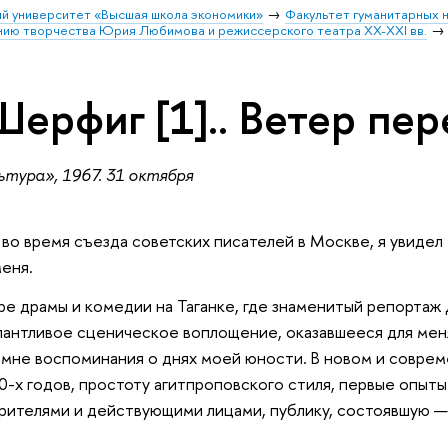
й университет «Высшая школа экономики»
Факультет гуманитарных н
ению творчества Юрия Любимова и режиссерского театра XX-XXI вв.
Шерфиг [1].. Ветер пе
тура», 1967. 31 октября
а во время съезда советских писателей в Москве, я увиде
еня.
ре драмы и комедии на Таганке, где знаменитый репорта
лантливое сценическое воплощение, оказавшееся для ме
мне воспоминания о днях моей юности. В новом и соврем
-х годов, простоту агитпроповского стиля, первые опыты 
рителями и действующими лицами, публику, состоявшую 