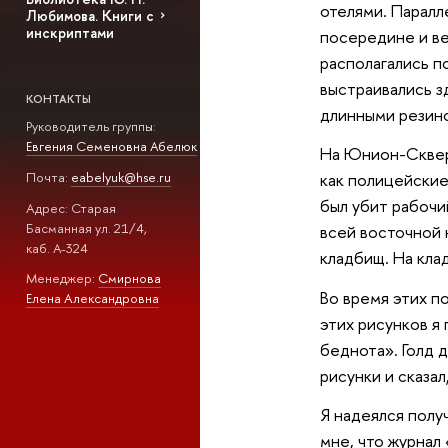
отелями. Паралл
Любимова. Книги с
инскриптами
посередине и ве
располагались п
выстраивались з
КОНТАКТЫ
длинными резино
Руководитель группы:
Евгения Семеновна Абелюк
На Юнион-Сквер 
Почта:
eabelyuk@hse.ru
как полицейские
был убит рабочи
Адрес: Старая
Басманная ул. 21/4,
всей восточной 
каб. А-324
кладбищ. На кла
Менеджер:
Смирнова
Во время этих п
Елена Александровна
этих рисунков я
беднота». Голд 
рисунки и сказал
Я надеялся получ
мне, что журнал