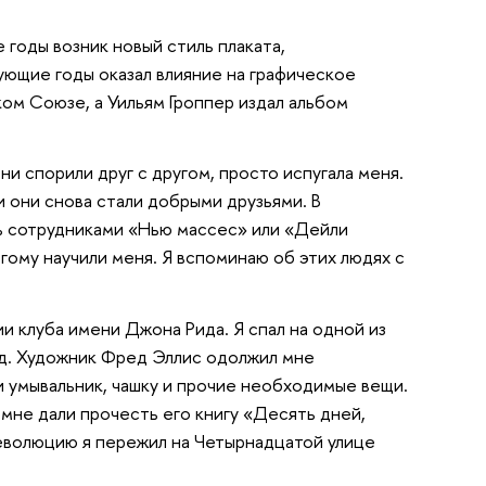
 годы возник новый стиль плаката,
ующие годы оказал влияние на графическое
ком Союзе, а Уильям Гроппер издал альбом
ни спорили друг с другом, просто испугала меня.
и они снова стали добрыми друзьями. В
сь сотрудниками «Нью массес» или «Дейли
огому научили меня. Я вспоминаю об этих людях с
и клуба имени Джона Рида. Я спал на одной из
од. Художник Фред Эллис одолжил мне
и умывальник, чашку и прочие необходимые вещи.
 мне дали прочесть его книгу «Десять дней,
Революцию я пережил на Четырнадцатой улице