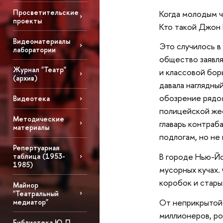
Просветительские
Когда молодым ч
проекты
Кто такой Джон Р
Видеоматериалы
Это случилось в
лаборатории
общество заявлял
Журнал "Театр"
и классовой бор
(архив)
давала наглядны
обозрение рядо
Видеотека
полицейской жес
Методические
главарь контраб
материалы
подлогам, но не
Репертуарная
В городе Нью-Йо
таблица (1953-
1985)
мусорных кучах.
коробок и стары
Майнор
"Театральный
От неприкрытой
медиатор"
миллионеров, р
Библиотека Ю. П.