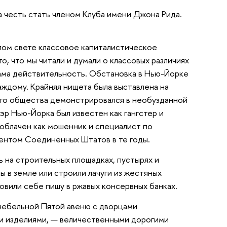
 честь стать членом Клуба имени Джона Рида.
елом свете классовое капиталистическое
то, что мы читали и думали о классовых различиях
ама действительность. Обстановка в Нью-Йорке
аждому. Крайняя нищета была выставлена на
ого общества демонстрировался в необузданной
р Нью-Йорка был известен как гангстер и
зоблачен как мошенник и специалист по
идентом Соединенных Штатов в те годы.
 на строительных площадках, пустырях и
ы в земле или строили лачуги из жестяных
товили себе пишу в ржавых консервных банках.
небельной Пятой авеню с дворцами
и изделиями, — величественными дорогими