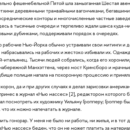
ельно фешенебельной Пятой шла замызганная Шестая аве
тхими деревянными трамвайными вагончиками, бегавшими 
осреднические конторы и многочисленные частные заведе
десь в тысячные очереди и терпеливо ждали шанса куда-н
выми дубинками, поддерживали порядок в очередях.
рабочие Нью-Йорка обычно устраивали свои митинги и д
 набрасывались на рабочих и жестоко избивали их. Однажд
й-итальянец. Тысячи людей собрались, когда его хоронил
набережной Манхэттена, через мост Куинсборо и мрачные
дбище полиция напала на похоронную процессию и принял
охорон, да и при других случаях я делал зарисовки америк
 принес в журнал «Нью массес» [2], редактором которого б
дал посмотреть их художнику Уильяму Гропперу; Гроппер б
, что их можно напечатать в журнале.
ить гонорар. У меня не было ни работы, ни жилья, и в тот 
 «Нью массес» беден, что он не может платить за материа