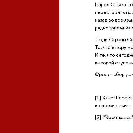
Народ Советског
перестроить про
назад во все язы
радиоприемники 
Люди Страны Сов
То, что в пору 
И те, что сегод
высокой ступени
Фреденсборг, ок
[1] Ханс Шерфиг
воспоминания о 
[2] "New masses