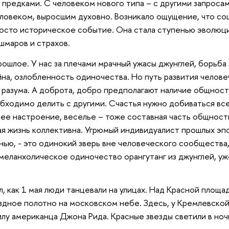
 предками. С человеком нового типа – с другими запроса
еловеком, выросшим духовно. Возникало ощущение, что со
осто историческое событие. Она стала ступенью эволюци
шмаров и страхов.
рошлое. У нас за плечами мрачный ужасы джунглей, борьба
йна, озлобленность одиночества. Но путь развития челове
 разума. А доброта, добро предполагают наличие общности
ходимо делить с другими. Счастья нужно добиваться все
ее настроение, веселье – тоже составная часть общности.
ая жизнь коллективна. Угрюмый индивидуалист прошлых эп
нью, - это одинокий зверь вне человеческого сообщества,
меланхолическое одиночество орангутанг из джунглей, уж
л, как 1 мая люди танцевали на улицах. Над Красной площ
здное полотно на московском небе. Здесь, у Кремлевской
лу американца Джона Рида. Красные звезды светили в ночи