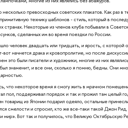
лампочками, многие из них являлись без абажуров.
 несколько превосходных советских плакатов. Как раз в те
примитивную технику шаблонов - стиль, который в послед
ех странах. Некоторые из членов клуба побывали в Советс
сунков, сделанных им во время поездки по России.
шло человек двадцать или тридцать, и ярость, с которой о
от-вот начнется драка и кровопролитие, но после дискусси
ем это были писатели и художники, многие из них являли
 был знаменит, и все они, сколько я помню, бедны. Они мн
дарностью.
ь, что некоторое время я смогу жить в мрачном помещени
ал пол, поддерживал порядок и так и прожил там целый г
ин товарищ из Японии подарил одеяло, остальные принесл
ался смелости и спросил, кто же все-таки такой Джон Рид,
и мир». Вот так и получилось, что Великую Октябрьскую 