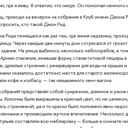
л, где я живу. Я ответил, что нигде. Он помолчал немного
ищ, приходи-ка вечером на собрание в Клуб имени Джона Р
спросить, кто такой Джон Рид.
а Рида помещался как раз там, где линия надземки, прох
лицу. Через каждые две минуты дом сотрясался от грохо
здание. На улице выбилось несколько небоскребов, в том
 Армии спасения, имевшая форму сталактитовой пещеры в
, дряхлые строения с резервуарами для воды на крышах 
ами оказалось достаточно места для старого железнодор
али кофе и колбасу, — так называемого ленч-вагона.
 собраний представлял собой сумрачное, длинное и узкое
ы. Колонны были выкрашены в красный цвет, но не целиком,
уясь стремянкой, да и то краски было положено явно нед
вленными и производили жуткое впечатление. Несколько д
тульев составляли всю меблировку — больше в комнате ни