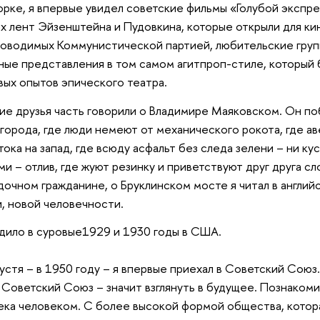
орке, я впервые увидел советские фильмы «Голубой экспре
х лент Эйзенштейна и Пудовкина, которые открыли для кин
оводимых Коммунистической партией, любительские груп
ые представления в том самом агитпроп-стиле, который 
ых опытов эпического театра.
е друзья часть говорили о Владимире Маяковском. Он поб
 города, где люди немеют от механического рокота, где ав
тока на запад, где всюду асфальт без следа зелени – ни ку
ами – отлив, где жуют резинку и приветствуют друг друга 
дочном гражданине, о Бруклинском мосте я читал в англий
, новой человечности.
дило в суровые1929 и 1930 годы в США.
устя – в 1950 году – я впервые приехал в Советский Союз
 Советский Союз – значит взглянуть в будущее. Познакоми
ека человеком. С более высокой формой общества, кото