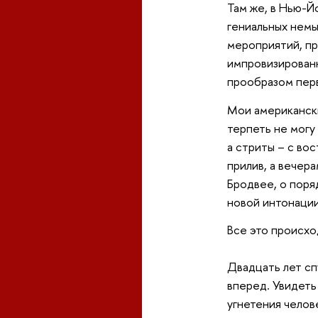
Там же, в Нью-Й
гениальных немы
мероприятий, пр
импровизированн
прообразом перв
Мои американски
терпеть не могу
а стриты – с вос
прилив, а вечер
Бродвее, о поря
новой интонации
Все это происхо
Двадцать лет сп
вперед. Увидеть
угнетения челов