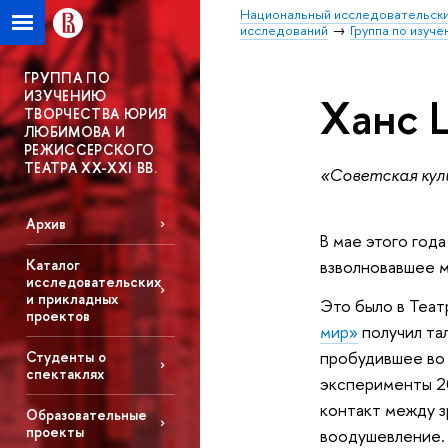
Национальный исследовательски
исследований
Группа по изуч
ГРУППА ПО
ИЗУЧЕНИЮ
Ханс 
ТВОРЧЕСТВА ЮРИЯ
ЛЮБИМОВА И
РЕЖИССЕРСКОГО
ТЕАТРА XX-XXI ВВ.
«Советская куль
Архив
В мае этого год
взволновавшее м
Каталог
исследовательских
и прикладных
Это было в Теат
проектов
мир»
получил та
пробудившее во 
Студенты о
спектаклях
эксперименты 20
контакт между з
Образовательные
проекты
воодушевление.