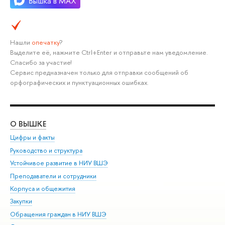
Нашли
опечатку
?
Выделите её, нажмите Ctrl+Enter и отправьте нам уведомление.
Спасибо за участие!
Сервис предназначен только для отправки сообщений об
орфографических и пунктуационных ошибках.
О ВЫШКЕ
ОБ
Цифры и факты
Ли
Руководство и структура
Дов
Устойчивое развитие в НИУ ВШЭ
Ол
Преподаватели и сотрудники
При
Корпуса и общежития
Вы
Закупки
При
Обращения граждан в НИУ ВШЭ
Ас