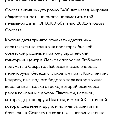
Сократ выпил цикуту ровно 2400 лет назад. Мировая
общественность не смогла не заметить этой
печальной даты: ЮНЕСКО объявило 2001-й годом
Сократа.
Круглые даты принято отмечать «датскими»
спектаклями не только на просторах бывшей
советской родины, и поэтому Европейский
культурный центр в Дельфах попросил Любимова
подумать о Сократе. Любимов в свою очередь
перепоручил беседы с Сократом поэту Константину
Кедрову, и из-под его бодрого пера вскоре вышла
веселенькая пьеска о греке, который ехал через
реку в компании с другом Платоном, истиной,
которая дороже друга Платона, и женой Ксантиппой,
которая дешевле и друга, и истины («Ксантиппы
бояться – к Сократу не ходить», – непринужденно