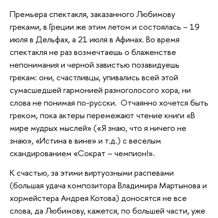
Премьера спектакля, заказанного Любимову
греками, в Греции же этим летом и состоялась – 19
июля в Дельфах, а 21 июля в Афинах. Во время
спектакля не раз возмечтаешь о блаженстве
непонимания и черной завистью позавидуешь
грекам: они, счастливцы, упивались всей этой
сумасшедшей гармонией разноголосого хора, ни
слова не понимая по-русски. Отчаянно хочется быть
греком, пока актеры перемежают чтение книги «В
мире мудрых мыслей» («Я знаю, что я ничего не
знаю», «Истина в вине» и т.д.) с веселым
скандированием «Сократ – чемпион!».
К счастью, за этими виртуозными распевами
(большая удача композитора Владимира Мартынова и
хормейстера Андрея Котова) доносятся не все
слова, да Любимову, кажется, по большей части, уже