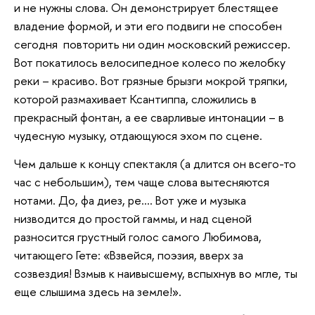
и не нужны слова. Он демонстрирует блестящее
владение формой, и эти его подвиги не способен
сегодня повторить ни один московский режиссер.
Вот покатилось велосипедное колесо по желобку
реки – красиво. Вот грязные брызги мокрой тряпки,
которой размахивает Ксантиппа, сложились в
прекрасный фонтан, а ее сварливые интонации – в
чудесную музыку, отдающуюся эхом по сцене.
Чем дальше к концу спектакля (а длится он всего-то
час с небольшим), тем чаще слова вытесняются
нотами. До, фа диез, ре…. Вот уже и музыка
низводится до простой гаммы, и над сценой
разносится грустный голос самого Любимова,
читающего Гете: «Взвейся, поэзия, вверх за
созвездия! Взмыв к наивысшему, вспыхнув во мгле, ты
еще слышима здесь на земле!».