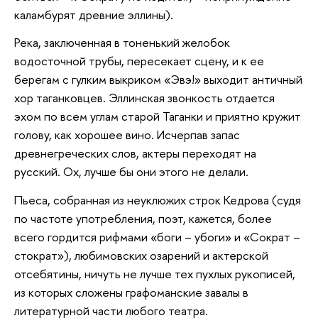
каламбурят древние эллины).
Река, заключенная в тоненький желобок
водосточной трубы, пересекает сцену, и к ее
берегам с гулким выкриком «Эвэ!» выходит античный
хор таганковцев. Эллинская звонкость отдается
эхом по всем углам старой Таганки и приятно кружит
голову, как хорошее вино. Исчерпав запас
древнегреческих слов, актеры переходят на
русский. Ох, лучше бы они этого не делали.
Пьеса, собранная из неуклюжих строк Кедрова (судя
по частоте употребления, поэт, кажется, более
всего гордится рифмами «боги – убоги» и «Сократ –
стократ»), любимовских озарений и актерской
отсебятины, ничуть не лучше тех пухлых рукописей,
из которых сложены графоманские завалы в
литературной части любого театра.