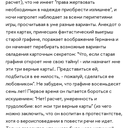
расчет), что не имеет "права жертвовать
необходимым в надежде приобрести излишнее", и
ночи напролет наблюдает за всеми перипетиями
игры, просчитывая в уме разные варианты. Анекдот о
трех картах, принесших фантастический выигрыш
старой графине, поражает воображение Германна и
он начинает перебирать возможные варианты
овладения карточным секретом: "Что, если старая
графиня откроет мне свою тайну! - или назначит мне
эти три верные карты!.. Представиться ей,
подбиться в ее милость, - пожалуй, сделаться ее
любовником". Не забудем, что графине восемьдесят
семь лет! Первое время он пытается бороться с
искушением: "Нет! расчет, умеренность и
трудолюбие: вот мои три верные карты" (из чего
можно заключить, что он воспитан в протестантстве,
хотя о вероисповедании в повести речи не идет.