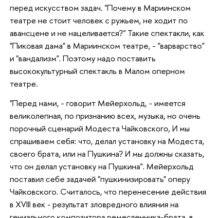
перед искусством задач. "Почему в Мариинском
театре не стоит человек с ружьем, не ходит по
авансцене и не нацеливается?" Такие спектакли, как
"Пиковая дама" в Мариинском театре, - "варварство"
и "вандализм". Поэтому надо поставить
высококультурный спектакль в Малом оперном
театре.
"Перед нами, - говорит Мейерхольд, - имеется
великолепная, по признанию всех, музыка, но очень
порочный сценарий Модеста Чайковского, И мы
спрашиваем себя: что, делал установку на Модеста,
своего брата, или на Пушкина? И мы должны сказать,
что он делал установку на Пушкина". Мейерхольд
поставил себе задачей "пушкинизировать" оперу
Чайковского. Считалось, что перенесение действия
в XVIII век - результат зловредного влияния на
гениального композитора ремесленника-брата, в