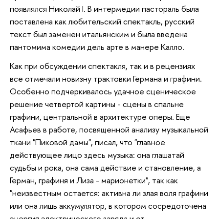
появлялся Николай I. В интермедии пастораль была
поставлена как любительский спектакль, русский
текст был заменен итальянским и была введена
пантомима комедии дель арте в манере Калло.
Как при обсуждении спектакля, так и в рецензиях
все отмечали новизну трактовки Германа и графини.
Особенно подчеркивалось удачное сценическое
решение четвертой картины - сцены в спальне
графини, центральной в архитектуре оперы. Еще
Асафьев в работе, посвященной анализу музыкальной
ткани "Пиковой дамы", писал, что "главное
действующее лицо здесь музыка: она глашатай
судьбы и рока, она сама действие и становление, а
Герман, графиня и Лиза - марионетки", так как
"неизвестным остается: активна ли злая воля графини
или она лишь аккумулятор, в котором сосредоточена
энергия электрического заряда и от