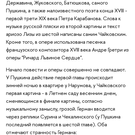
Державина, Жуковского, Батюшкова, самого
Пушкина, а также малоизвестного поэта конца XVIII -
первой трети XIX века Петра Карабанова. Слова к
музыке русской пляски из второй картины и текст
ариозо Лизы из шестой написаны самим Чайковским.
Кроме того, в опере использована песенка
французского композитора XVIII века Андре Гретри из
оперы "Ричард Львиное Сердце".
Начало повести и оперы совершенно не совпадают.
У Пушкина действие первой главы происходит
зимней ночью в квартире у Нарумова, у Чайковского
первая картина - в Летнем саду весенним днем,
сменяющимся в финале картины, согласно
музыкальному замыслу, грозой. Герман вводится
через реплики Сурина и Чекалинского (у Пушкина
последний появляется в шестой главе). Оба
отмечают странность Германа: