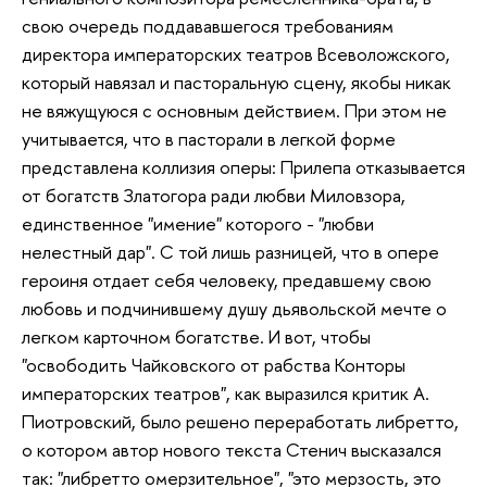
свою очередь поддававшегося требованиям
директора императорских театров Всеволожского,
который навязал и пасторальную сцену, якобы никак
не вяжущуюся с основным действием. При этом не
учитывается, что в пасторали в легкой форме
представлена коллизия оперы: Прилепа отказывается
от богатств Златогора ради любви Миловзора,
единственное "имение" которого - "любви
нелестный дар". С той лишь разницей, что в опере
героиня отдает себя человеку, предавшему свою
любовь и подчинившему душу дьявольской мечте о
легком карточном богатстве. И вот, чтобы
"освободить Чайковского от рабства Конторы
императорских театров", как выразился критик А.
Пиотровский, было решено переработать либретто,
о котором автор нового текста Стенич высказался
так: "либретто омерзительное", "это мерзость, это