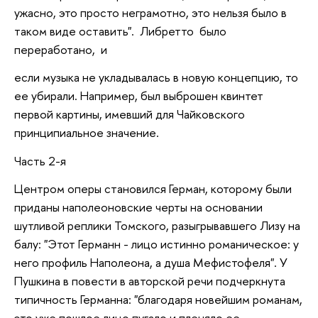
ужасно, это просто неграмотно, это нельзя было в
таком виде оставить". Либретто было
переработано, и
если музыка не укладывалась в новую концепцию, то
ее убирали. Например, был выброшен квинтет
первой картины, имевший для Чайковского
принципиальное значение.
Часть 2-я
Центром оперы становился Герман, которому были
приданы наполеоновские черты на основании
шутливой реплики Томского, разыгрывавшего Лизу на
балу: "Этот Германн - лицо истинно романическое: у
него профиль Наполеона, а душа Мефистофеля". У
Пушкина в повести в авторской речи подчеркнута
типичность Германна: "благодаря новейшим романам,
это уже пошлое лицо пугало и пленяло ее