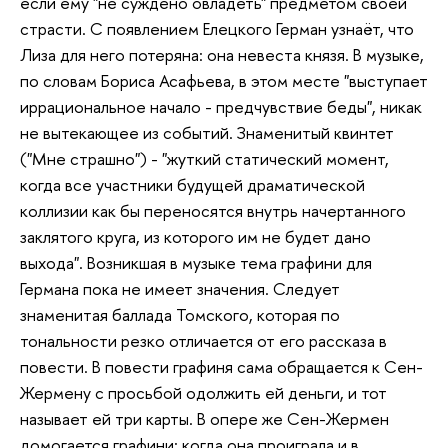
если ему "не суждено овладеть" предметом своей
страсти. С появлением Елецкого Герман узнаёт, что
Лиза для него потеряна: она невеста князя. В музыке,
по словам Бориса Асафьева, в этом месте "выступает
иррациональное начало - предчувствие беды", никак
не вытекающее из событий. Знаменитый квинтет
("Мне страшно") - "жуткий статический момент,
когда все участники будущей драматической
коллизии как бы переносятся внутрь начертанного
заклятого круга, из которого им не будет дано
выхода". Возникшая в музыке тема графини для
Германа пока не имеет значения. Следует
знаменитая баллада Томского, которая по
тональности резко отличается от его рассказа в
повести. В повести графиня сама обращается к Сен-
Жермену с просьбой одолжить ей деньги, и тот
называет ей три карты. В опере же Сен-Жермен
домогается графини: когда она проиграла и в