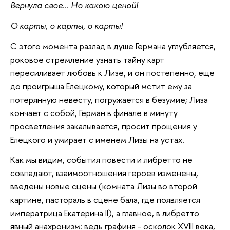
Вернула свое... Но какою ценой!
О карты, о карты, о карты!
С этого момента разлад в душе Германа углубляется,
роковое стремление узнать тайну карт
пересиливает любовь к Лизе, и он постепенно, еще
до проигрыша Елецкому, который мстит ему за
потерянную невесту, погружается в безумие; Лиза
кончает с собой, Герман в финале в минуту
просветления закалывается, просит прощения у
Елецкого и умирает с именем Лизы на устах.
Как мы видим, события повести и либретто не
совпадают, взаимоотношения героев изменены,
введены новые сцены (комната Лизы во второй
картине, пастораль в сцене бала, где появляется
императрица Екатерина II), а главное, в либретто
явный анахронизм: ведь графиня - осколок XVIII века,