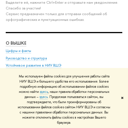
Выделите её, нажмите Ctrl+Enter и отправьте нам уведомление.
Спасибо за участие!
Сервис предназначен только для отправки сообщений об
орфографических и пунктуационных ошибках.
О ВЫШКЕ
ОБ
Цифры и факты
Ли
Руководство и структура
Дов
Устойчивое развитие в НИУ ВШЭ
Ол
Преподаватели и сотрудники
При
Мы используем файлы cookies для улучшения работы сайта
Корпуса и общежития
Вы
НИУ ВШЭ и большего удобства его использования. Более
подробную информацию об использовании файлов cookies
Закупки
При
можно найти
здесь
, наши правила обработки персональных
Обращения граждан в НИУ ВШЭ
Ас
данных –
здесь
. Продолжая пользоваться сайтом, вы
✖
Фонд целевого капитала
До
подтверждаете, что были проинформированы об
использовании файлов cookies сайтом НИУ ВШЭ и согласны
Противодействие коррупции
Цен
с нашими правилами обработки персональных данных. Вы
Сведения о доходах, расходах, об имуществе и
Би
можете отключить файлы cookies в настройках Вашего
обязательствах имущественного характера
браузера.
Об