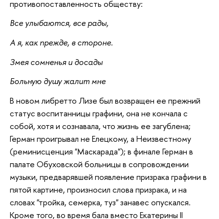
противопоставленность обществу:
Все улыбаются, все рады,
А я, как прежде, в стороне.
Змея сомненья и досады
Больную душу жалит мне
В новом либретто Лизе был возвращен ее прежний
статус воспитанницы графини, она не кончала с
собой, хотя и сознавала, что жизнь ее загублена;
Герман проигрывал не Елецкому, а Неизвестному
(реминисценция "Маскарада"); в финале Герман в
палате Обуховской больницы в сопровождении
музыки, предварявшей появление призрака графини в
пятой картине, произносил слова призрака, и на
словах "тройка, семерка, туз" занавес опускался.
Кроме того, во время бала вместо Екатерины II