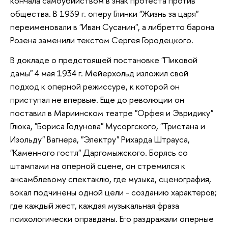
кончала самоубийством в знак протеста против
общества. В 1939 г. оперу Глинки "Жизнь за царя"
переименовали в "Иван Сусанин", а либретто барона
Розена заменили текстом Сергея Городецкого.
В докладе о предстоящей постановке "Пиковой
дамы" 4 мая 1934 г. Мейерхольд изложил свой
подход к оперной режиссуре, к которой он
приступал не впервые. Еще до революции он
поставил в Мариинском театре "Орфея и Эвридику"
Глюка, "Бориса Годунова" Мусоргского, "Тристана и
Изольду" Вагнера, "Электру" Рихарда Штрауса,
"Каменного гостя" Даргомыжского. Борясь со
штампами на оперной сцене, он стремился к
ансамблевому спектаклю, где музыка, сценография,
вокал подчинены одной цели - созданию характеров;
где каждый жест, каждая музыкальная фраза
психологически оправданы. Его раздражали оперные