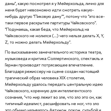
дамы", какую посмотрел я у Мейерхольда, лично для
меня будет невозможно идти смотреть какую-
нибудь другую "Пиковую даму"", потому что "это все-
таки первое раскрытие партитуры Чайковского".
"Подумаешь, какая беда, что Мейерхольд на
Чайковского не молился (...) чего нельзя делать X, Y,
Z, то можно делать Мейерхольду".
По высказыванию замечательного историка театра,
музыковеда и критика Соллертинского, спектакль и
Герман производят потрясающее впечатление.
Благодаря режиссеру на сцене создан настоящий
трагический образ человека XIX столетия,
Мейерхольду удалось передать центральную идею
Чайковского, коренную для интеллигентского
сознания, "что мир лежит во зле, что зло это он, как
типичный идеалист, расшифровать не мог, что зло
это обычно называлось фатумом, роком, судьбой и