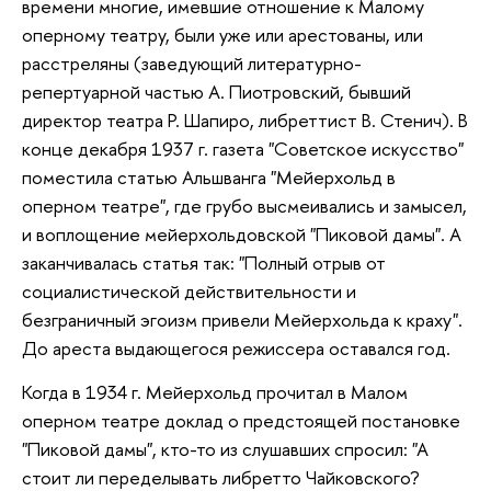
времени многие, имевшие отношение к Малому
оперному театру, были уже или арестованы, или
расстреляны (заведующий литературно-
репертуарной частью А. Пиотровский, бывший
директор театра Р. Шапиро, либреттист В. Стенич). В
конце декабря 1937 г. газета "Советское искусство"
поместила статью Альшванга "Мейерхольд в
оперном театре", где грубо высмеивались и замысел,
и воплощение мейерхольдовской "Пиковой дамы". А
заканчивалась статья так: "Полный отрыв от
социалистической действительности и
безграничный эгоизм привели Мейерхольда к краху".
До ареста выдающегося режиссера оставался год.
Когда в 1934 г. Мейерхольд прочитал в Малом
оперном театре доклад о предстоящей постановке
"Пиковой дамы", кто-то из слушавших спросил: "А
стоит ли переделывать либретто Чайковского?