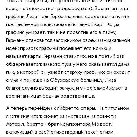
Только говорится, что у него было мало истинной
веры, но множество предрассудков). Воспитанница
графини Лиза - для Германна лишь средство на пути к
поставленной цели: овладеть тайной карт. Когда
графиня умирает, так и не посвятив его в тайну,
Германн становится заложником своей маниакальной
идеи; призрак графини посещает его ночью и
называет карты. Германн ставит их, но в третий раз
обдергивается: вместо туза у него оказывается дама
пик, в которой он узнаёт старуху-графиню; он сходит
с ума и помещен в Обуховскую больницу; Лиза
благополучно выходит замуж, и у нее самой живет в
воспитанницах бедная родственница.
А теперь перейдем к либретто оперы. На титульном
листе значится: сюжет заимствован из повести.
Автор либретто - брат композитора Модест,
включивший в свой стихотворный текст стихи