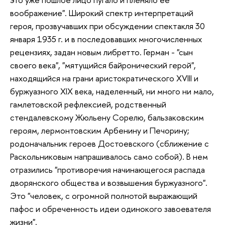
воображение". Широкий спектр интерпретаций
героя, прозвучавших при обсуждении спектакля 30
января 1935 г. и в последовавших многочисленных
рецензиях, задан новым либретто. Герман - "сын
своего века", "мятущийся байронический герой",
находящийся на грани аристократического XVIII и
буржуазного XIX века, наделенный, ни много ни мало,
гамлетовской рефлексией, родственный
стендалевскому Жюльену Сорелю, бальзаковским
героям, лермонтовским Арбенину и Печорину;
родоначальник героев Достоевского (сближение с
Раскольниковым напрашивалось само собой). В нем
отразились "противоречия начинающегося распада
дворянского общества и возвышения буржуазного".
Это "человек, с огромной полнотой выражающий
пафос и обреченность идеи одинокого завоевателя
жизни".