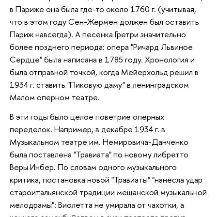
в Париже она была где-то около 1760 г. (учитывая,
что в этом году Сен-Жермен должен был оставить
Париж навсегда). А песенка Гретри значительно
более позднего периода: опера "Ричард Львиное
Сердце" была написана в 1785 году. Хронология и
была отправной точкой, когда Мейерхольд решил в
1934 г. ставить "Пиковую даму" в ленинградском
Малом оперном театре.
В эти годы было целое поветрие оперных
переделок. Например, в декабре 1934 г. в
Музыкальном театре им. Немировича-Данченко
была поставлена "Травиата" по новому либретто
Веры Инбер. По словам одного музыкального
критика, постановка новой "Травиаты" "нанесла удар
староитальянской традиции мещанской музыкальной
мелодрамы": Виолетта не умирала от чахотки, а