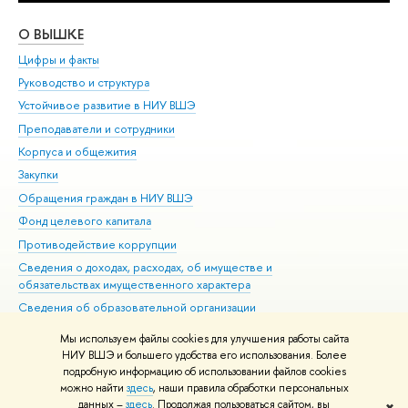
О ВЫШКЕ
ОБ
Цифры и факты
Ли
Руководство и структура
Дов
Устойчивое развитие в НИУ ВШЭ
Ол
Преподаватели и сотрудники
При
Корпуса и общежития
Вы
Закупки
При
Обращения граждан в НИУ ВШЭ
Ас
Фонд целевого капитала
До
Противодействие коррупции
Цен
Сведения о доходах, расходах, об имуществе и
Би
обязательствах имущественного характера
Об
Сведения об образовательной организации
Обр
Людям с ограниченными возможностями здоровья
Мы используем файлы cookies для улучшения работы сайта
Единая платежная страница
НИУ ВШЭ и большего удобства его использования. Более
подробную информацию об использовании файлов cookies
Работа в Вышке
можно найти
здесь
, наши правила обработки персональных
данных –
здесь
. Продолжая пользоваться сайтом, вы