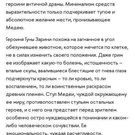
героини античной драмы. Минимализм средств
выразительности только подчеркивает тупое и
абсолютное желание мести, пронизывающее
Медею.
Героиня Гуны Зарини похожа на загнанное в угол
обезумевшее животное, которое мечется по клетке,
не в силах изменить своего положения. Даже грим
ее изображает какую-то болезнь, истощенность –
впалые скулы, ввалившиеся блестящие от гнева глаза
подчеркнуты красным – то ли кровью, то ли
воспалением, то ли воинственным раскрасом
древних племен. Стул Медеи, чуждой окружающему
ее миру, противопоставлен стульям остальных
героев, и с него она предстает перед зрителем
особенно остро нуждающейся в понимании и каком-
либо человеческом сочувствии. Ее
эмоциональность, чуждая расчетливости,