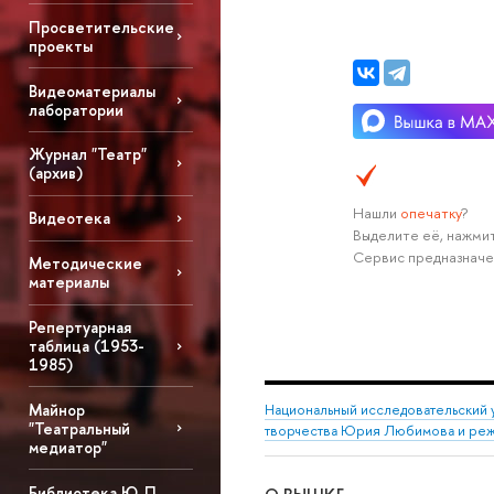
Просветительские
проекты
Видеоматериалы
лаборатории
Журнал "Театр"
(архив)
Нашли
опечатку
?
Видеотека
Выделите её, нажмит
Сервис предназначе
Методические
материалы
Репертуарная
таблица (1953-
1985)
Майнор
Национальный исследовательский 
"Театральный
творчества Юрия Любимова и режи
медиатор"
Библиотека Ю. П.