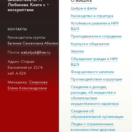
О ВЫШКЕ
Любимова. Книги с
Цифры и факты
инскриптами
Руководство и структура
Устойчивое развитие в НИУ
ВШЭ
КОНТАКТЫ
Преподаватели и сотрудники
Руководитель группы:
Евгения Семеновна Абелюк
Корпуса и общежития
Закупки
Почта:
eabelyuk@hse.ru
Обращения граждан в НИУ
Адрес: Старая
ВШЭ
Басманная ул. 21/4,
Фонд целевого капитала
каб. А-324
Противодействие коррупции
Менеджер:
Смирнова
Сведения о доходах,
Елена Александровна
расходах, об имуществе и
обязательствах
имущественного характера
Сведения об
образовательной организации
Людям с ограниченными
возможностями здоровья