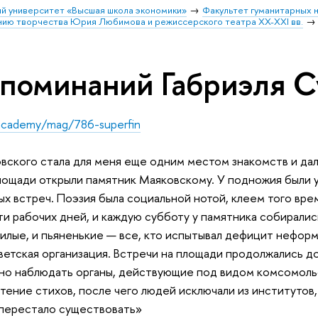
й университет «Высшая школа экономики»
Факультет гуманитарных н
ению творчества Юрия Любимова и режиссерского театра XX-XXI вв.
споминаний Габриэля 
.academy/mag/786-superfin
ского стала для меня еще одним местом знакомств и да
ощади открыли памятник Маяковскому. У подножия были у
х встреч. Поэзия была социальной нотой, клеем того врем
ти рабочих дней, и каждую субботу у памятника собиралис
илые, и пьяненькие — все, кто испытывал дефицит неформ
ветская организация. Встречи на площади продолжались до
но наблюдать органы, действующие под видом комсомоль
чтение стихов, после чего людей исключали из институтов,
 перестало существовать»