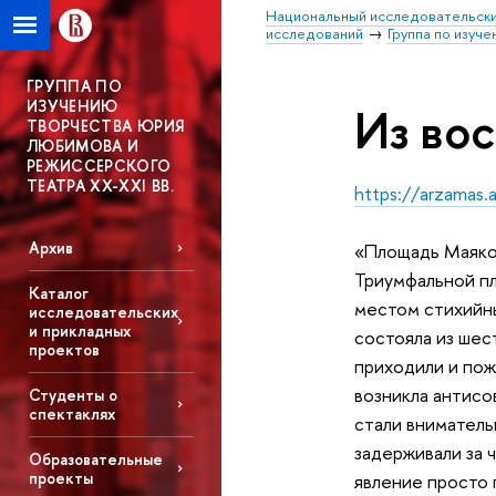
Национальный исследовательски
исследований
Группа по изуч
ГРУППА ПО
ИЗУЧЕНИЮ
Из во
ТВОРЧЕСТВА ЮРИЯ
ЛЮБИМОВА И
РЕЖИССЕРСКОГО
ТЕАТРА XX-XXI ВВ.
https://arzamas
Архив
«Площадь Маяков
Триумфальной пл
Каталог
местом стихийны
исследовательских
и прикладных
состояла из шес
проектов
приходили и пож
возникла антисо
Студенты о
спектаклях
стали вниматель
задерживали за 
Образовательные
проекты
явление просто