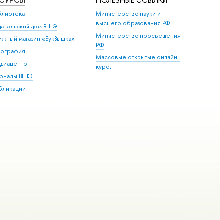
ЕСУРСЫ
ПОЛЕЗНЫЕ ССЫЛКИ
блиотека
Министерство науки и
высшего образования РФ
дательский дом ВШЭ
Министерство просвещения
ижный магазин «БукВышка»
РФ
пография
Массовые открытые онлайн-
диацентр
курсы
рналы ВШЭ
бликации