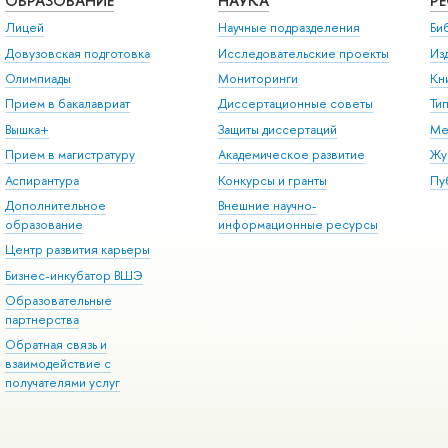
ОБРАЗОВАНИЕ
НАУКА
Р
Лицей
Научные подразделения
Би
Довузовская подготовка
Исследовательские проекты
Из
Олимпиады
Мониторинги
Кн
Прием в бакалавриат
Диссертационные советы
Ти
Вышка+
Защиты диссертаций
Ме
Прием в магистратуру
Академическое развитие
Жу
Аспирантура
Конкурсы и гранты
Пу
Дополнительное
Внешние научно-
образование
информационные ресурсы
Центр развития карьеры
Бизнес-инкубатор ВШЭ
Образовательные
партнерства
Обратная связь и
взаимодействие с
получателями услуг