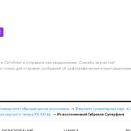
е Ctrl+Enter и отправьте нам уведомление. Спасибо за участие!
н только для отправки сообщений об орфографических и пунктуационных
университет «Высшая школа экономики»
→
Факультет гуманитарных наук
→
ссерского театра XX-XXI вв.
→
Из воспоминаний Габриэля Суперфина