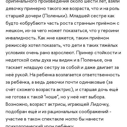
оригинального произведения около шести лет, взяли
девочку примерно такого же возраста, что и на роль
старшей дочери (Поленьки). Младшей сестре как
будто «обрубают» часть роста странным приёмом с
мешком, из-за чего может показаться, что у героини
инвалидность. Как мне кажется, таким приёмом
режиссёр хотел показать, что дети в таких тяжёлых
условиях очень рано взрослеют. Пример стойкости и
недетской силы духа мы видим и в Поленьке, она
таскает младшую сестру за собой и даже двигает за
неё рукой. На ребенка возлагается ответственность
за ребёнка, а ведь девочки почти одинаковые (за
счёт схожего возраста актрис), и старшая дочь ещё
не готова к такой "ноше", но у неё нет выбора.
Возможно, возраст актрисы, играющей Лидочку,
подобран ещё и из рациональных соображений -
участие в таком спектакле могло бы нанести
психологический урон ребёнку.