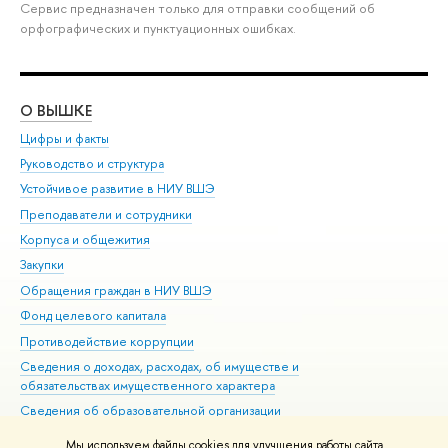
Сервис предназначен только для отправки сообщений об
орфографических и пунктуационных ошибках.
О ВЫШКЕ
ОБ
Цифры и факты
Ли
Руководство и структура
Дов
Устойчивое развитие в НИУ ВШЭ
Ол
Преподаватели и сотрудники
При
Корпуса и общежития
Вы
Закупки
При
Обращения граждан в НИУ ВШЭ
Ас
Фонд целевого капитала
До
Противодействие коррупции
Цен
Сведения о доходах, расходах, об имуществе и
Би
обязательствах имущественного характера
Об
Сведения об образовательной организации
Обр
Людям с ограниченными возможностями здоровья
Мы используем файлы cookies для улучшения работы сайта