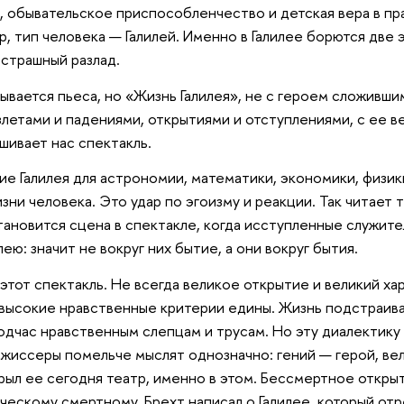
и, обывательское приспособленчество и детская вера в пра
ер, тип человека — Галилей. Именно в Галилее борются две
 страшный разлад.
зывается пьеса, но «Жизнь Галилея», не с героем сложивш
взлетами и падениями, открытиями и отступлениями, с ее 
шивает нас спектакль.
е Галилея для астрономии, математики, экономики, физик
зни человека. Это удар по эгоизму и реакции. Так читает 
тановится сцена в спектакле, когда исступленные служите
лею: значит не вокруг них бытие, а они вокруг бытия.
 этот спектакль. Не всегда великое открытие и великий х
 высокие нравственные критерии едины. Жизнь подстраи
подчас нравственным слепцам и трусам. Но эту диалектику
жиссеры помельче мыслят однозначно: гений — герой, вел
скрыл ее сегодня театр, именно в этом. Бессмертное откр
ческому смертному. Брехт написал о Галилее, который отр