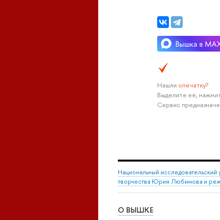
Нашли
опечатку
?
Выделите её, нажмит
Сервис предназначе
Национальный исследовательский 
творчества Юрия Любимова и режи
О ВЫШКЕ