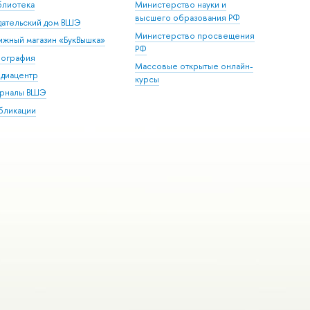
блиотека
Министерство науки и
высшего образования РФ
дательский дом ВШЭ
Министерство просвещения
ижный магазин «БукВышка»
РФ
пография
Массовые открытые онлайн-
диацентр
курсы
рналы ВШЭ
бликации