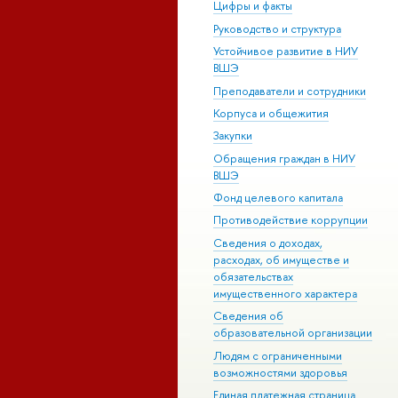
Цифры и факты
Руководство и структура
Устойчивое развитие в НИУ
ВШЭ
Преподаватели и сотрудники
Корпуса и общежития
Закупки
Обращения граждан в НИУ
ВШЭ
Фонд целевого капитала
Противодействие коррупции
Сведения о доходах,
расходах, об имуществе и
обязательствах
имущественного характера
Сведения об
образовательной организации
Людям с ограниченными
возможностями здоровья
Единая платежная страница