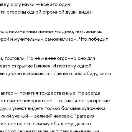
вду, силу науки — все это один
 эти стороны одной огромной души, виден
имся, неизменным имеем мы дело, но с жизнью
верой и мучительным самоанализом. Что победит
и, торговли. Но не менее огромно оно для
театр открытие Галилея. И поэтому одной
ли церкви выкрикивают главную свою обиду, свою
арактер — понятия тождественные. Не всегда
вает самое невероятное — гениальное прозрение
 души умеют видеть только большие художника.
икий ученый — великий человек. Трагедия
ытие досталось самому обычному, далеко
екся от своей правды, испугался инквизиции